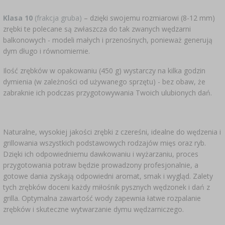
Klasa 10
(frakcja gruba)
– dzięki swojemu rozmiarowi (8-12 mm)
zrębki te polecane są zwłaszcza do tak zwanych wędzarni
balkonowych - modeli małych i przenośnych, ponieważ generują
dym długo i równomiernie.
Ilość zrębków w opakowaniu (450 g) wystarczy na kilka godzin
dymienia (w zależności od używanego sprzętu) - bez obaw, że
zabraknie ich podczas przygotowywania Twoich ulubionych dań.
Naturalne, wysokiej jakości zrębki z czereśni, idealne do wędzenia i
grillowania wszystkich podstawowych rodzajów mięs oraz ryb.
Dzięki ich odpowiedniemu dawkowaniu i wyżarzaniu, proces
przygotowania potraw będzie prowadzony profesjonalnie, a
gotowe dania zyskają odpowiedni aromat, smak i wygląd. Zalety
tych zrębków doceni każdy miłośnik pysznych wędzonek i dań z
grilla. Optymalna zawartość wody zapewnia łatwe rozpalanie
zrębków i skuteczne wytwarzanie dymu wędzarniczego.