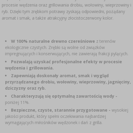
SUBSTANCJE DODATKOWE
›
procesie wędzenia oraz grillowania drobiu, wołowiny, wieprzowiny i
MIERNIKI, WSKAŹNIKI
GADŻETY DOMOWE
›
PEKLE, MARYNATY I ZIOŁA
ryb. Dzięki tym zrębkom potrawy zyskają odpowiedni, pożądany
aromat i smak, a także atrakcyjny złocistoczerwony kolor.
ETYKIETY
›
BUTELKI
MOTORYZACJA
KULTURY BAKTERII
BADANIA ALKOHOLU
W 100% naturalne drewno czereśniowe
z terenów
›
GĄSIORY
LITERATURA WĘDLINIARSTWO
ekologicznie czystych. Zrębki są wolne od związków
LITERATURA
impregnujących i konserwujących, nie zawierają frakcji pylących.
AROMATY DYMU WĘDZARNICZEGO
REGAŁY
Pozwalają uzyskać profesjonalne efekty w procesie
wędzenia i grillowania.
Zapewniają doskonały aromat, smak i wygląd
›
AROMATYZACJA
przyrządzanego drobiu, wołowiny, wieprzowiny, jagnięciny,
dziczyzny oraz ryb.
LITERATURA
Charakteryzują się optymalną zawartością wody -
poniżej 11%.
Bezpieczne, czyste, starannie przygotowane -
wysokiej
BADANIA WINA
jakości produkt, który spełni oczekiwania najbardziej
wymagających miłośników wędzonek i dań z grilla.
ETYKIETY