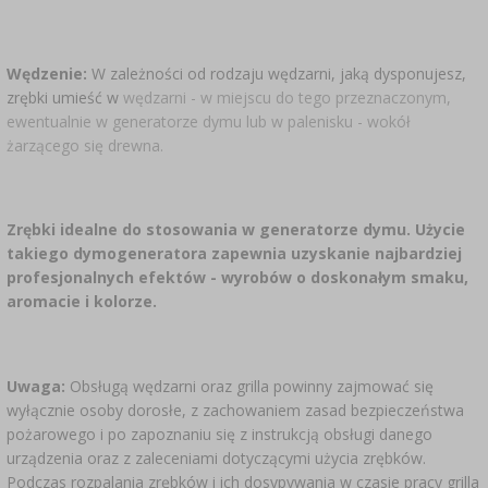
Wędzenie:
W zależności od rodzaju wędzarni, jaką dysponujesz,
zrębki umieść w
wędzarni - w miejscu do tego przeznaczonym,
ewentualnie w generatorze dymu lub w palenisku - wokół
żarzącego się drewna.
Zrębki idealne do stosowania w generatorze dymu. Użycie
takiego dymogeneratora zapewnia uzyskanie najbardziej
profesjonalnych efektów - wyrobów o doskonałym smaku,
aromacie i kolorze.
Uwaga:
Obsługą wędzarni oraz grilla powinny zajmować się
wyłącznie osoby dorosłe, z zachowaniem zasad bezpieczeństwa
pożarowego i po zapoznaniu się z instrukcją obsługi danego
urządzenia oraz z zaleceniami dotyczącymi użycia zrębków.
Podczas rozpalania zrębków i ich dosypywania w czasie pracy grilla