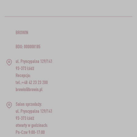
BROWIN
BDO: 000008185
ul. Pryncypalna 129/141
93-373 Łódź
Recepcja:
tel.:+48 42 23 23 200
browin@browin.pl
Salon sprzedaży:
ul. Pryncypalna 129/141
93-373 Łódź
otwarty w godzinach:
Pn-Czw 9:00-17:00