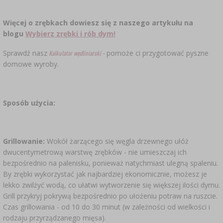
Więcej o zrębkach dowiesz się z naszego artykułu na
blogu
Wybierz zrębki i rób dym!
Sprawdź nasz
pomoże ci przygotować pyszne
Kalkulator wędliniarski
-
domowe wyroby.
Sposób użycia:
Grillowanie:
Wokół żarzącego się węgla drzewnego ułóż
dwucentymetrową warstwę zrębków - nie umieszczaj ich
bezpośrednio na palenisku, ponieważ natychmiast ulegną spaleniu.
By zrębki wykorzystać jak najbardziej ekonomicznie, możesz je
lekko zwilżyć wodą, co ułatwi wytworzenie się większej ilości dymu.
Grill przykryj pokrywą bezpośrednio po ułożeniu potraw na ruszcie.
Czas grillowania - od 10 do 30 minut (w zależności od wielkości i
rodzaju przyrządzanego mięsa).