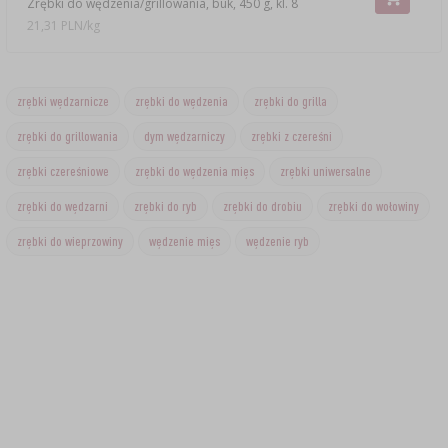
Zrębki do wędzenia/grillowania, buk, 450 g, kl. 8
21,31 PLN/kg
zrębki wędzarnicze
zrębki do wędzenia
zrębki do grilla
zrębki do grillowania
dym wędzarniczy
zrębki z czereśni
zrębki czereśniowe
zrębki do wędzenia mięs
zrębki uniwersalne
zrębki do wędzarni
zrębki do ryb
zrębki do drobiu
zrębki do wołowiny
zrębki do wieprzowiny
wędzenie mięs
wędzenie ryb