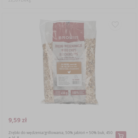
23,53 PLN/kg
9,59 zł
Zrębki do wędzenia/grillowania, 50% jabłoń + 50% buk, 450
g, kl. 8