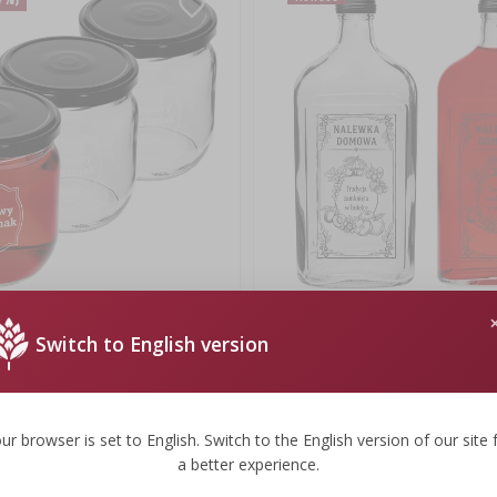
5ml z nadrukiem „Domowy
Butelka Piersiówka 500 ml z zakręt
Switch to English version
arną zakrętką fi 82 - 3szt.
„Nalewka domowa”, 1 szt.
6,69 zł
6,69 PLN/szt.
ur browser is set to English. Switch to the English version of our site 
a better experience.