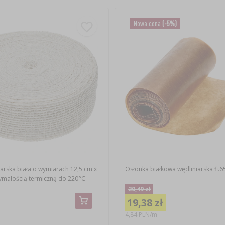
Nowa cena
(-5%)
iarska biała o wymiarach 12,5 cm x
Osłonka białkowa wędliniarska fi.65
zymałością termiczną do 220°C
20,49 zł
19,38 zł
4,84 PLN/m