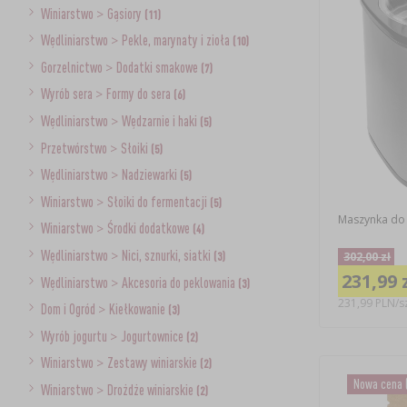
Winiarstwo
>
Gąsiory
(11)
Wędliniarstwo
>
Pekle, marynaty i zioła
(10)
Gorzelnictwo
>
Dodatki smakowe
(7)
Wyrób sera
>
Formy do sera
(6)
Wędliniarstwo
>
Wędzarnie i haki
(5)
Przetwórstwo
>
Słoiki
(5)
Wędliniarstwo
>
Nadziewarki
(5)
Winiarstwo
>
Słoiki do fermentacji
(5)
Maszynka do 
Winiarstwo
>
Środki dodatkowe
(4)
Wędliniarstwo
>
Nici, sznurki, siatki
302,00 zł
(3)
231,99 
Wędliniarstwo
>
Akcesoria do peklowania
(3)
231,99 PLN/sz
Dom i Ogród
>
Kiełkowanie
(3)
Wyrób jogurtu
>
Jogurtownice
(2)
Winiarstwo
>
Zestawy winiarskie
(2)
Nowa cena
Winiarstwo
>
Drożdże winiarskie
(2)