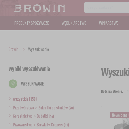
PRODUKTY SPOŻYWCZE
WĘDLINIARSTWO
WINIARSTWO
Browin
Wyszukiwanie
wyniki wyszukiwania
Wyszuki
WYSZUKIWANIE
Ilość na stronie:
wszystkie (150)
Przetwórstwo
>
Zakrętki do słoików
(20)
Nowa cena
Gorzelnictwo
>
Butelki
(16)
Piwowarstwo
>
Brewkity Coopers
(11)