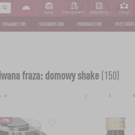
Karty
Konfigurator
Kalkulatory
Usługi
PIEKARNICTWO
SEROWARSTWO
PIWOWARSTWO
PRZETWÓR
wana fraza: domowy shake
(150)
1
2
..
1
(-23%)