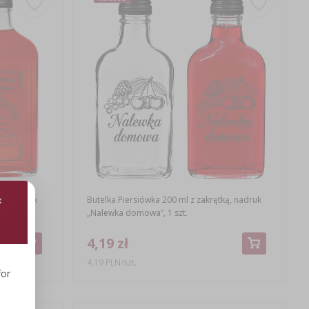
ką, nadruk
Butelka Piersiówka 200 ml z zakrętką, nadruk
„Nalewka domowa”, 1 szt.
4,19 zł
4,19 PLN/szt.
for