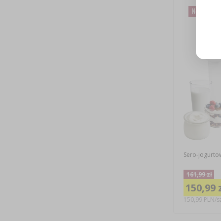
Nowa cena
Sero-jogurto
161,99 zł
150,99 
150,99 PLN/sz