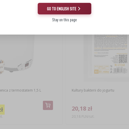
(-7%)
GO TO ENGLISH SITE
Stay on this page
wnica z termostatem 1,5 L
Kultury bakterii do jogurtu
20,18 zł
zł
t.
20,18 PLN/szt.