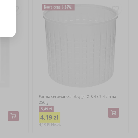
Nowa cena
(-24%)
Forma serowarska okrągła Ø 8,4 x 7,4 cm na
250 g
5,49 zł
4,19 zł
4,19 PLN/szt.