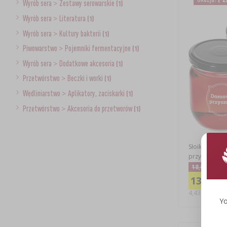
Wyrób sera
>
Zestawy serowarskie
(1)
Wyrób sera
>
Literatura
(1)
Wyrób sera
>
Kultury bakterii
(1)
Piwowarstwo
>
Pojemniki fermentacyjne
(1)
Wyrób sera
>
Dodatkowe akcesoria
(1)
Przetwórstwo
>
Beczki i worki
(1)
Wędliniarstwo
>
Aplikatory, zaciskarki
(1)
Przetwórstwo
>
Akcesoria do przetworów
(1)
Słoik TO 42
przysmak” i cz
18,09 zł
13,28 zł
4,43 PLN/szt.
Yo