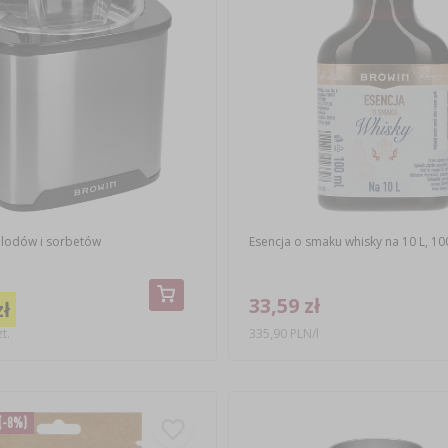
lodów i sorbetów
Esencja o smaku whisky na 10 L, 10
33,59 zł
zł
t.
335,90 PLN/l
(-8%)