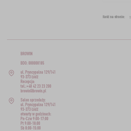
Ilość na stronie:
BROWIN
BDO: 000008185
ul. Pryncypalna 129/141
93-373 Łódź
Recepcja:
tel.:+48 42 23 23 200
browin@browin.pl
Salon sprzedaży:
ul. Pryncypalna 129/141
93-373 Łódź
otwarty w godzinach:
Pn-Czw 9:00-17:00
Pt 9:00-18:00
Sb 8:00-15:00