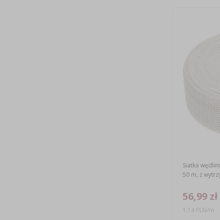
Siatka wędlin
50 m, z wytr
56,99 zł
1,14 PLN/m