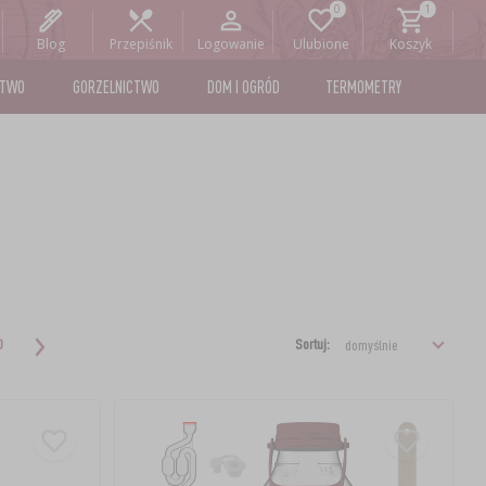
Blog
Przepiśnik
Logowanie
Ulubione
Koszyk
STWO
GORZELNICTWO
DOM I OGRÓD
TERMOMETRY
Sortuj:
0