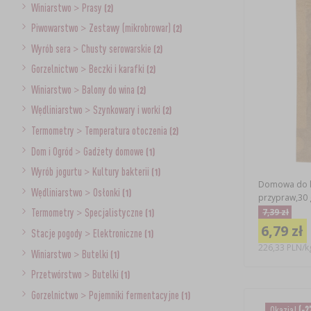
Winiarstwo
>
Prasy
(2)
Piwowarstwo
>
Zestawy (mikrobrowar)
(2)
Wyrób sera
>
Chusty serowarskie
(2)
Gorzelnictwo
>
Beczki i karafki
(2)
Winiarstwo
>
Balony do wina
(2)
Wędliniarstwo
>
Szynkowary i worki
(2)
Termometry
>
Temperatura otoczenia
(2)
Dom i Ogród
>
Gadżety domowe
(1)
Wyrób jogurtu
>
Kultury bakterii
(1)
Domowa do k
Wędliniarstwo
>
Osłonki
(1)
przypraw,30 
7,39 zł
Termometry
>
Specjalistyczne
(1)
6,79 zł
Stacje pogody
>
Elektroniczne
(1)
226,33 PLN/k
Winiarstwo
>
Butelki
(1)
Przetwórstwo
>
Butelki
(1)
Gorzelnictwo
>
Pojemniki fermentacyjne
(1)
Okazja!
(-2