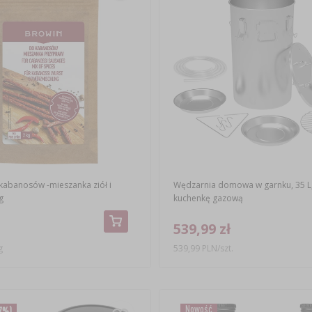
abanosów -mieszanka ziół i
Wędzarnia domowa w garnku, 35 L
g
kuchenkę gazową
539,99 zł
g
539,99 PLN/szt.
Nowość
7%)