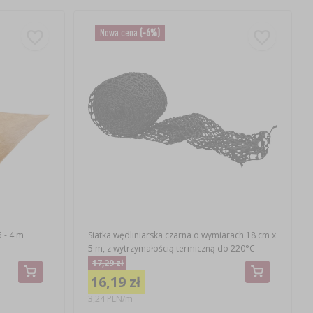
Nowa cena
(-6%)
 - 4 m
Siatka wędliniarska czarna o wymiarach 18 cm x
5 m, z wytrzymałością termiczną do 220°C
17,29 zł
16,19 zł
3,24 PLN/m