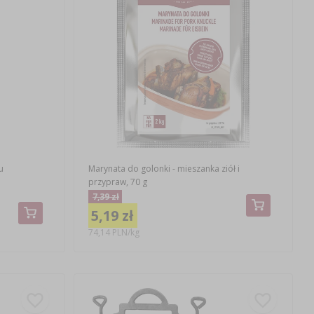
u
Marynata do golonki - mieszanka ziół i
przypraw, 70 g
7,39 zł
5,19 zł
74,14 PLN/kg