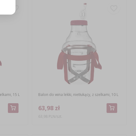
zelkami, 15 L
Balon do wina lekki, nietłukący, z szelkami, 10 L
63,98 zł
63,98 PLN/szt.