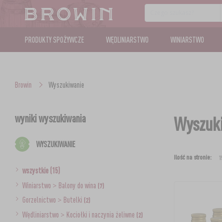
PRODUKTY SPOŻYWCZE
WĘDLINIARSTWO
WINIARSTWO
Browin
Wyszukiwanie
wyniki wyszukiwania
Wyszuki
WYSZUKIWANIE
Ilość na stronie:
wszystkie (15)
Winiarstwo
>
Balony do wina
(7)
Gorzelnictwo
>
Butelki
(2)
Wędliniarstwo
>
Kociołki i naczynia żeliwne
(2)