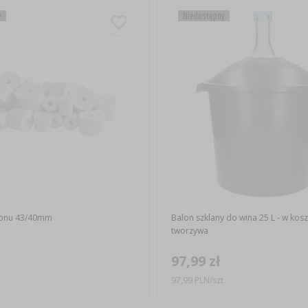
y
Niedostępny
lonu 43/40mm
Balon szklany do wina 25 L - w kosz
tworzywa
97,99 zł
97,99 PLN/szt.