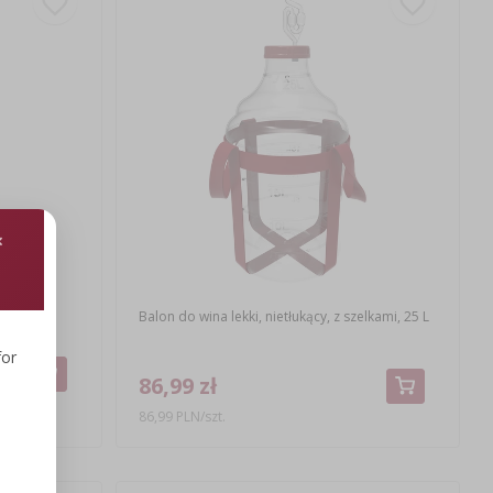
zamkn.
Balon do wina lekki, nietłukący, z szelkami, 25 L
for
86,99 zł
86,99 PLN/szt.