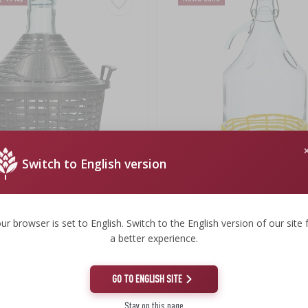
Switch to English version
a 5 L w koszu plastikowym
Gąsior Dama 5 L - koszyk plastik, 
druciane
ur browser is set to English. Switch to the English version of our site 
27,29 zł
a better experience.
26,49 zł
.
26,49 PLN/szt.
GO TO ENGLISH SITE
Stay on this page