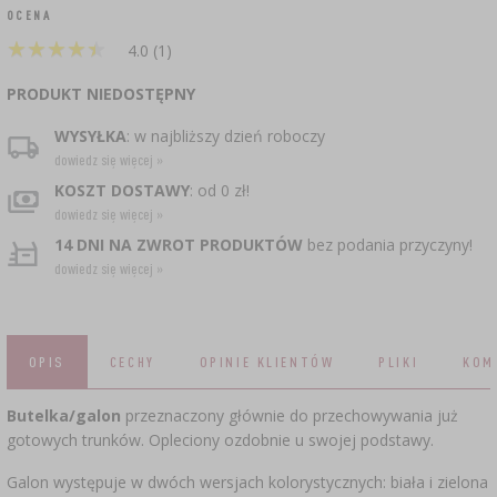
CZUJNIKI BEZPRZEWODOWE
›
BECZKI I WORKI
SUBSTANCJE ŻELUJĄCE DŻEMY
GARNKI I FORMY RZYMSKIE
ZACISKARKI
DOMKI I KARMNIKI
OCENA
★
★
★
★
★
★
★
★
★
★
RURKI FERMENTACYJNE
4.0 (1)
DROŻDŻE WINIARSKIE
DODATKI AROMATYZUJĄCE I PRZYPRAWY
ZESTAWY SERWOWARSKIE
MASZYNKI DO MIELENIA
KAMIONKA
›
›
GĄSIORY
WĘDZARNIE I HAKI
PRODUKT NIEDOSTĘPNY
AKCESORIA PIWOWARSKIE
LITERATURA
›
ŚRODKI DODATKOWE
DEKORACJE CUKIERNICZE I PRODUKTY DO
SOKOWNIKI
›
WYSYŁKA
: w najbliższy dzień roboczy
PAKOWANIE PRÓŻNIOWE
›
GRILLOWANIE
›
BUTELKI
PIECZENIA
dowiedz się więcej »
KAPSLE
WĘDZENIE I GRILLOWANIE
PRASY
KOSZT DOSTAWY
: od 0 zł!
BUTELKI
NACZYNIA ŻELIWNE
›
AKCESORIA DO PEKLOWANIA
ZAKRĘTKI
dowiedz się więcej »
KAPSLOWNICE
KULTURY BAKTERII
14 DNI NA ZWROT PRODUKTÓW
bez podania przyczyny!
ROZDRABNIARKI
SZYBKOWARY
PALENISKA
dowiedz się więcej »
BECZKI I KARAFKI
›
APLIKATORY, ZACISKARKI
BUTELKI
JOGURTOWNICE
›
FILTROWANIE
SUSZARKI DO ŻYWNOŚCI
›
PAKOWANIE PRÓŻNIOWE
VYPITO
›
NICI, SZNURKI, SIATKI
BADANIA PIWA
PRZYPRAWY
OPIS
CECHY
OPINIE KLIENTÓW
PLIKI
KOM
LEJKI
›
KORKOWANIE
DROŻDŻE GORZELNICZE
›
PRZECHOWYWANIE
OSŁONKI
Butelka/galon
przeznaczony głównie do przechowywania już
ETYKIETY
gotowych trunków. Opleciony ozdobnie u swojej podstawy.
›
AKCESORIA WINIARSKIE
WĘGIEL AKTYWNY
›
MŁYNKI I MOŹDZIERZE
JELITA
Galon występuje w dwóch wersjach kolorystycznych: biała i zielona