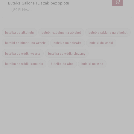
Butelka Gallone 1L z zak. bez oplotu
11,89 PLN/szt.
butelka do alkoholu
butelki ozdobne na alkohol
butelka szklana na alkohol
butelki do bimbru na wesele
butelka na nalewkę
butelki do wódki
butelka do wódki wesele
butelka do wódki chrzciny
butelka do wódki komunia
butelka do wina
butelki na wino