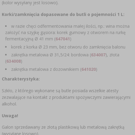
(kolor wysyłany jest losowo).
SUBSTANCJE DODATKOWE
›
MIERNIKI, WSKAŹNIKI
GADŻETY DOMOWE
›
PEKLE, MARYNATY I ZIOŁA
Korki/zamknięcia dopasowane do butli o pojemności 1 L:
ETYKIETY
›
BUTELKI
MOTORYZACJA
w razie chęci odfermentowania małej ilości, np.: wina można
KULTURY BAKTERII
założyć na szyjkę gąsiora: korek gumowy z otworem na rurkę
BADANIA ALKOHOLU
fermentacyjną Ø 41 mm (
647041
)
›
GĄSIORY
LITERATURA WĘDLINIARSTWO
korek z korka Ø 23 mm, bez otworu do zamknięcia balonu
LITERATURA
zakrętka metalowa Ø 31,5/24: bordowa (
634007
), złota
(
634008
)
AROMATY DYMU WĘDZARNICZEGO
REGAŁY
zakrętka metalowa z dozownikiem (
641020
)
›
Charakterystyka:
AROMATYZACJA
Szkło, z którego wykonane są butle posiada wszelkie atesty
LITERATURA
zezwalające na kontakt z produktami spożywczymi zawierającymi
alkohol.
BADANIA WINA
Uwaga!
Galon sprzedawany ze złotą plastikową lub metalową zakrętką
ETYKIETY
(wysyłane losowo).