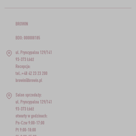
BROWIN
BDO: 000008185
ul. Pryncypalna 129/141
93-373 Łódź
Recepcja:
tel.:+48 42 23 23 200
browin@browin.pl
Salon sprzedaży:
ul. Pryncypalna 129/141
93-373 Łódź
otwarty w godzinach:
Pn-Czw 9:00-17:00
Pt 9:00-18:00