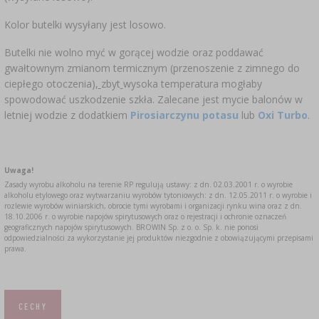
Kolor butelki wysyłany jest losowo.
Butelki nie wolno myć w gorącej wodzie oraz poddawać
gwałtownym zmianom termicznym (przenoszenie z zimnego do
ciepłego otoczenia),
zbyt
wysoka temperatura mogłaby
spowodować uszkodzenie szkła. Zalecane jest mycie balonów w
letniej wodzie z dodatkiem
Pirosiarczynu potasu
lub
Oxi Turbo
.
Uwaga!
Zasady wyrobu alkoholu na terenie RP regulują ustawy: z dn. 02.03.2001 r. o wyrobie
alkoholu etylowego oraz wytwarzaniu wyrobów tytoniowych: z dn. 12.05.2011 r. o wyrobie i
rozlewie wyrobów winiarskich, obrocie tymi wyrobami i organizacji rynku wina oraz z dn.
18.10.2006 r. o wyrobie napojów spirytusowych oraz o rejestracji i ochronie oznaczeń
geograficznych napojów spirytusowych. BROWIN Sp. z o. o. Sp. k. nie ponosi
odpowiedzialności za wykorzystanie jej produktów niezgodnie z obowiązującymi przepisami
prawa.
CECHY