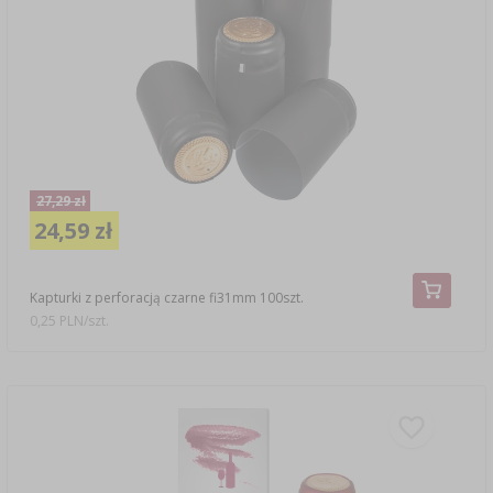
27,29 zł
24,59 zł
Kapturki z perforacją czarne fi31mm 100szt.
0,25 PLN/szt.