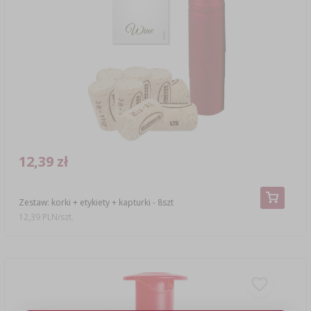
12,39 zł
Zestaw: korki + etykiety + kapturki - 8szt
12,39 PLN/szt.