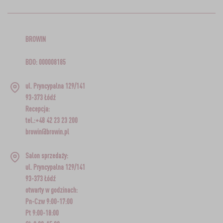
BROWIN
BDO: 000008185
ul. Pryncypalna 129/141
93-373 Łódź
Recepcja:
tel.:+48 42 23 23 200
browin@browin.pl
Salon sprzedaży:
ul. Pryncypalna 129/141
93-373 Łódź
otwarty w godzinach:
Pn-Czw 9:00-17:00
Pt 9:00-18:00