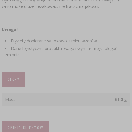
wino może dłużej leżakować, nie tracąc na jakości.
Uwaga!
Etykiety dobierane są losowo z mixu wzorów.
Dane logistyczne produktu: waga i wymiar mogą ulegać
zmianie.
CECHY
Masa
54.0 g
OPINIE KLIENTÓW