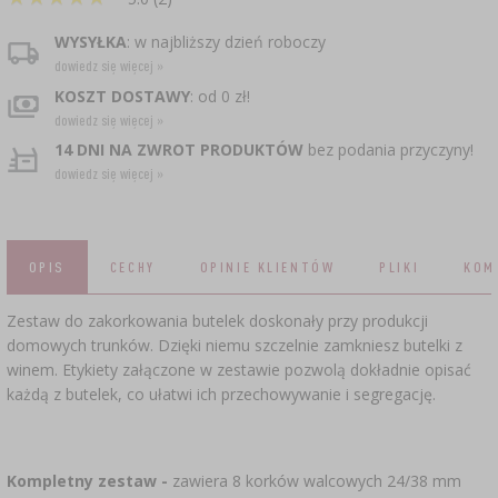
›
BECZKI I WORKI
GARNKI I FORMY RZYMSKIE
ZACISKARKI
WYSYŁKA
: w najbliższy dzień roboczy
DODATKI AROMATYZUJĄCE I PRZYPRAWY
RURKI FERMENTACYJNE
›
WĘDZARNIE I HAKI
ZESTAWY SERWOWARSKIE
DROŻDŻE WINIARSKIE
dowiedz się więcej »
MASZYNKI DO MIELENIA
KAMIONKA
GĄSIORY
KOSZT DOSTAWY
: od 0 zł!
LITERATURA
AKCESORIA PIWOWARSKIE
DEKORACJE CUKIERNICZE I PRODUKTY DO
GRILLOWANIE
›
ŚRODKI DODATKOWE
dowiedz się więcej »
PAKOWANIE PRÓŻNIOWE
SOKOWNIKI
›
BUTELKI
PIECZENIA
14 DNI NA ZWROT PRODUKTÓW
bez podania przyczyny!
WĘDZENIE I GRILLOWANIE
KAPSLE
dowiedz się więcej »
NACZYNIA ŻELIWNE
PRASY
AKCESORIA DO PEKLOWANIA
BUTELKI
ZAKRĘTKI
KULTURY BAKTERII
KAPSLOWNICE
PALENISKA
ROZDRABNIARKI
SZYBKOWARY
›
APLIKATORY, ZACISKARKI
BECZKI I KARAFKI
OPIS
CECHY
OPINIE KLIENTÓW
PLIKI
KOM
JOGURTOWNICE
BUTELKI
›
PAKOWANIE PRÓŻNIOWE
FILTROWANIE
SUSZARKI DO ŻYWNOŚCI
Zestaw do zakorkowania butelek doskonały przy produkcji
NICI, SZNURKI, SIATKI
VYPITO
domowych trunków. Dzięki niemu szczelnie zamkniesz butelki z
PRZYPRAWY
BADANIA PIWA
PRZECHOWYWANIE
›
winem. Etykiety załączone w zestawie pozwolą dokładnie opisać
KORKOWANIE
LEJKI
OSŁONKI
DROŻDŻE GORZELNICZE
każdą z butelek, co ułatwi ich przechowywanie i segregację.
MŁYNKI I MOŹDZIERZE
ETYKIETY
›
AKCESORIA WINIARSKIE
JELITA
WĘGIEL AKTYWNY
Kompletny zestaw -
zawiera 8 korków walcowych 24/38 mm
GADŻETY DOMOWE