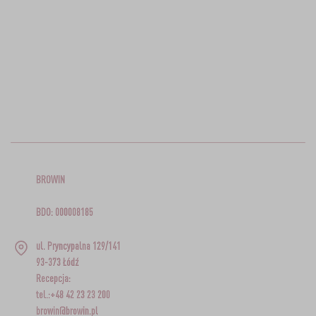
BROWIN
BDO: 000008185
ul. Pryncypalna 129/141
93-373 Łódź
Recepcja:
tel.:+48 42 23 23 200
browin@browin.pl