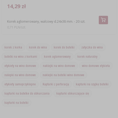
14,29 zł
Korek aglomerowany, walcowy d.24x38 mm. - 20 szt.
0,71 PLN/szt.
korek z korka
korek do wina
korek do butelki
zatyczka do wina
butelki na wino z korkami
korek aglomerowany
korek naturalny
etykiety na wino domowe
naklejki na wino domowe
wino domowe etykieta
nalepki na wino domowe
naklejki na butelki wino domowe
etykiety samoprzyklepne
Kapturki z perforacją
kapturki na szyjkę butelki
kapturki na butelke do obkurczania
kapturki obkurczające się
kapturki na butelki