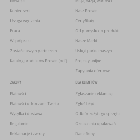
Nowości
Misja, wizja, wartości
Koniec serii
Nasz Browin
Usługa wędzenia
Certyfikaty
Praca
Od pomysłu do produktu
Współpraca
Nasze Marki
Zostań naszym partnerem
Usługi parku maszyn
Katalog produktów Browin (pdf)
Projekty unijne
Zapytania ofertowe
ZAKUPY
DLA KLIENTÓW
Płatności
Zgłaszanie reklamacji
Płatności odroczone Twisto
Zgłoś błąd
Wysyłka i dostawa
Odbiór zużytego sprzętu
Regulamin
Oznaczenia opakowań
Reklamacje i zwroty
Dane firmy