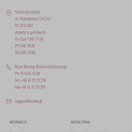
Salon sprzedaży:
ul. Pryncypalna 129/141
93-373 Łódź
otwarty w godzinach:
Pn-Czw 9:00-17:00
Pt 9:00-18:00
Sb 8:00-15:00
Biuro Obsługi Klienta Detalicznego:
Pn-Pt 8:00-16:00
tel.:+48 42 23 23 230
fax:+48 42 23 23 295
support@browin.pl
INFORMACJE
NASZA FIRMA