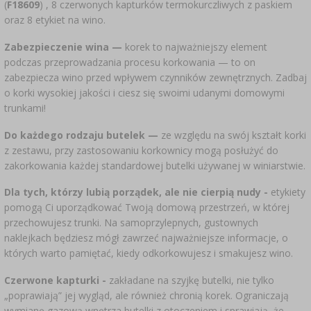
(
F18609
) , 8 czerwonych kapturków termokurczliwych z paskiem
MIERNIKI, WSKAŹNIKI
SUBSTANCJE DODATKOWE
›
PEKLE, MARYNATY I ZIOŁA
oraz 8 etykiet na wino.
MOTORYZACJA
ETYKIETY
›
BUTELKI
Zabezpieczenie wina —
korek to najważniejszy element
KULTURY BAKTERII
podczas przeprowadzania procesu korkowania — to on
zabezpiecza wino przed wpływem czynników zewnętrznych. Zadbaj
BADANIA ALKOHOLU
LITERATURA WĘDLINIARSTWO
GĄSIORY
o korki wysokiej jakości i ciesz się swoimi udanymi domowymi
trunkami!
LITERATURA
AROMATY DYMU WĘDZARNICZEGO
REGAŁY
Do każdego rodzaju butelek —
ze względu na swój kształt korki
z zestawu, przy zastosowaniu korkownicy mogą posłużyć do
AROMATYZACJA
zakorkowania każdej standardowej butelki używanej w winiarstwie.
Dla tych, którzy lubią porządek, ale nie cierpią nudy
-
etykiety
LITERATURA
pomogą Ci uporządkować Twoją domową przestrzeń, w której
przechowujesz trunki. Na samoprzylepnych, gustownych
naklejkach będziesz mógł zawrzeć najważniejsze informacje, o
BADANIA WINA
których warto pamiętać, kiedy odkorkowujesz i smakujesz wino.
ETYKIETY
Czerwone kapturki -
zakładane na szyjkę butelki, nie tylko
„poprawiają” jej wygląd, ale również chronią korek. Ograniczają
wymianę gazową wnętrza butelki z otoczeniem i sprawiają, że