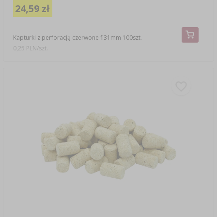
24,59 zł
Kapturki z perforacją czerwone fi31mm 100szt.
0,25 PLN/szt.