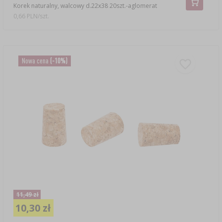
Korek naturalny, walcowy d.22x38 20szt.-aglomerat
0,66 PLN/szt.
Nowa cena
(-10%)
11,49 zł
10,30 zł