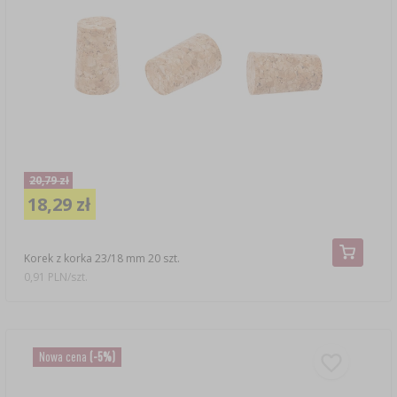
20,79 zł
18,29 zł
Korek z korka 23/18 mm 20 szt.
0,91 PLN/szt.
Nowa cena
(-5%)