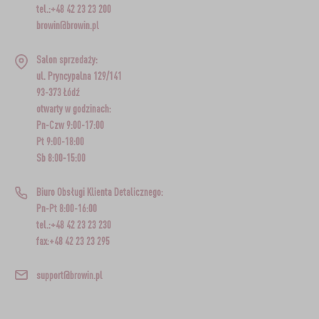
tel.:+48 42 23 23 200
browin@browin.pl
Salon sprzedaży:
ul. Pryncypalna 129/141
93-373 Łódź
otwarty w godzinach:
Pn-Czw 9:00-17:00
Pt 9:00-18:00
Sb 8:00-15:00
Biuro Obsługi Klienta Detalicznego:
Pn-Pt 8:00-16:00
tel.:+48 42 23 23 230
fax:+48 42 23 23 295
support@browin.pl