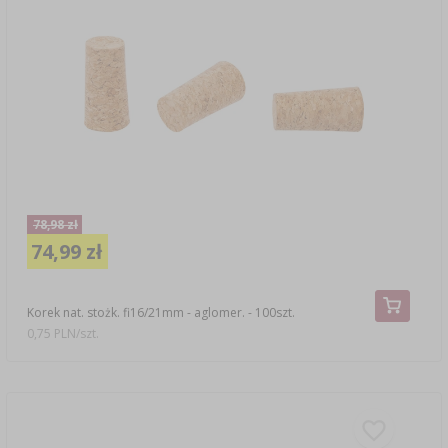
78,98 zł
74,99 zł
Korek nat. stożk. fi16/21mm - aglomer. - 100szt.
0,75 PLN/szt.