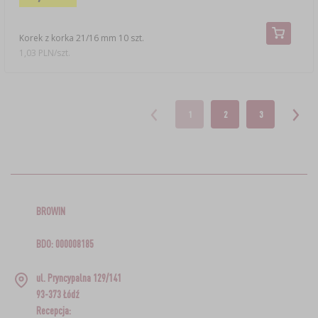
Korek z korka 21/16 mm 10 szt.
1,03 PLN/szt.
1
2
3
BROWIN
BDO: 000008185
ul. Pryncypalna 129/141
93-373 Łódź
Recepcja: