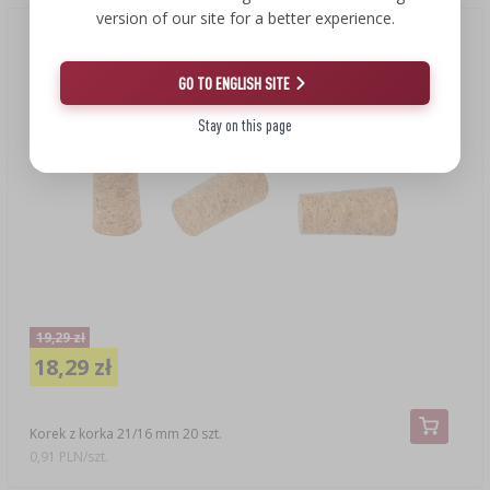
version of our site for a better experience.
Nowa cena
(-5%)
GO TO ENGLISH SITE
Stay on this page
19,29 zł
18,29 zł
Korek z korka 21/16 mm 20 szt.
0,91 PLN/szt.