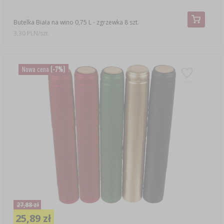
Butelka Biała na wino 0,75 L - zgrzewka 8 szt.
3,30 PLN/szt.
Nowa cena
(-7%)
27,88 zł
25,89 zł