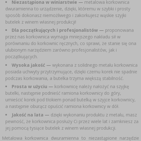
​Niezastąpiona w winiarstwie —
metalowa korkownica
SUBSTANCJE DODATKOWE
›
MIERNIKI, WSKAŹNIKI
dwuramienna to urządzenie, dzięki, któremu w szybki i prosty
GADŻETY DOMOWE
›
PEKLE, MARYNATY I ZIOŁA
sposób dokonasz niemożliwego i zakorkujesz wąskie szyjki
butelek z winem własnej produkcji!
ETYKIETY
›
BUTELKI
MOTORYZACJA
KULTURY BAKTERII
Dla początkujących i profesjonalistów —
proponowana
przez nas korkownica wymaga mniejszego nakładu sił w
BADANIA ALKOHOLU
porównaniu do korkownic ręcznych, co sprawi, że stanie się ona
›
GĄSIORY
LITERATURA WĘDLINIARSTWO
ulubionym narzędziem zarówno profesjonalistów, jak i
LITERATURA
początkujących.​
AROMATY DYMU WĘDZARNICZEGO
REGAŁY
Wysoka jakość —
wykonana z solidnego metalu korkownica
posiada uchwyty przytrzymujące, dzięki czemu korek nie spadnie
podczas korkowania, a butelka trzyma większą stabilność.
›
AROMATYZACJA
Prosta w użyciu —
korkownicę należy nałożyć na szyjkę
butelki, następnie podnieść ramiona korkownicy do góry,
umieścić korek pod tłokiem ponad butelką w szyjce korkownicy,
LITERATURA
a następnie oburącz opuścić ramiona korkownicy w dół.
Jakość na lata —
dzięki wykonaniu produktu z metalu, masz
BADANIA WINA
pewność, że korkownica posłuży Ci przez wiele lat i zamkniesz za
jej pomocą tysiące butelek z winem własnej produkcji.
ETYKIETY
Metalowa korkownica dwuramienna to niezastąpione narzędzie