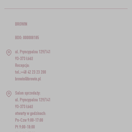
BROWIN
BDO: 000008185
ul. Pryncypalna 129/141
93-373 Łódź
Recepcja:
tel.:+48 42 23 23 200
browin@browin.pl
Salon sprzedaży:
ul. Pryncypalna 129/141
93-373 Łódź
otwarty w godzinach:
Pn-Czw 9:00-17:00
Pt 9:00-18:00