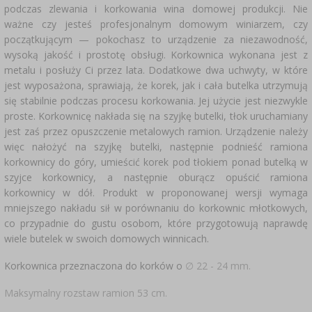
podczas zlewania i korkowania wina domowej produkcji. Nie
ważne czy jesteś profesjonalnym domowym winiarzem, czy
początkującym — pokochasz to urządzenie za niezawodność,
wysoką jakość i prostotę obsługi. Korkownica wykonana jest z
metalu i posłuży Ci przez lata. Dodatkowe dwa uchwyty, w które
jest wyposażona, sprawiają, że korek, jak i cała butelka utrzymują
się stabilnie podczas procesu korkowania. Jej użycie jest niezwykle
proste. Korkownicę nakłada się na szyjkę butelki, tłok uruchamiany
jest zaś przez opuszczenie metalowych ramion. Urządzenie należy
więc nałożyć na szyjkę butelki, następnie podnieść ramiona
korkownicy do góry, umieścić korek pod tłokiem ponad butelką w
szyjce korkownicy, a następnie oburącz opuścić ramiona
korkownicy w dół. Produkt w proponowanej wersji wymaga
mniejszego nakładu sił w porównaniu do korkownic młotkowych,
co przypadnie do gustu osobom, które przygotowują naprawdę
wiele butelek w swoich domowych winnicach.
Korkownica przeznaczona do korków o
∅ 22 - 24 mm.
Maksymalny rozstaw ramion 53 cm.