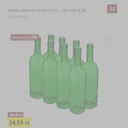
Butelka oliwkowa na wino 0,75 L - zgrzewka 8 szt.
3,30 PLN/szt.
Nowa cena
(-7%)
26,40 zł
24,59 zł