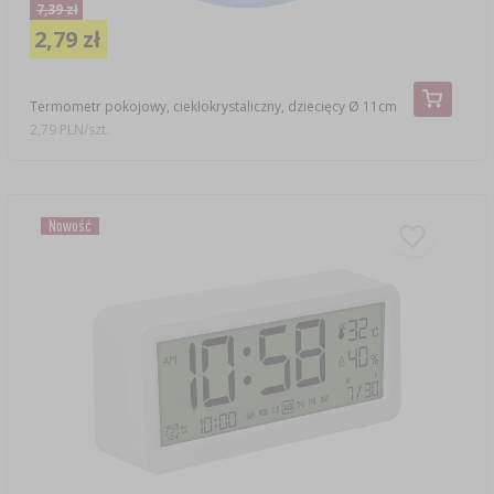
7,39 zł
2,79 zł
Termometr pokojowy, ciekłokrystaliczny, dziecięcy Ø 11cm
2,79 PLN/szt.
Nowość