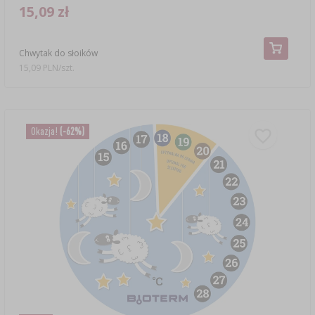
15,09 zł
Chwytak do słoików
15,09 PLN/szt.
Okazja!
(-62%)