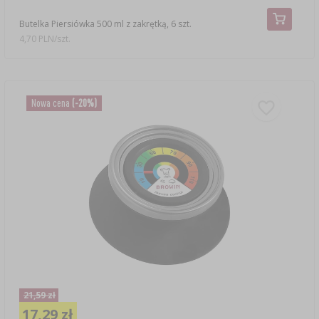
Butelka Piersiówka 500 ml z zakrętką, 6 szt.
4,70 PLN/szt.
Nowa cena
(-20%)
21,59 zł
17,29 zł