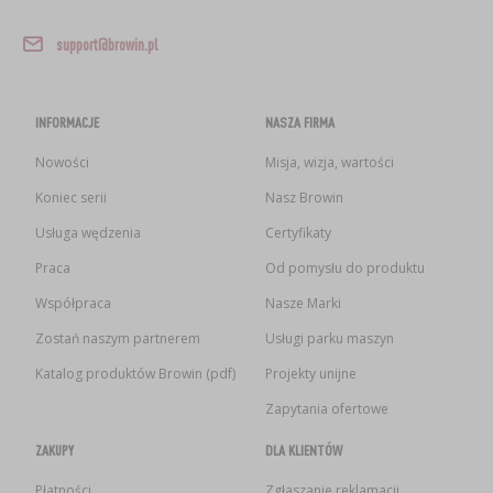
support@browin.pl
INFORMACJE
NASZA FIRMA
Nowości
Misja, wizja, wartości
Koniec serii
Nasz Browin
Usługa wędzenia
Certyfikaty
Praca
Od pomysłu do produktu
Współpraca
Nasze Marki
Zostań naszym partnerem
Usługi parku maszyn
Katalog produktów Browin (pdf)
Projekty unijne
Zapytania ofertowe
ZAKUPY
DLA KLIENTÓW
Płatności
Zgłaszanie reklamacji