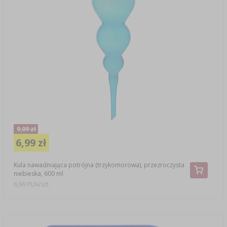
9,09 zł
6,99 zł
Kula nawadniająca potrójna (trzykomorowa), przezroczysta
niebieska, 600 ml
6,99 PLN/szt.