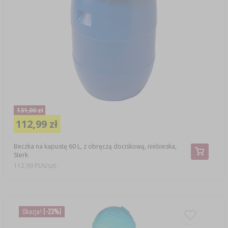
131,00 zł
112,99 zł
Beczka na kapustę 60 L, z obręczą dociskową, niebieska,
Sterk
112,99 PLN/szt.
Okazja!
(-23%)