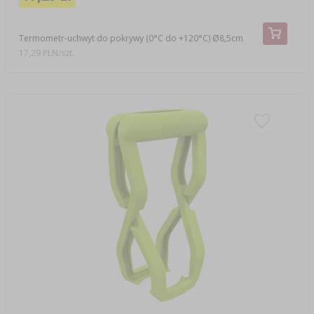
Termometr-uchwyt do pokrywy (0°C do +120°C) Ø8,5cm
17,29 PLN/szt.