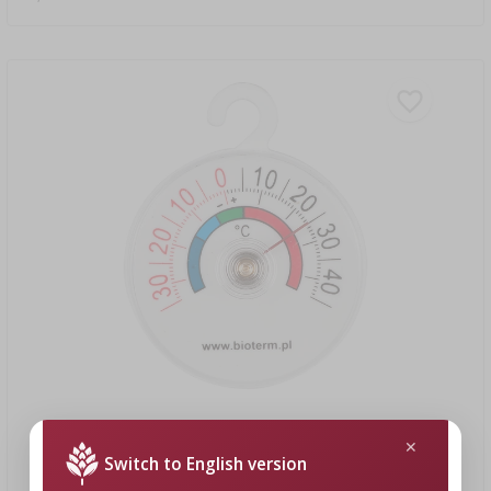
4,49 zł
Switch to English version
Termometr do lodówek i zamrażarek (-35°C do +45°C) Ø