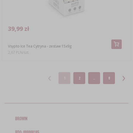
39,99 zł
Vsypto Ice Tea Cytryna - zestaw 15x9g
2,67 PLN/szt.
1
2
..
8
BROWIN
BDO: 000008185