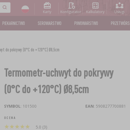
Karty
Konfigurator
Kalkulatory
Usługi
PIEKARNICTWO
SEROWARSTWO
PIWOWARSTWO
PRZETWÓR
yt do pokrywy (0°C do +120°C) Ø8,5cm
Termometr-uchwyt do pokrywy
(0°C do +120°C) Ø8,5cm
SYMBOL
: 101500
EAN
: 5908277700881
OCENA
★
★
★
★
★
★
★
★
★
★
5.0 (3)