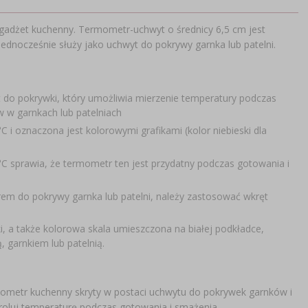
gadżet kuchenny. Termometr-uchwyt o średnicy 6,5 cm jest
ednocześnie służy jako uchwyt do pokrywy garnka lub patelni.
 do pokrywki, który umożliwia mierzenie temperatury podczas
w w garnkach lub patelniach
 i oznaczona jest kolorowymi grafikami (kolor niebieski dla
C sprawia, że termometr ten jest przydatny podczas gotowania i
 do pokrywy garnka lub patelni, należy zastosować wkręt
, a także kolorowa skala umieszczona na białej podkładce,
, garnkiem lub patelnią.
ometr kuchenny skryty w postaci uchwytu do pokrywek garnków i
troluj temperaturę podczas gotowania i smażenia.