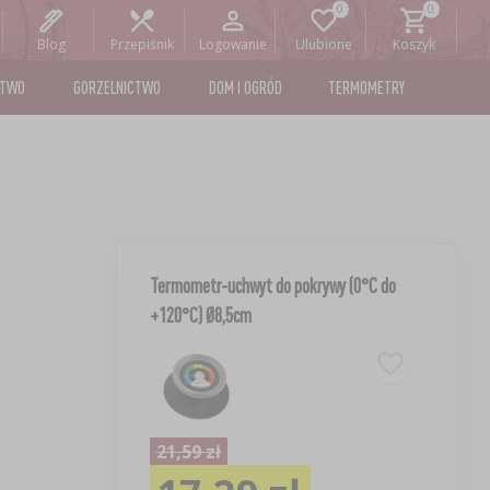
Blog
Przepiśnik
Logowanie
Ulubione
Koszyk
STWO
GORZELNICTWO
DOM I OGRÓD
TERMOMETRY
Termometr-uchwyt do pokrywy (0°C do
+120°C) Ø8,5cm
21,59 zł