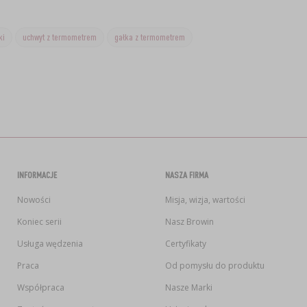
ki
uchwyt z termometrem
gałka z termometrem
INFORMACJE
NASZA FIRMA
Nowości
Misja, wizja, wartości
Koniec serii
Nasz Browin
Usługa wędzenia
Certyfikaty
Praca
Od pomysłu do produktu
Współpraca
Nasze Marki