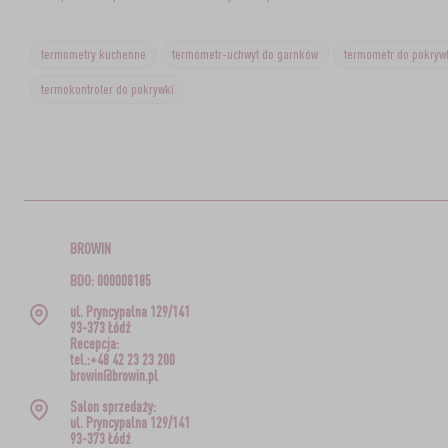
termometry kuchenne
termometr-uchwyt do garnków
termometr do pokryw
termokontroler do pokrywki
BROWIN
BDO: 000008185
ul. Pryncypalna 129/141
93-373 Łódź
Recepcja:
tel.:+48 42 23 23 200
browin@browin.pl
Salon sprzedaży:
ul. Pryncypalna 129/141
93-373 Łódź