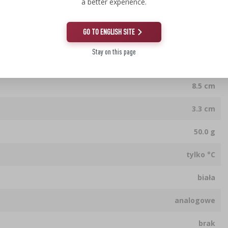
a better experience.
GO TO ENGLISH SITE
Stay on this page
8.5 cm
8.5 cm
3.3 cm
50.0 g
tylko °C
biała
analogowe
brak