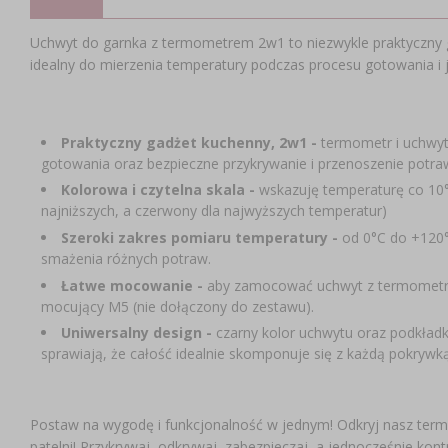
Uchwyt do garnka z termometrem 2w1 to niezwykle praktyczny 
idealny do mierzenia temperatury podczas procesu gotowania i j
Praktyczny gadżet kuchenny, 2w1 -
termometr i uchwyt
gotowania oraz bezpieczne przykrywanie i przenoszenie potra
Kolorowa i czytelna skala -
wskazuję temperaturę co 10°C
najniższych, a czerwony dla najwyższych temperatur)
Szeroki zakres pomiaru temperatury -
od 0°C do +120°
smażenia różnych potraw.
Łatwe mocowanie -
aby zamocować uchwyt z termometrem
mocujący M5 (nie dołączony do zestawu).
Uniwersalny design -
czarny kolor uchwytu oraz podkładki
sprawiają, że całość idealnie skomponuje się z każdą pokrywką
Postaw na wygodę i funkcjonalność w jednym! Odkryj nasz term
patelni! Przykrywaj, odkrywaj, zabezpieczaj, a jednocześnie kon