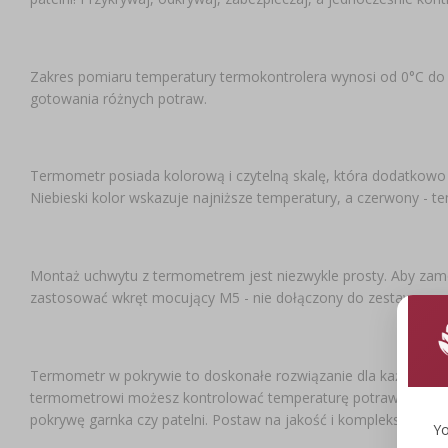
Zakres pomiaru temperatury termokontrolera wynosi od 0°C do 
gotowania różnych potraw.
Termometr posiada kolorową i czytelną skalę, która dodatkowo
Niebieski kolor wskazuje najniższe temperatury, a czerwony - t
Montaż uchwytu z termometrem jest niezwykle prosty. Aby zam
zastosować wkręt mocujący M5 - nie dołączony do zestawu.
Termometr w pokrywie to doskonałe rozwiązanie dla każdego, kt
termometrowi możesz kontrolować temperaturę potraw podczas 
pokrywę garnka czy patelni. Postaw na jakość i kompleksowe ro
Yo