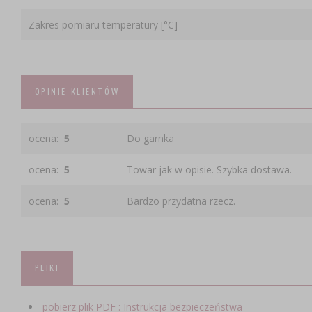
Zakres pomiaru temperatury [°C]
OPINIE KLIENTÓW
ocena:
5
Do garnka
ocena:
5
Towar jak w opisie. Szybka dostawa.
ocena:
5
Bardzo przydatna rzecz.
PLIKI
pobierz plik PDF : Instrukcja bezpieczeństwa