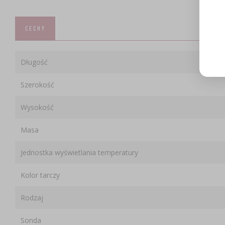
CECHY
Długość
Szerokość
Wysokość
Masa
Jednostka wyświetlania temperatury
Kolor tarczy
Rodzaj
Sonda