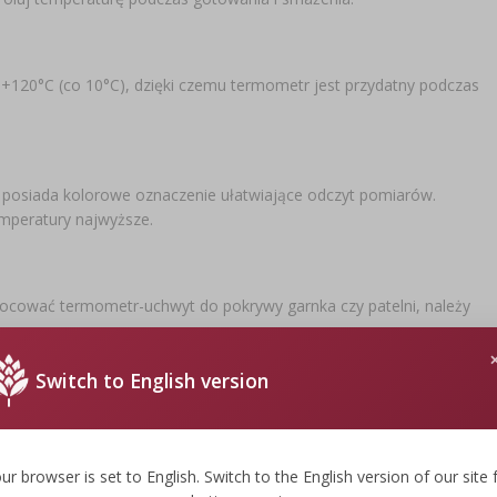
+120°C (co 10°C), dzięki czemu termometr jest przydatny podczas
 posiada kolorowe oznaczenie ułatwiające odczyt pomiarów.
emperatury najwyższe.
ocować termometr-uchwyt do pokrywy garnka czy patelni, należy
Switch to English version
o ceni sobie praktyczność i wygodę w kuchni. Dzięki temu
gotowania, a jednocześnie bezpiecznie przenosić i otwierać
związania!
ur browser is set to English. Switch to the English version of our site 