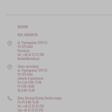
BROWIN
BDO: 000008185
ul. Pryncypalna 129/141
93-373 Łódź
Recepcja:
tel.:+48 42 23 23 200
browin@browin.pl
Salon sprzedaży:
ul. Pryncypalna 129/141
93-373 Łódź
otwarty w godzinach:
Pn-Czw 9:00-17:00
Pt 9:00-18:00
Sb 8:00-15:00
Biuro Obsługi Klienta Detalicznego:
Pn-Pt 8:00-16:00
tel.:+48 42 23 23 230
fax:+48 42 23 23 295