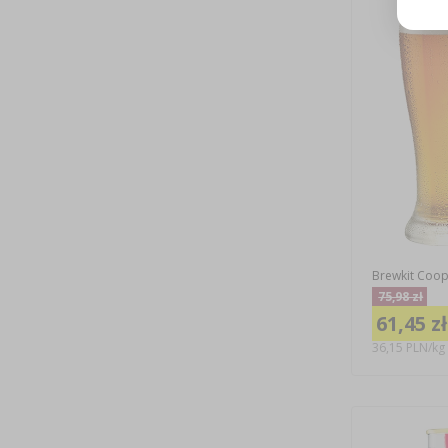
Brewkit Coop
75,98 zł
61,45 zł
36,15 PLN/kg