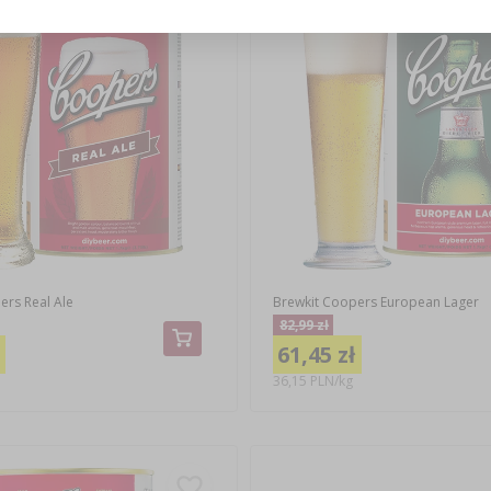
ers Real Ale
Brewkit Coopers European Lager
82,99 zł
61,45 zł
36,15 PLN/kg