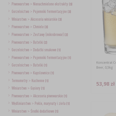
Piwowarstwo
>
Nienachmielone ekstrakty
(3)
Gorzelnictwo
>
Pojemniki fermentacyjne
(3)
Winiarstwo
>
Akcesoria winiarskie
(3)
Piwowarstwo
>
Chmiele
(3)
Piwowarstwo
>
Zestawy (mikrobrowar)
(2)
Piwowarstwo
>
Butelki
(2)
Gorzelnictwo
>
Dodatki smakowe
(1)
Piwowarstwo
>
Pojemniki fermentacyjne
(1)
Koncentrat C
Gorzelnictwo
>
Butelki
(1)
Beer, 0,5kg
Piwowarstwo
>
Kapslownice
(1)
Termometry
>
Kuchenne
(1)
53,98 zł
Winiarstwo
>
Gąsiory
(1)
Piwowarstwo
>
Akcesoria piwowarskie
(1)
Wędliniarstwo
>
Pekle, marynaty i zioła
(1)
Winiarstwo
>
Środki dodatkowe
(1)