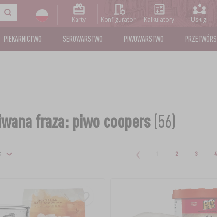
Karty
Konfigurator
Kalkulatory
Usługi
PIEKARNICTWO
SEROWARSTWO
PIWOWARSTWO
PRZETWÓR
wana fraza: piwo coopers
(56)
1
2
3
4