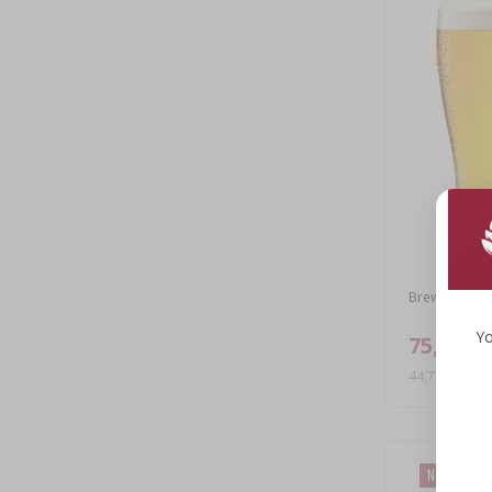
Brewkit Coop
Yo
75,99 zł
44,70 PLN/kg
Nowa cena