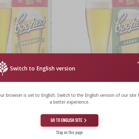
Switch to English version
ers Draught
Brewkit Coopers Lager
ur browser is set to English. Switch to the English version of our site 
75,99 zł
a better experience.
44,70 PLN/kg
GO TO ENGLISH SITE
Stay on this page
(-19%)
Nowa cena
(-26%)