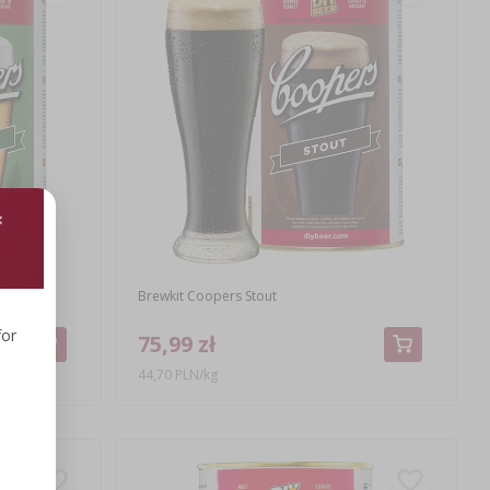
Brewkit Coopers Stout
for
75,99 zł
44,70 PLN/kg