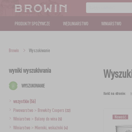
PRODUKTY SPOŻYWCZE
WĘDLINIARSTWO
WINIARSTWO
Browin
Wyszukiwanie
wyniki wyszukiwania
Wyszuki
WYSZUKIWANIE
Ilość na stronie:
wszystkie (56)
Piwowarstwo
>
Brewkity Coopers
(22)
Nowość
Winiarstwo
>
Balony do wina
(5)
Winiarstwo
>
Mierniki, wskaźniki
(4)