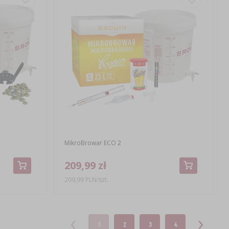
MikroBrowar ECO 2
209,99 zł
209,99 PLN/szt.
1
2
3
4