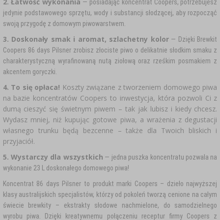
2. Łatwość wykonania
— posiadając koncentrat Coopers, potrzebujesz
jedynie podstawowego sprzętu, wody i substancji słodzącej, aby rozpocząć
swoją przygodę z domowym piwowarstwem.
3. Doskonały smak i aromat, szlachetny kolor
— Dzięki Brewkit
Coopers 86 days Pilsner zrobisz złociste piwo o delikatnie słodkim smaku z
charakterystyczną wyrafinowaną nutą ziołową oraz rześkim posmakiem z
akcentem goryczki.
4. To się opłaca!
Koszty związane z tworzeniem domowego piwa
na bazie koncentratów Coopers to inwestycja, która pozwoli Ci z
dumą cieszyć się świetnym piwem – tak jak lubisz i kiedy chcesz.
Wydasz mniej, niż kupując gotowe piwa, a wrażenia z degustacji
własnego trunku będą bezcenne – także dla Twoich bliskich i
przyjaciół.
5. Wystarczy dla wszystkich
— jedna puszka koncentratu pozwala na
wykonanie 23 L doskonałego domowego piwa!
Koncentrat 86 days Pilsner to produkt marki Coopers – dzieło najwyższej
klasy australijskich specjalistów, którzy od pokoleń tworzą cenione na całym
świecie brewkity – ekstrakty słodowe nachmielone, do samodzielnego
wyrobu piwa. Dzięki kreatywnemu połączeniu receptur firmy Coopers z