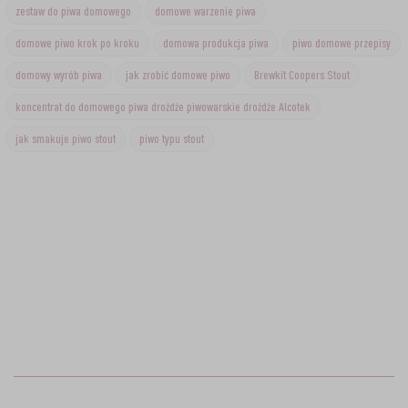
zestaw do piwa domowego
domowe warzenie piwa
domowe piwo krok po kroku
domowa produkcja piwa
piwo domowe przepisy
domowy wyrób piwa
jak zrobić domowe piwo
Brewkit Coopers Stout
koncentrat do domowego piwa drożdże piwowarskie drożdże Alcotek
jak smakuje piwo stout
piwo typu stout