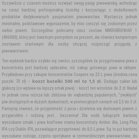
Oczywiście z czasem możesz rozwijać swoją pasję piwowarską, wchodząc
na coraz bardziej profesjonalną ścieżkę i korzystając z dodatkowych
produktów dedykowanych pasjonatom piwowarstwa. Wystarczy jednak
minimalne, podstawowe wyposażenie, by móc cieszyć się zrobionym przez
siebie piwem. Szczególnie polecamy nasz zestaw MIKROBROWAR 1
(406000), który jest świetnym pomysłem na prezent, ale również kompletnym
zestawem startowym dla osoby chcącej rozpocząć przygodę z
piwowarstwem.
Ten wydatek bardzo szybko się zwróci, szczególnie że przygotowanie piwa z
koncentratu jest bardziej opłacalne, niż zakup gotowego piwa w sklepie.
Przykładowo przy zakupie koncentratów Coopers na 23 L piwa (średnia cena
koszt butelki 500 ml to 1,5 zł.
puszki: 70 zł) –
Dodając cukier lub
glukozę (co wpływa na lepszy smak piwa) – koszt ten wzrośnie do 2 zł. Nadal
to jednak cena niższa lub zbliżona do najbardziej popularnych, "zwykłych"
piw dostępnych w dużych dyskontach, w promocyjnych cenach od 2,5 do 3 zł.
Pamiętaj również, że przyjemność z picia i dzielenia się domowym piwem z
przyjaciółmi i rodziną jest... bezcenna! Dla osób lubiących bardziej
wyszukane smaki i piwa kraftowe mamy koncentraty Amber Ale, Long Play
IPA czy Diablo IPA, pozwalające przygotować do 8,5 L piwa. Są to już bardziej
wyszukane rodzaje, często spotykane w rzemieślniczym piwowarstwie, do