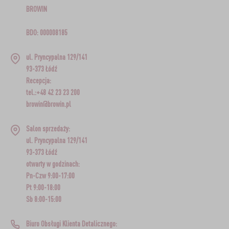
BROWIN
BDO: 000008185
ul. Pryncypalna 129/141
93-373 Łódź
Recepcja:
tel.:+48 42 23 23 200
browin@browin.pl
Salon sprzedaży:
ul. Pryncypalna 129/141
93-373 Łódź
otwarty w godzinach:
Pn-Czw 9:00-17:00
Pt 9:00-18:00
Sb 8:00-15:00
Biuro Obsługi Klienta Detalicznego: