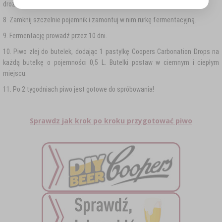
drożdże i energicznie wymieszaj.
8. Zamknij szczelnie pojemnik i zamontuj w nim rurkę fermentacyjną.
9. Fermentację prowadź przez 10 dni.
10. Piwo zlej do butelek, dodając 1 pastylkę Coopers Carbonation Drops na
każdą butelkę o pojemności 0,5 L. Butelki postaw w ciemnym i ciepłym
miejscu.
11. Po 2 tygodniach piwo jest gotowe do spróbowania!
Sprawdz jak krok po kroku przygotować piwo