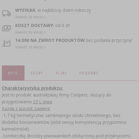
CZUJNIKI BEZPRZEWODOWE
›
BECZKI I WORKI
SUBSTANCJE ŻELUJĄCE DŻEMY
GARNKI I FORMY RZYMSKIE
ZACISKARKI
DOMKI I KARMNIKI
WYSYŁKA
: w najbliższy dzień roboczy
RURKI FERMENTACYJNE
DROŻDŻE WINIARSKIE
DODATKI AROMATYZUJĄCE I PRZYPRAWY
dowiedz się więcej »
ZESTAWY SERWOWARSKIE
MASZYNKI DO MIELENIA
KAMIONKA
›
›
GĄSIORY
WĘDZARNIE I HAKI
KOSZT DOSTAWY
: od 0 zł!
AKCESORIA PIWOWARSKIE
LITERATURA
›
dowiedz się więcej »
ŚRODKI DODATKOWE
DEKORACJE CUKIERNICZE I PRODUKTY DO
SOKOWNIKI
›
PAKOWANIE PRÓŻNIOWE
›
GRILLOWANIE
›
14 DNI NA ZWROT PRODUKTÓW
bez podania przyczyny!
BUTELKI
PIECZENIA
KAPSLE
dowiedz się więcej »
WĘDZENIE I GRILLOWANIE
PRASY
BUTELKI
NACZYNIA ŻELIWNE
›
AKCESORIA DO PEKLOWANIA
ZAKRĘTKI
KAPSLOWNICE
KULTURY BAKTERII
ROZDRABNIARKI
SZYBKOWARY
OPIS
CECHY
PLIKI
PODOBNE
PALENISKA
BECZKI I KARAFKI
›
APLIKATORY, ZACISKARKI
BUTELKI
JOGURTOWNICE
›
FILTROWANIE
Charakterystyka produktu:
SUSZARKI DO ŻYWNOŚCI
›
PAKOWANIE PRÓŻNIOWE
VYPITO
Jest to produkt australijskiej firmy Coopers, służący do
›
NICI, SZNURKI, SIATKI
BADANIA PIWA
PRZYPRAWY
przygotowania
23 L piwa
.
LEJKI
›
KORKOWANIE
Każda z puszek zawiera:
DROŻDŻE GORZELNICZE
›
PRZECHOWYWANIE
OSŁONKI
-1,7 kg hermetycznie zamkniętego słodu chmielonego, bez
ETYKIETY
dodatku konserwantów (słód swoją konsystencją przypomina
›
AKCESORIA WINIARSKIE
WĘGIEL AKTYWNY
karmel/miód).
›
MŁYNKI I MOŹDZIERZE
JELITA
-torebeczkę drożdży piwowarskich (dołączoną pod przykryciem).