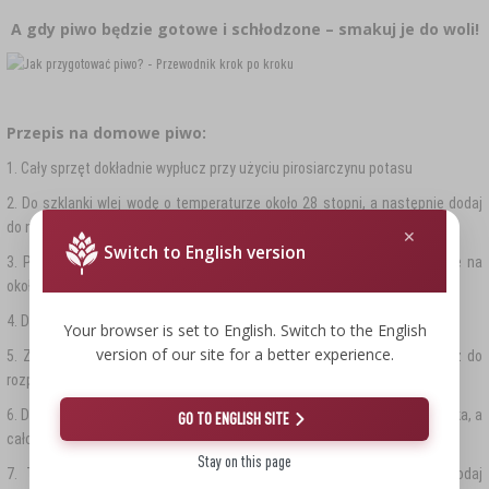
A gdy piwo będzie gotowe i schłodzone – smakuj je do woli!
Przepis na domowe piwo:
1. Cały sprzęt dokładnie wypłucz przy użyciu pirosiarczynu potasu
2. Do szklanki wlej wodę o temperaturze około 28 stopni, a następnie dodaj
do niej drożdże spod wieczka. Całość uwodnij przez 15 minut.
Switch to English version
3. Puszkę pozbaw instrukcji, a następnie umieść ją w gorącej wodzie na
około 10 minut.
4. Do garnka wlej około 2 L wody, a następnie doprowadź ją do wrzenia.
Your browser is set to English. Switch to the English
version of our site for a better experience.
5. Zawartość puszki wlej do garnka z wodą i dokładnie wymieszaj, aż do
rozpuszczenia się brzeczki (karmelu).
6. Do wypłukanego pojemnika wlej 2 L zimnej wody oraz zawartość garnka, a
GO TO ENGLISH SITE
całość uzupełnij wodą do 8,5 L objętości.
Stay on this page
7. Temperaturę całości ustabilizuj do 24-26 stopni, a następnie dodaj