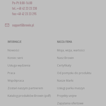
Pn-Pt 8:00-16:00
tel.:+48 42 23 23 230
fax:+48 42 23 23 295
support@browin.pl
INFORMACJE
NASZA FIRMA
Nowości
Misja, wizja, wartości
Koniec serii
Nasz Browin
Usługa wędzenia
Certyfikaty
Praca
Od pomysłu do produktu
Współpraca
Nasze Marki
Zostań naszym partnerem
Usługi parku maszyn
Katalog produktów Browin (pdf)
Projekty unijne
Zapytania ofertowe