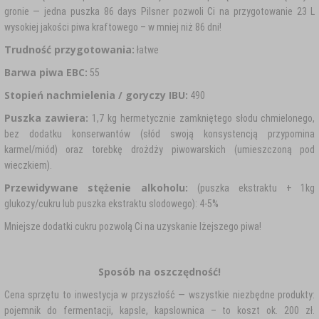
gronie — jedna puszka 86 days Pilsner pozwoli Ci na przygotowanie 23 L
wysokiej jakości piwa kraftowego – w mniej niż 86 dni!
Trudność przygotowania:
łatwe
Barwa piwa EBC:
55
Stopień nachmielenia / goryczy IBU:
490
Puszka zawiera:
1,7 kg hermetycznie zamkniętego słodu chmielonego,
bez dodatku konserwantów (słód swoją konsystencją przypomina
karmel/miód) oraz torebkę drożdży piwowarskich (umieszczoną pod
wieczkiem).
Przewidywane stężenie alkoholu:
(puszka ekstraktu + 1kg
glukozy/cukru lub puszka ekstraktu slodowego): 4-5%
Mniejsze dodatki cukru pozwolą Ci na uzyskanie lżejszego piwa!
Sposób na oszczędność!
Cena sprzętu to inwestycja w przyszłość — wszystkie niezbędne produkty:
pojemnik do fermentacji, kapsle, kapslownica – to koszt ok. 200 zł.