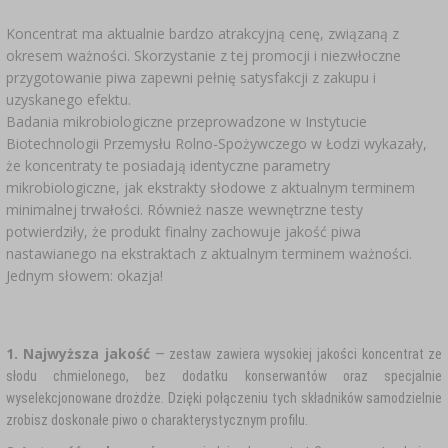
SUBSTANCJE DODATKOWE
›
MIERNIKI, WSKAŹNIKI
GADŻETY DOMOWE
›
Koncentrat ma aktualnie bardzo atrakcyjną cenę, związaną z
PEKLE, MARYNATY I ZIOŁA
okresem ważności. Skorzystanie z tej promocji i niezwłoczne
ETYKIETY
przygotowanie piwa zapewni pełnię satysfakcji z zakupu i
›
BUTELKI
MOTORYZACJA
KULTURY BAKTERII
uzyskanego efektu.
Badania mikrobiologiczne przeprowadzone w Instytucie
BADANIA ALKOHOLU
›
Biotechnologii Przemysłu Rolno-Spożywczego w Łodzi wykazały,
GĄSIORY
LITERATURA WĘDLINIARSTWO
że koncentraty te posiadają identyczne parametry
LITERATURA
mikrobiologiczne, jak ekstrakty słodowe z aktualnym terminem
AROMATY DYMU WĘDZARNICZEGO
REGAŁY
minimalnej trwałości. Również nasze wewnętrzne testy
potwierdziły, że produkt finalny zachowuje jakość piwa
nastawianego na ekstraktach z aktualnym terminem ważności.
›
AROMATYZACJA
Jednym słowem: okazja!
LITERATURA
1. Najwyższa jakość
— zestaw zawiera wysokiej jakości koncentrat ze
BADANIA WINA
słodu chmielonego, bez dodatku konserwantów oraz specjalnie
wyselekcjonowane drożdże. Dzięki połączeniu tych składników samodzielnie
zrobisz doskonałe piwo o charakterystycznym profilu.
ETYKIETY