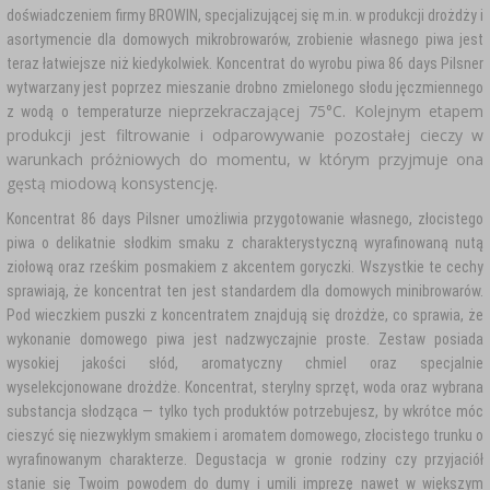
doświadczeniem firmy BROWIN, specjalizującej się m.in. w produkcji drożdży i
asortymencie dla domowych mikrobrowarów, zrobienie własnego piwa jest
teraz łatwiejsze niż kiedykolwiek. Koncentrat do wyrobu piwa 86 days Pilsner
wytwarzany jest poprzez mieszanie drobno zmielonego słodu jęczmiennego
nieprzekraczającej 75°C. Kolejnym etapem
z wodą o temperaturze
produkcji jest filtrowanie i odparowywanie pozostałej cieczy w
warunkach próżniowych do momentu, w którym przyjmuje ona
gęstą miodową konsystencję.
Koncentrat 86 days Pilsner umożliwia przygotowanie własnego, złocistego
piwa o delikatnie słodkim smaku z charakterystyczną wyrafinowaną nutą
ziołową oraz rześkim posmakiem z akcentem goryczki. Wszystkie te cechy
sprawiają, że koncentrat ten jest standardem dla domowych minibrowarów.
Pod wieczkiem puszki z koncentratem znajdują się drożdże, co sprawia, że
wykonanie domowego piwa jest nadzwyczajnie proste. Zestaw posiada
wysokiej jakości słód, aromatyczny chmiel oraz specjalnie
wyselekcjonowane drożdże. Koncentrat, sterylny sprzęt, woda oraz wybrana
substancja słodząca — tylko tych produktów potrzebujesz, by wkrótce móc
cieszyć się niezwykłym smakiem i aromatem domowego, złocistego trunku o
wyrafinowanym charakterze. Degustacja w gronie rodziny czy przyjaciół
stanie się Twoim powodem do dumy i umili imprezę nawet w większym