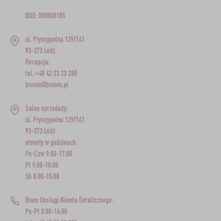
BDO: 000008185
ul. Pryncypalna 129/141
93-373 Łódź
Recepcja:
tel.:+48 42 23 23 200
browin@browin.pl
Salon sprzedaży:
ul. Pryncypalna 129/141
93-373 Łódź
otwarty w godzinach:
Pn-Czw 9:00-17:00
Pt 9:00-18:00
Sb 8:00-15:00
Biuro Obsługi Klienta Detalicznego:
Pn-Pt 8:00-16:00