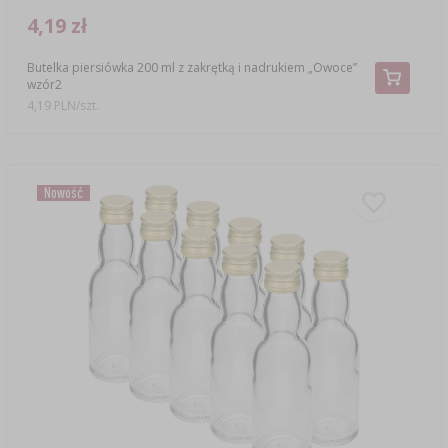
4,19 zł
Butelka piersiówka 200 ml z zakrętką i nadrukiem „Owoce”
wzór2
4,19 PLN/szt.
Nowość