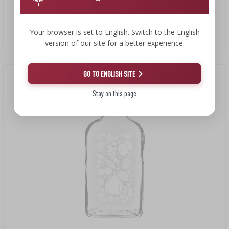
Butelka piersiówka 200 ml z zakrętką i nadrukiem
„Cytrynówka” wzór2
Your browser is set to English. Switch to the English
4,19 PLN/szt.
version of our site for a better experience.
GO TO ENGLISH SITE
Nowość
Stay on this page