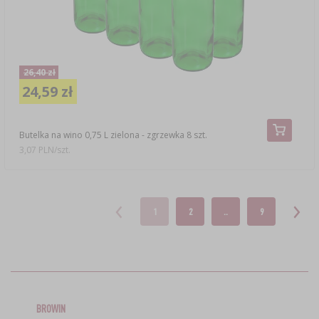
26,40 zł
24,59 zł
Butelka na wino 0,75 L zielona - zgrzewka 8 szt.
3,07 PLN/szt.
1
2
..
9
BROWIN