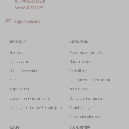
tel.:+48 42 23 23 230
fax:+48 42 23 23 295
support@browin.pl
INFORMACJE
NASZA FIRMA
Nowości
Misja, wizja, wartości
Koniec serii
Nasz Browin
Usługa wędzenia
Certyfikaty
Praca
Od pomysłu do produktu
Współpraca
Nasze Marki
Zostań naszym partnerem
Usługi parku maszyn
Katalog produktów Browin (pdf)
Projekty unijne
Zapytania ofertowe
ZAKUPY
DLA KLIENTÓW