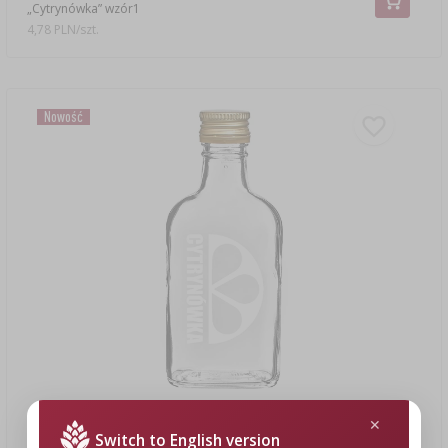
„Cytrynówka” wzór1
4,78 PLN/szt.
Nowość
4,19 zł
Switch to English version