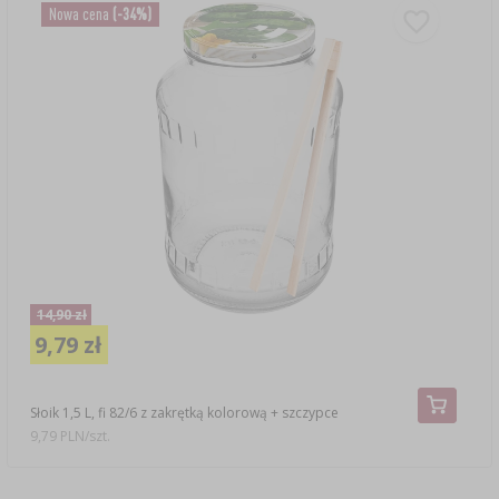
Nowa cena
(-34%)
14,90 zł
9,79 zł
Słoik 1,5 L, fi 82/6 z zakrętką kolorową + szczypce
9,79 PLN/szt.