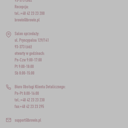
93-373 Łódź
Recepcja:
tel.:+48 42 23 23 200
browin@browin.pl
Salon sprzedaży:
ul. Pryncypalna 129/141
93-373 Łódź
otwarty w godzinach:
Pn-Czw 9:00-17:00
Pt 9:00-18:00
Sb 8:00-15:00
Biuro Obsługi Klienta Detalicznego:
Pn-Pt 8:00-16:00
tel.:+48 42 23 23 230
fax:+48 42 23 23 295
support@browin.pl