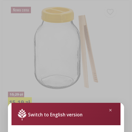
Nowa cena
15,29 zł
15,19 zł
Switch to English version
Słoik twist-off 3 L, szczypce i zakrętka z tworzywa fi 100, z
uchwytem
15,19 PLN/szt.