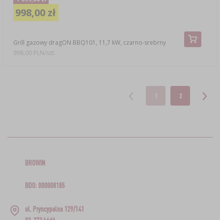
998,00 zł
Grill gazowy dragON BBQ101, 11,7 kW, czarno-srebrny
998,00 PLN/szt.
1
2
BROWIN
BDO: 000008185
ul. Pryncypalna 129/141