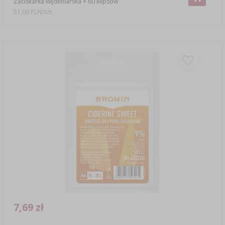
Zaciskarka wędliniarska + 60 klipsów
51,00 PLN/szt.
7,69 zł