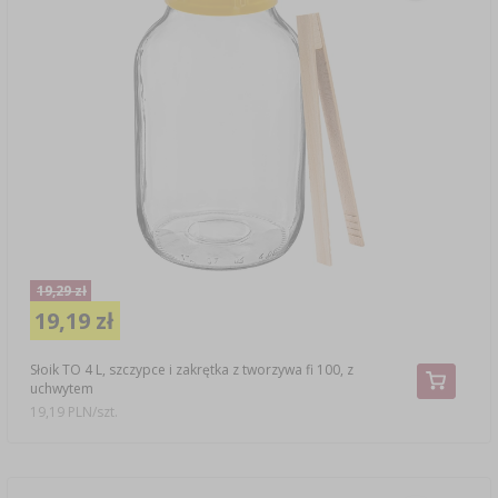
19,29 zł
19,19 zł
Słoik TO 4 L, szczypce i zakrętka z tworzywa fi 100, z
uchwytem
19,19 PLN/szt.