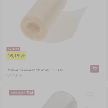
17,39 zł
16,19 zł
Osłonka białkowa wędliniarska fi 55 - 4 m
4,05 PLN/m
Nowa cena
(-23%)