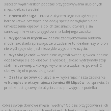
SUBSTANCJE DODATKOWE
›
siatkach wędliniarskich podczas przygotowywania ulubionych
MIERNIKI, WSKAŹNIKI
GADŻETY DOMOWE
›
PEKLE, MARYNATY I ZIOŁA
mięs, kiełbas i wędlin!
Prosta obsługa -
Praca z użyciem tego narzędzia jest
ETYKIETY
›
BUTELKI
bardzo łatwa. Szczypce posiadają specjalne wgłębienia do
MOTORYZACJA
KULTURY BAKTERII
umieszczenia klipsów, a po ich zaciśnięciu otwierają się
BADANIA ALKOHOLU
samoczynnie w celu przygotowania kolejnego zacisku.
›
GĄSIORY
LITERATURA WĘDLINIARSTWO
Wygodna w użyciu —
idealnie zaprojektowana budowa i
model zaciskarki sprawiają, że urządzenie to idealnie leży w dłoni,
LITERATURA
nie wyślizguje się i jest niezwykle wygodne w użyciu.
AROMATY DYMU WĘDZARNICZEGO
REGAŁY
Wysoka jakość —
specjalnie wyprofilowana głowica idealnie
dopasowuje się do klipsów, a wysokiej jakości wytrzymały stop
›
AROMATYZACJA
stali nierdzewnej, z którego wykonano urządzenie, pozwoli Ci
cieszyć się nim przez długi czas!
Zestaw gotowy do użycia —
wybierając naszą zaciskarkę,
LITERATURA
w komplecie otrzymujesz również 60 klipsów
, co sprawia, że
produkt jest gotowy do użycia zaraz po wyjęciu z pudełka!
BADANIA WINA
Robisz swoje domowe mięsa i wędliny? Od dziś przygotowanie ich
ETYKIETY
w osłonkach oraz siatkach wędliniarskich będzie jeszcze łatwiejsze!