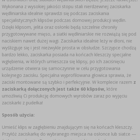
Wykonana z wysokiej jakości stopu stali nierdzewnej zaciskarka
wędliniarska idealnie sprawdzi się podczas zaciskania
specjalistycznych klipsów podczas domowej produkcji wędlin.
Dzięki klipsom, jelita oraz osłonki będą szczelnie chroniły
przygotowywane mięso, a siatki wędliniarskie nie rozwiążą się pod
naciskiem nawet dużej wagi. Zaciskarka idealnie leży w dłoni, nie
wyślizguje się i jest niezwykle prosta w obsłudze. Szczypce chodzą
bardzo lekko, zaciskarka posiada na końcach kleszczy specjalne
wgłębienia, w których umieszcza się klipsy, po ich zaciśnięciu
urządzenie otwiera się samoczynnie w celu przygotowania
kolejnego zacisku. Specjalna wyprofilowana głowica sprawia, że
zaciski montowane są szybko i perfekcyjnie. W komplecie razem
z
zaciskarką dołączonych jest także 60 klipsów,
które
umożliwią Ci produkcję domowych wyrobów zaraz po wyjęciu
zaciskarki z pudełka!
Sposób użycia:
Umieść klips w zagłębieniu znajdującym się na końcach kleszczy.
Przyłóż zaciskarkę do wybranego miejsca na osłonce lub siatce —