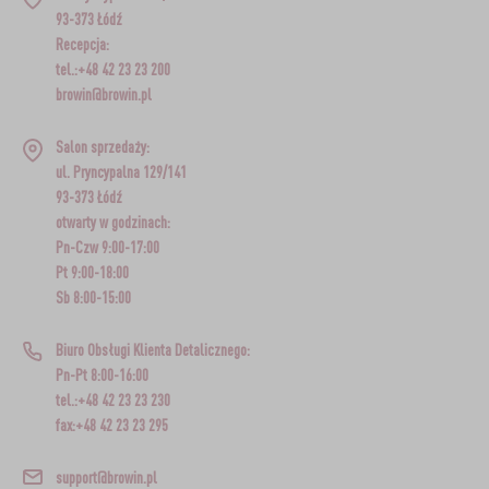
93-373 Łódź
Recepcja:
tel.:+48 42 23 23 200
browin@browin.pl
Salon sprzedaży:
ul. Pryncypalna 129/141
93-373 Łódź
otwarty w godzinach:
Pn-Czw 9:00-17:00
Pt 9:00-18:00
Sb 8:00-15:00
Biuro Obsługi Klienta Detalicznego:
Pn-Pt 8:00-16:00
tel.:+48 42 23 23 230
fax:+48 42 23 23 295
support@browin.pl