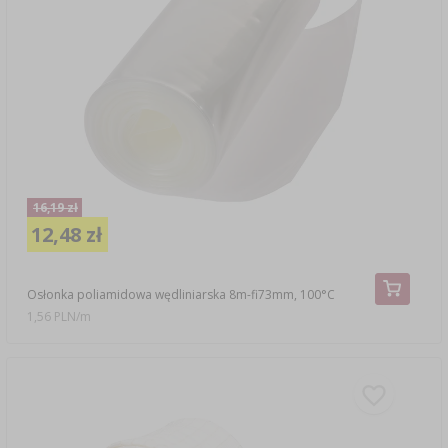
16,19 zł
12,48 zł
Osłonka poliamidowa wędliniarska 8m-fi73mm, 100°C
1,56 PLN/m