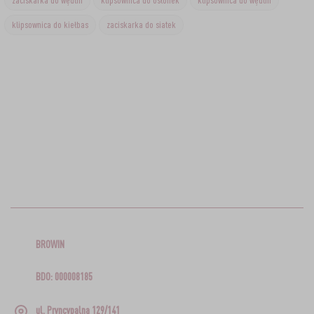
zaciskarka do wędlin
klipsownica do osłonek
klipsownica do wędlin
klipsownica do kiełbas
zaciskarka do siatek
BROWIN
BDO: 000008185
ul. Pryncypalna 129/141