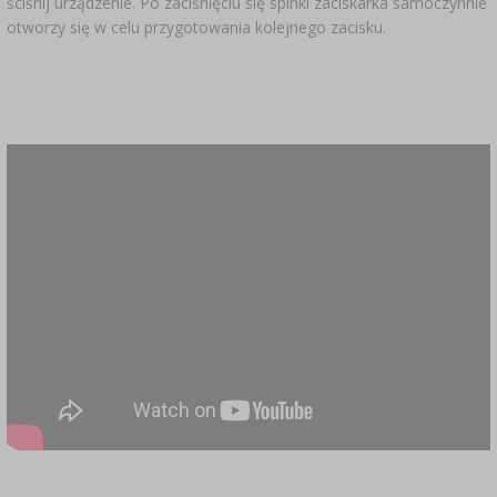
ściśnij urządzenie. Po zaciśnięciu się spinki zaciskarka samoczynnie
otworzy się w celu przygotowania kolejnego zacisku.