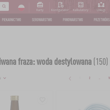
Karty
Konfigurator
Kalkulatory
Usługi
PIEKARNICTWO
SEROWARSTWO
PIWOWARSTWO
PRZETWÓR
wana fraza: woda destylowana
(150)
1
2
..
1