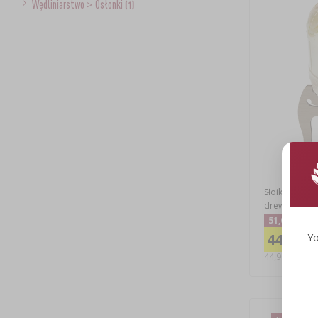
Wędliniarstwo
>
Osłonki
(1)
Słoik nietłuk
drewnianym 
51,00 zł
44,90 zł
Yo
44,90 PLN/szt