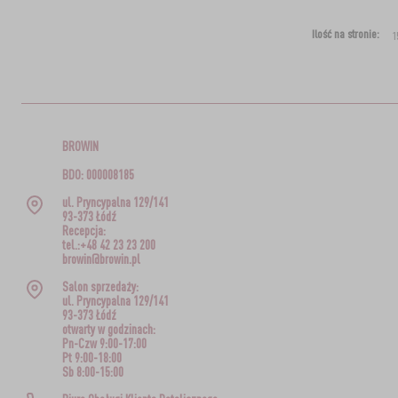
Ilość na stronie:
BROWIN
BDO: 000008185
ul. Pryncypalna 129/141
93-373 Łódź
Recepcja:
tel.:+48 42 23 23 200
browin@browin.pl
Salon sprzedaży:
ul. Pryncypalna 129/141
93-373 Łódź
otwarty w godzinach:
Pn-Czw 9:00-17:00
Pt 9:00-18:00
Sb 8:00-15:00