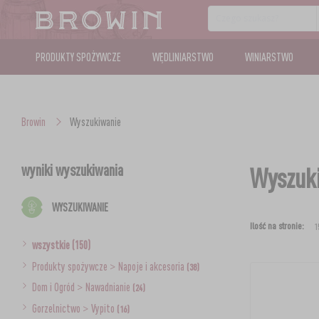
PRODUKTY SPOŻYWCZE
WĘDLINIARSTWO
WINIARSTWO
Browin
Wyszukiwanie
wyniki wyszukiwania
Wyszuki
WYSZUKIWANIE
Ilość na stronie:
wszystkie (150)
Produkty spożywcze
>
Napoje i akcesoria
(38)
Dom i Ogród
>
Nawadnianie
(24)
Gorzelnictwo
>
Vypito
(16)