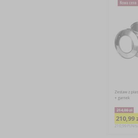
Nowa cena
Zestaw z pła
+ garnek
214,00 zł
210,99 
210,99 PLN/sz