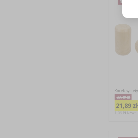
Nowa cena
Korek syntet
23,49 zł
21,89 zł
1,09 PLN/szt.