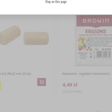
(-7%)
Stay on this page
yczny 38x22 mm 20 szt.
Kwasomix - regulator kwasowości
4,49 zł
299,33 PLN/kg