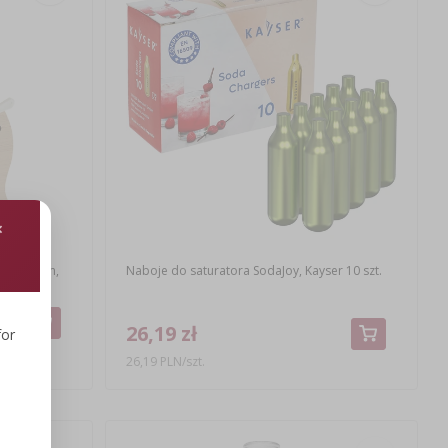
wustronnym,
Naboje do saturatora SodaJoy, Kayser 10 szt.
26,19 zł
for
26,19 PLN/szt.