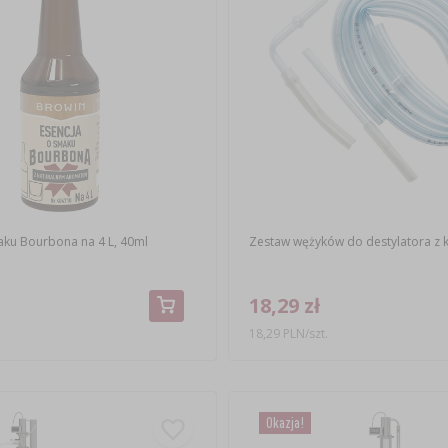
aku Bourbona na 4 L, 40ml
Zestaw wężyków do destylatora z 
18,29 zł
18,29 PLN/szt.
Okazja!