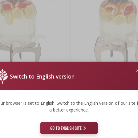
Switch to English version
ący 8L z kranikiem i dwustronnym,
Słoik nietłukący 5L z kranikiem i d
stojakiem
drewnianym stojakiem
47,39 zł
43,49 zł
ur browser is set to English. Switch to the English version of our site 
a better experience.
.
43,49 PLN/szt.
GO TO ENGLISH SITE