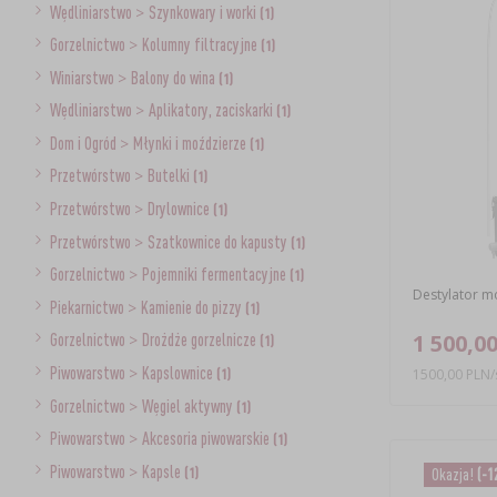
Wędliniarstwo
>
Szynkowary i worki
(1)
Gorzelnictwo
>
Kolumny filtracyjne
(1)
Winiarstwo
>
Balony do wina
(1)
Wędliniarstwo
>
Aplikatory, zaciskarki
(1)
Dom i Ogród
>
Młynki i moździerze
(1)
Przetwórstwo
>
Butelki
(1)
Przetwórstwo
>
Drylownice
(1)
Przetwórstwo
>
Szatkownice do kapusty
(1)
Gorzelnictwo
>
Pojemniki fermentacyjne
(1)
Destylator mo
Piekarnictwo
>
Kamienie do pizzy
(1)
1 500,00
Gorzelnictwo
>
Drożdże gorzelnicze
(1)
Piwowarstwo
>
Kapslownice
(1)
1500,00 PLN/s
Gorzelnictwo
>
Węgiel aktywny
(1)
Piwowarstwo
>
Akcesoria piwowarskie
(1)
Piwowarstwo
>
Kapsle
(1)
Okazja!
(-1