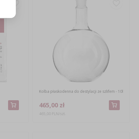
Kolba płaskodenna do destylacji ze szlifem - 10l
465,00 zł
465,00 PLN/szt.