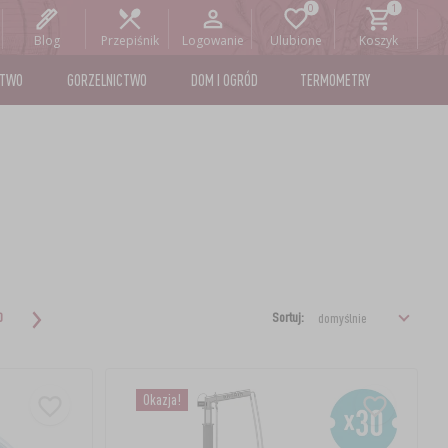
Blog
Przepiśnik
Logowanie
Ulubione
Koszyk
STWO
GORZELNICTWO
DOM I OGRÓD
TERMOMETRY
Sortuj:
0
Okazja!