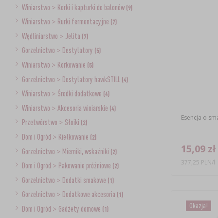
Winiarstwo
>
Korki i kapturki do balonów
(9)
Winiarstwo
>
Rurki fermentacyjne
(7)
Wędliniarstwo
>
Jelita
(7)
Gorzelnictwo
>
Destylatory
(5)
Winiarstwo
>
Korkowanie
(5)
Gorzelnictwo
>
Destylatory hawkSTILL
(4)
Winiarstwo
>
Środki dodatkowe
(4)
Winiarstwo
>
Akcesoria winiarskie
(4)
Esencja o sm
Przetwórstwo
>
Słoiki
(2)
Dom i Ogród
>
Kiełkowanie
(2)
15,09 zł
Gorzelnictwo
>
Mierniki, wskaźniki
(2)
377,25 PLN/l
Dom i Ogród
>
Pakowanie próżniowe
(2)
Gorzelnictwo
>
Dodatki smakowe
(1)
Gorzelnictwo
>
Dodatkowe akcesoria
(1)
Okazja!
Dom i Ogród
>
Gadżety domowe
(1)