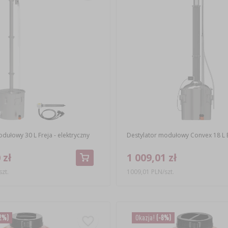
dułowy 30 L Freja - elektryczny
Destylator modułowy Convex 18 L 
 zł
1 009,01 zł
zt.
1009,01 PLN/szt.
2%)
Okazja!
(-8%)