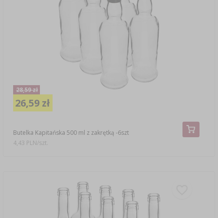
28,59 zł
26,59 zł
Butelka Kapitańska 500 ml z zakrętką -6szt
4,43 PLN/szt.