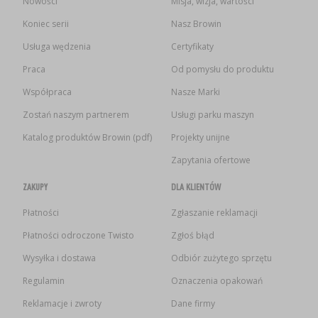
Nowości
Misja, wizja, wartości
Koniec serii
Nasz Browin
Usługa wędzenia
Certyfikaty
Praca
Od pomysłu do produktu
Współpraca
Nasze Marki
Zostań naszym partnerem
Usługi parku maszyn
Katalog produktów Browin (pdf)
Projekty unijne
Zapytania ofertowe
ZAKUPY
DLA KLIENTÓW
Płatności
Zgłaszanie reklamacji
Płatności odroczone Twisto
Zgłoś błąd
Wysyłka i dostawa
Odbiór zużytego sprzętu
Regulamin
Oznaczenia opakowań
Reklamacje i zwroty
Dane firmy