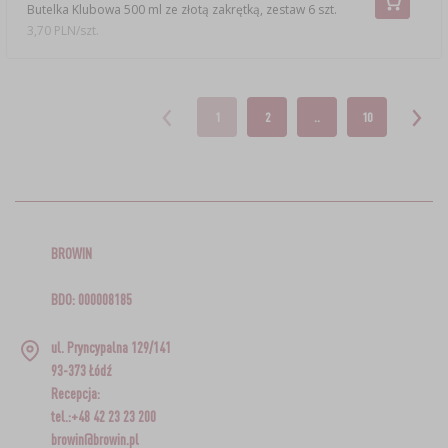
Butelka Klubowa 500 ml ze złotą zakrętką, zestaw 6 szt.
3,70 PLN/szt.
1
2
..
10
BROWIN
BDO: 000008185
ul. Pryncypalna 129/141
93-373 Łódź
Recepcja:
tel.:+48 42 23 23 200
browin@browin.pl