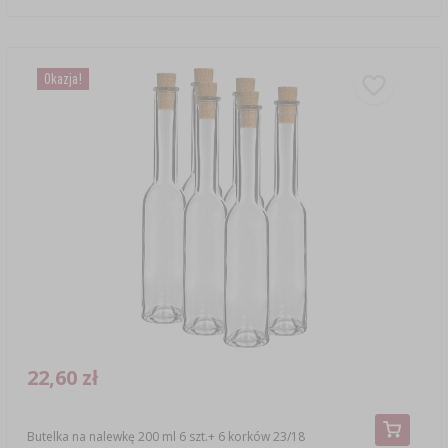
Okazja!
22,60 zł
Butelka na nalewkę 200 ml 6 szt.+ 6 korków 23/18