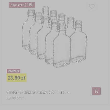
Nowa cena
(-11%)
26,89 zł
23,89 zł
Butelka na nalewki piersiówka 200 ml - 10 szt.
2,39 PLN/szt.