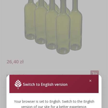
26,40 zł
Butelka oliwkowa na wino 0,75 L - zgrzewka 8 szt.
3,30 PLN/szt.
Switch to English version
Your browser is set to English. Switch to the English
Nowa cena
(-7%)
version of our site for a better experience.