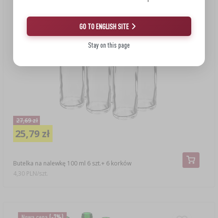
GO TO ENGLISH SITE
Stay on this page
27,69 zł
25,79 zł
Butelka na nalewkę 100 ml 6 szt.+ 6 korków
4,30 PLN/szt.
Nowa cena
(-7%)