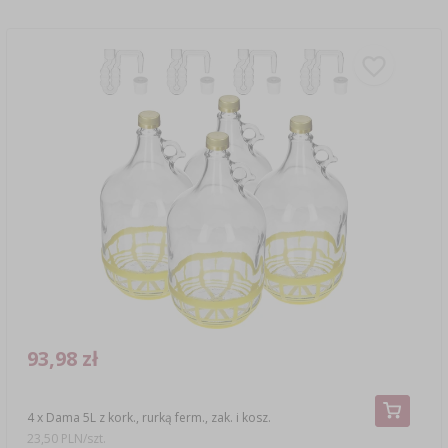
93,98 zł
4 x Dama 5L z kork., rurką ferm., zak. i kosz.
23,50 PLN/szt.