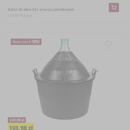
Balon do wina 54 L w koszu plastikowym
119,99 PLN/szt.
Nowa cena
(-30%)
147,99 zł
103,98 zł