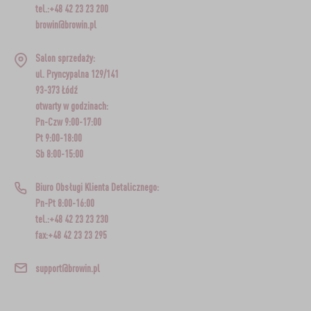
tel.:+48 42 23 23 200
browin@browin.pl
Salon sprzedaży:
ul. Pryncypalna 129/141
93-373 Łódź
otwarty w godzinach:
Pn-Czw 9:00-17:00
Pt 9:00-18:00
Sb 8:00-15:00
Biuro Obsługi Klienta Detalicznego:
Pn-Pt 8:00-16:00
tel.:+48 42 23 23 230
fax:+48 42 23 23 295
support@browin.pl