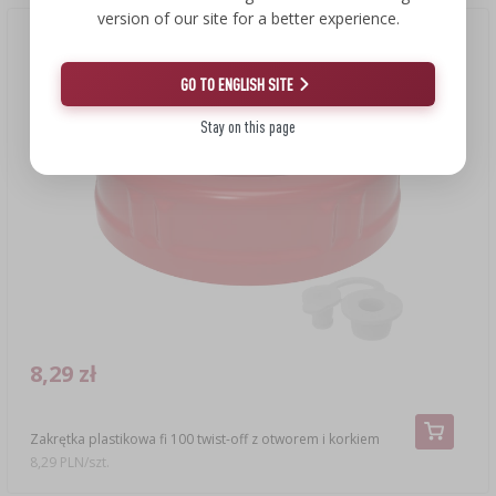
version of our site for a better experience.
GO TO ENGLISH SITE
Stay on this page
8,29 zł
Zakrętka plastikowa fi 100 twist-off z otworem i korkiem
8,29 PLN/szt.