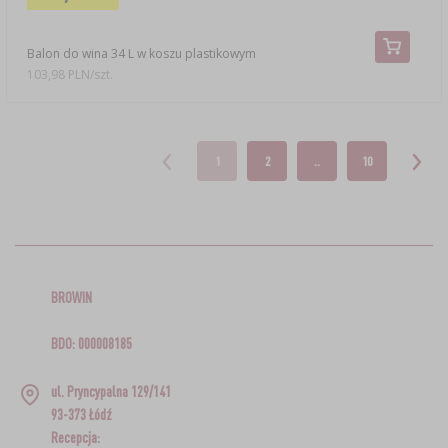
Balon do wina 34 L w koszu plastikowym
103,98 PLN/szt.
1
2
..
10
BROWIN
BDO: 000008185
ul. Pryncypalna 129/141
93-373 Łódź
Recepcja: