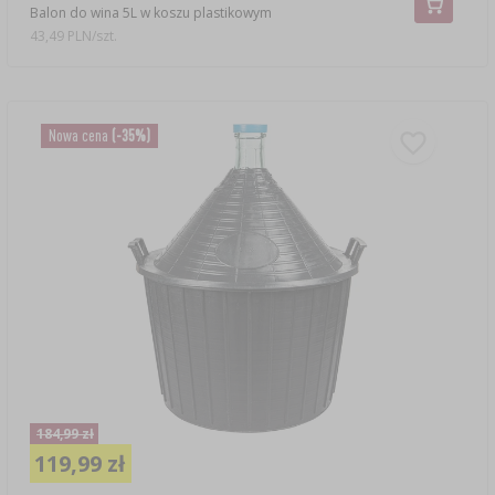
Balon do wina 5L w koszu plastikowym
43,49 PLN/szt.
Nowa cena
(-35%)
184,99 zł
119,99 zł