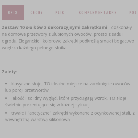
SUBSTANCJE DODATKOWE
›
MIERNIKI, WSKAŹNIKI
GADŻETY DOMOWE
›
PEKLE, MARYNATY I ZIOŁA
OPIS
CECHY
PLIKI
KOMPLEMENTARNE
POD
ETYKIETY
›
BUTELKI
MOTORYZACJA
Zestaw 10 słoików z dekoracyjnymi zakrętkami
- doskonały
KULTURY BAKTERII
na domowe przetwory z ulubionych owoców, prosto z sadu i
BADANIA ALKOHOLU
ogrodu. Eleganckie i kolorowe zakrętki podkreślą smak i bogactwo
›
GĄSIORY
LITERATURA WĘDLINIARSTWO
wnętrza każdego pełnego słoika.
LITERATURA
AROMATY DYMU WĘDZARNICZEGO
REGAŁY
Zalety:
›
AROMATYZACJA
klasyczne słoje, TO idealne miejsce na zamknięcie owoców
lub porcji przetworów
jakość i solidny wygląd, które przyciągają wzrok, TO słoje
LITERATURA
świetnie prezentujące się w każdej sytuacji
trwałe i "apetyczne" zakrętki wykonane z ocynkowanej stali, z
BADANIA WINA
wewnętrzną warstwą silikonową
ETYKIETY