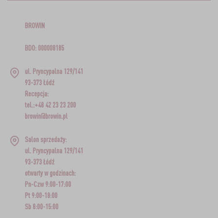
BROWIN
BDO: 000008185
ul. Pryncypalna 129/141
93-373 Łódź
Recepcja:
tel.:+48 42 23 23 200
browin@browin.pl
Salon sprzedaży:
ul. Pryncypalna 129/141
93-373 Łódź
otwarty w godzinach:
Pn-Czw 9:00-17:00
Pt 9:00-18:00
Sb 8:00-15:00