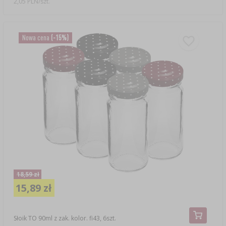
2,05 PLN/szt.
Nowa cena
(-15%)
18,59 zł
15,89 zł
Słoik TO 90ml z zak. kolor. fi43, 6szt.