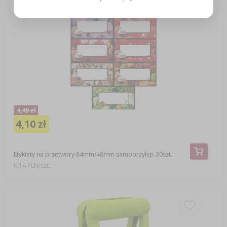
4,49 zł
4,10 zł
Etykiety na przetwory 84mm/46mm samoprzylep 30szt.
0,14 PLN/szt.