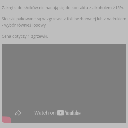
Zakrętki do słoików nie nadają się do kontaktu z alkoholem >15%.
Słoiczki pakowane są w zgrzewki z folii bezbarwnej lub z nadrukiem
- wybór również losowy.
Cena dotyczy 1 zgrzewki.