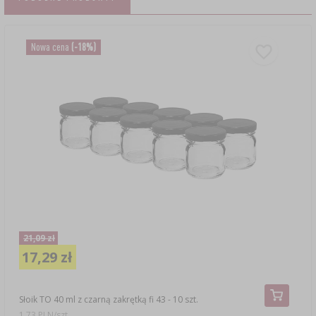
Nowa cena
(-18%)
21,09 zł
17,29 zł
Słoik TO 40 ml z czarną zakrętką fi 43 - 10 szt.
1,73 PLN/szt.