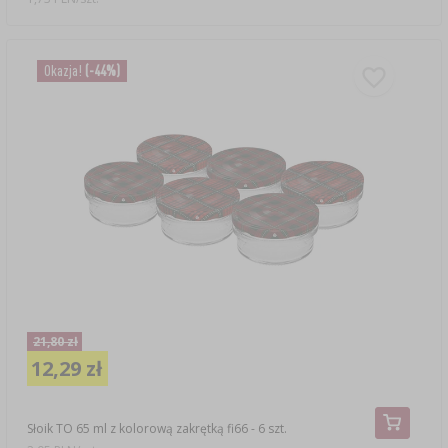
Okazja!
(-44%)
21,80 zł
12,29 zł
Słoik TO 65 ml z kolorową zakrętką fi66 - 6 szt.