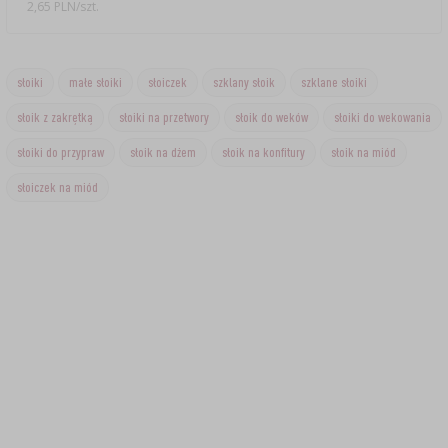
2,65 PLN/szt.
słoiki
małe słoiki
słoiczek
szklany słoik
szklane słoiki
słoik z zakrętką
słoiki na przetwory
słoik do weków
słoiki do wekowania
słoiki do przypraw
słoik na dżem
słoik na konfitury
słoik na miód
słoiczek na miód