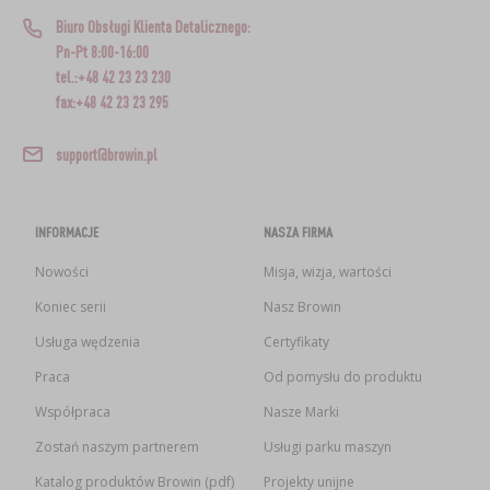
Biuro Obsługi Klienta Detalicznego:
Pn-Pt 8:00-16:00
tel.:+48 42 23 23 230
fax:+48 42 23 23 295
support@browin.pl
INFORMACJE
NASZA FIRMA
Nowości
Misja, wizja, wartości
Koniec serii
Nasz Browin
Usługa wędzenia
Certyfikaty
Praca
Od pomysłu do produktu
Współpraca
Nasze Marki
Zostań naszym partnerem
Usługi parku maszyn
Katalog produktów Browin (pdf)
Projekty unijne