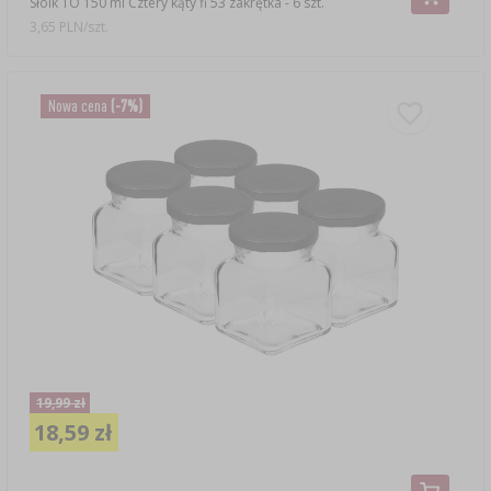
Słoik TO 150 ml Cztery kąty fi 53 zakrętka - 6 szt.
3,65 PLN/szt.
Nowa cena
(-7%)
19,99 zł
18,59 zł