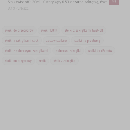
Słoik twist off 120ml - Cztery kąty fi 53 z czarną zakrętką, 6szt
3,10 PLN/szt.
słoiki do przetworów
słoiki 150ml
słoiki z zakrętkami twist-off
słoiki z zakrętkami click
zestaw słoików
słoiki na przetwory
słoiki z kolorowymi zakrętkami
kolorowe zakrętki
słoiki do dżemów
słoiki na przyprawy
słoik
słoik z zakrętką