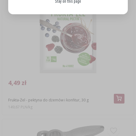
Stay on this page
4,49 zł
Frukta-Żel - pektyna do dżemów i konfitur, 30 g
149,67 PLN/kg