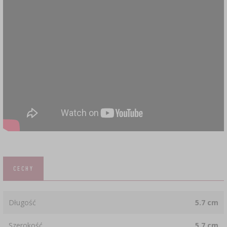
CECHY
Długość
5.7 cm
Szerokość
5.7 cm