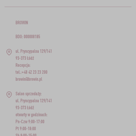
BROWIN
BDO: 000008185
ul. Pryncypalna 129/141
93-373 Łódź
Recepcja:
tel.:+48 42 23 23 200
browin@browin.pl
Salon sprzedaży:
ul. Pryncypalna 129/141
93-373 Łódź
otwarty w godzinach:
Pn-Czw 9:00-17:00
Pt 9:00-18:00
Sb 8:00-15:00