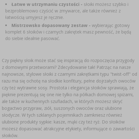
Łatwe w utrzymaniu czystości -
słoiki możesz szybko i
bezproblemowo czyścić w zmywarce, ale także również z
łatwością umyjesz je ręcznie.
Mistrzowsko dopasowany zestaw -
wybierając gotowy
komplet 6 słoików i czarnych zakrętek masz pewność, że będą
do siebie idealnie pasować.
Czy piękny słoik może stać się inspiracją do rozpoczęcia przygody
z domowymi przetworami? Zdecydowanie tak! Patrząc na nasze
najnowsze, stylowe słoiki z czarnymi zakrętkami typu "twist-off" od
razu ma się ochotę na słodkie konfitury, pełne dojrzałych owoców
czy też wytrawne sosy. Prostota i elegancja słoików sprawiają, że
pięknie prezentują się one nie tylko na półkach domowej spiżarni,
ale także w kuchennych szufladach, w których możesz skryć
bogactwo przypraw, ziół, suszonych owoców oraz ulubione
słodycze. W tych szklanych pojemnikach zamkniesz również
ulubione produkty sypkie: kasze, mąki czy też ryż. Do słoików
możesz dopasować atrakcyjne etykiety, informujące o zawartości
słoików.