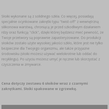
Słoiki wykonane są z solidnego szkła. Co więcej, posiadają
specjalnie ocynkowane zakrętki typu "twist-off" z wewnętrzną
silikonowa warstwą, chroniącą je przed szkodliwym działaniem
rdzy oraz funkcją "click", dzięki której będziesz mieć pewność, że
Twoje przetwory są poprawnie zapasteryzowane. Do produkcji
słoików zostało użyte wysokiej jakości szkło, które jest nie tylko
bezpieczne dla Twojego organizmu, ale także przyjazne
środowisku (słoiki możesz używać wielokrotnie lub oddać do
recyklingu). Po użyciu możesz umyć je ręcznie lub skorzystać z
czyszczenia w zmywarce.
Cena dotyczy zestawu 6 słoików wraz z czarnymi
zakrętkami. Słoiki spakowane w zgrzewkę.