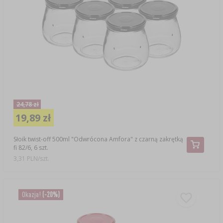
24,78 zł
19,89 zł
Słoik twist-off 500ml "Odwrócona Amfora" z czarną zakrętką
fi 82/6, 6 szt.
3,31 PLN/szt.
Okazja!
(-20%)