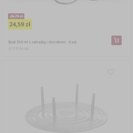
26,79 zł
24,59 zł
Słoik 350 ml z zakrętką i dociskiem - 6 szt.
4,10 PLN/szt.