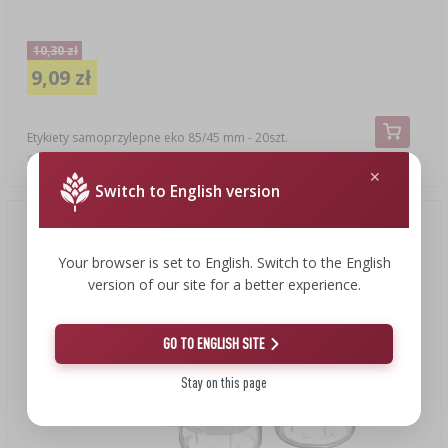
10,30 zł
9,09 zł
Etykiety samoprzylepne eko 85/45 mm - 20szt.
0,45 PLN/szt.
Switch to English version
Nowa cena
(-8%)
Your browser is set to English. Switch to the English
version of our site for a better experience.
GO TO ENGLISH SITE
Stay on this page