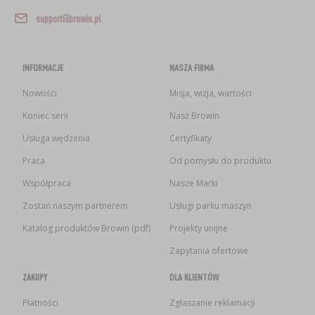
support@browin.pl
INFORMACJE
NASZA FIRMA
Nowości
Misja, wizja, wartości
Koniec serii
Nasz Browin
Usługa wędzenia
Certyfikaty
Praca
Od pomysłu do produktu
Współpraca
Nasze Marki
Zostań naszym partnerem
Usługi parku maszyn
Katalog produktów Browin (pdf)
Projekty unijne
Zapytania ofertowe
ZAKUPY
DLA KLIENTÓW
Płatności
Zgłaszanie reklamacji