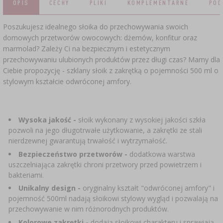
OPIS
CECHY
PLIKI
KOMPLEMENTARNE
POD
SUBSTANCJE DODATKOWE
›
MIERNIKI, WSKAŹNIKI
GADŻETY DOMOWE
›
PEKLE, MARYNATY I ZIOŁA
Poszukujesz idealnego słoika do przechowywania swoich
ETYKIETY
domowych przetworów owocowych: dżemów, konfitur oraz
›
BUTELKI
MOTORYZACJA
KULTURY BAKTERII
marmolad? Zależy Ci na bezpiecznym i estetycznym
przechowywaniu ulubionych produktów przez długi czas? Mamy dla
BADANIA ALKOHOLU
›
Ciebie propozycję - szklany słoik z zakrętką o pojemności 500 ml o
GĄSIORY
LITERATURA WĘDLINIARSTWO
stylowym kształcie odwróconej amfory.
LITERATURA
AROMATY DYMU WĘDZARNICZEGO
REGAŁY
Wysoka jakość -
słoik wykonany z wysokiej jakości szkła
›
pozwoli na jego długotrwałe użytkowanie, a zakrętki ze stali
AROMATYZACJA
nierdzewnej gwarantują trwałość i wytrzymałość.
Bezpieczeństwo przetworów -
dodatkowa warstwa
LITERATURA
uszczelniająca zakrętki chroni przetwory przed powietrzem i
bakteriami.
BADANIA WINA
Unikalny design -
oryginalny kształt "odwróconej amfory" i
pojemność 500ml nadają słoikowi stylowy wygląd i pozwalają na
przechowywanie w nim różnorodnych produktów.
ETYKIETY
Kolorowe zakrętki -
dodają słoikowi charakteru i sprawiają,