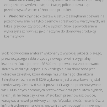
że będzie on wyróżniał się na Twojej półce, pozwalając
przechowywać w nim różnorodne produkty.
Wielofunkcyjność -
zestaw 6 sztuk z zakrętkami pozwala na
przechowywanie nie tylko dżemów i przetworów warzywnych, ale
także grzybów czy produktów sypkich. Słoik z powodzeniem
wykorzystasz również jako naczynie do domowej produkcji
kosmetyków!
Słoik "odwrócona amfora" wykonany z wysokiej jakości, białego,
przezroczystego szkła przyciąga uwagę swoim oryginalnym
kształtem. Duża pojemność 500 ml - pozwala na zastosowanie
słoika w wielu sytuacjach. Do każdego słoika dołączona jest
kolorowa zakrętka, która dodaje mu unikalnego charakteru.
Zakrętka w rozmiarze fi 82/6 wykonana jest z ocynkowanej stali
nierdzewnej. Zestaw 6 sztuk pozwoli Ci więc na przechowywanie
wielu ulubionych domowych przetworów oraz produktów sypkich,
takich jak herbata czy kawa. W słoikach przechowasz owoce,
warzywa, a nawet przetwory z mięs! Wysoka jakość materiałów, z
których wykonane są słoiki, pozwoli Ci wykorzystać je także poza