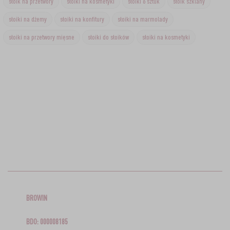
słoik na przetwory
słoiki na kosmetyki
słoiki 6 sztuk
słoik szklany
słoiki na dżemy
słoiki na konfitury
słoiki na marmolady
słoiki na przetwory mięsne
słoiki do słoików
słoiki na kosmetyki
BROWIN
BDO: 000008185