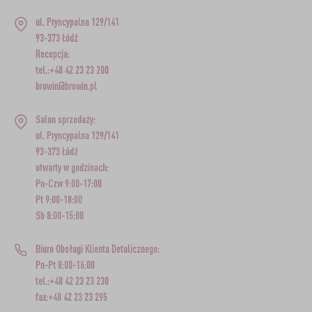
ul. Pryncypalna 129/141
93-373 Łódź
Recepcja:
tel.:+48 42 23 23 200
browin@browin.pl
Salon sprzedaży:
ul. Pryncypalna 129/141
93-373 Łódź
otwarty w godzinach:
Pn-Czw 9:00-17:00
Pt 9:00-18:00
Sb 8:00-15:00
Biuro Obsługi Klienta Detalicznego:
Pn-Pt 8:00-16:00
tel.:+48 42 23 23 230
fax:+48 42 23 23 295