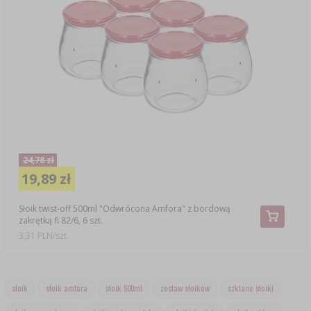
24,78 zł
19,89 zł
Słoik twist-off 500ml "Odwrócona Amfora" z bordową
zakrętką fi 82/6, 6 szt.
3,31 PLN/szt.
słoik
słoik amfora
słoik 500ml
zestaw słoików
szklane słoiki