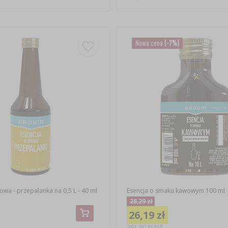
Nowa cena
(-7%)
wa - przepalanka na 0,5 L - 40 ml
Esencja o smaku kawowym 100 ml
28,29 zł
26,19 zł
261,90 PLN/l