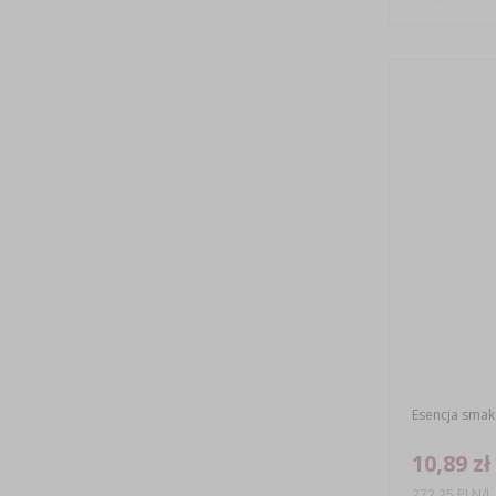
Esencja smako
10,89 zł
272,25 PLN/l