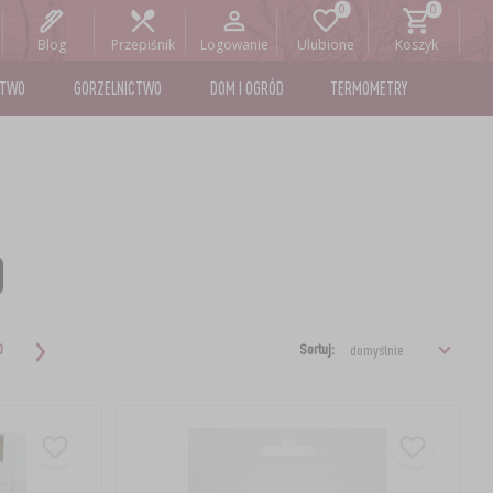
Blog
Przepiśnik
Logowanie
Ulubione
Koszyk
STWO
GORZELNICTWO
DOM I OGRÓD
TERMOMETRY
)
Sortuj:
0