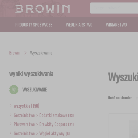
PRODUKTY SPOŻYWCZE
WĘDLINIARSTWO
WINIARSTWO
Browin
Wyszukiwanie
wyniki wyszukiwania
Wyszuki
WYSZUKIWANIE
Ilość na stronie:
wszystkie (150)
Gorzelnictwo
>
Dodatki smakowe
(83)
Piwowarstwo
>
Brewkity Coopers
(21)
Gorzelnictwo
>
Węgiel aktywny
(8)