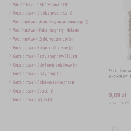
Winiarstwo
>
Drożdże winiarskie
(7)
Gorzelnictwo
>
Drożdże gorzelnicze
(7)
Wędliniarstwo
>
Aromaty dymu wędzarniczego
(5)
Wędliniarstwo
>
Pekle, marynaty i zioła
(5)
Wędliniarstwo
>
Zrębki wędzarnicze
(5)
Gorzelnictwo
>
Kolumny filtracyjne
(2)
Gorzelnictwo
>
Destylatory hawkSTILL
(2)
Gorzelnictwo
>
Substancje dodatkowe
(1)
Płatki dębow
Gorzelnictwo
>
Destylatory
(1)
alkoholi (whis
Gorzelnictwo
>
Dodatkowe akcesoria
(1)
Gorzelnictwo
>
Butelki
(1)
9,09 zł
Gorzelnictwo
>
Vypito
(1)
9,09 PLN/szt.