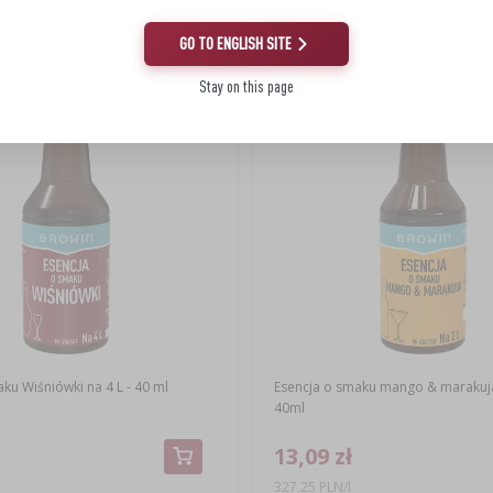
GO TO ENGLISH SITE
Stay on this page
ku Wiśniówki na 4 L - 40 ml
Esencja o smaku mango & marakuja 
40ml
13,09 zł
327,25 PLN/l