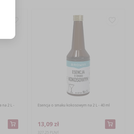
na 2 L -
Esencja o smaku kokosowym na 2 L - 40 ml
13,09 zł
327,25 PLN/l