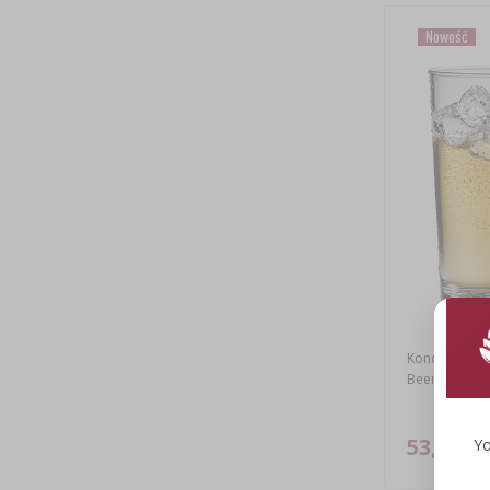
Nowość
Koncentrat C
Beer, 0,5kg
53,98 zł
Yo