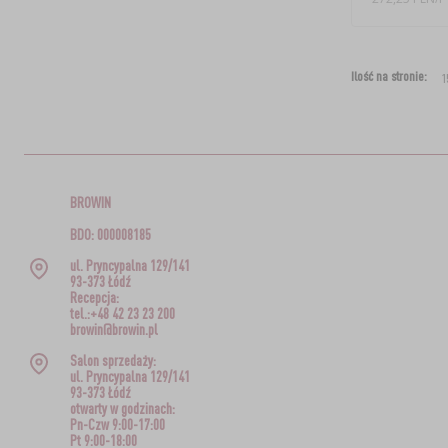
Ilość na stronie:
BROWIN
BDO: 000008185
ul. Pryncypalna 129/141
93-373 Łódź
Recepcja:
tel.:+48 42 23 23 200
browin@browin.pl
Salon sprzedaży:
ul. Pryncypalna 129/141
93-373 Łódź
otwarty w godzinach:
Pn-Czw 9:00-17:00
Pt 9:00-18:00