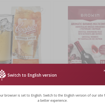
Switch to English version
oopers do wyrobu piwa Ginger
Aromatic Bayanus Multicomplex ze
startowy do wina, 40 g
5,99 zł
ur browser is set to English. Switch to the English version of our site 
149,75 PLN/kg
a better experience.