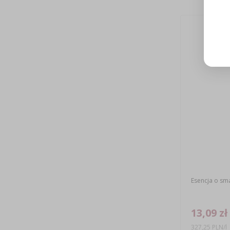
Esencja o sma
13,09 zł
327,25 PLN/l