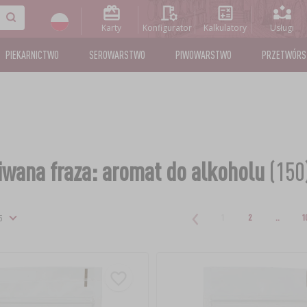
Karty
Konfigurator
Kalkulatory
Usługi
PIEKARNICTWO
SEROWARSTWO
PIWOWARSTWO
PRZETWÓR
wana fraza: aromat do alkoholu
(150
1
2
..
1