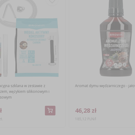
acyjna szklana w zestawie z
Aromat dymu wędzarniczego - jało
zem, wężykiem silikonowym i
osowym
ł
46,28 zł
t.
185,12 PLN/l