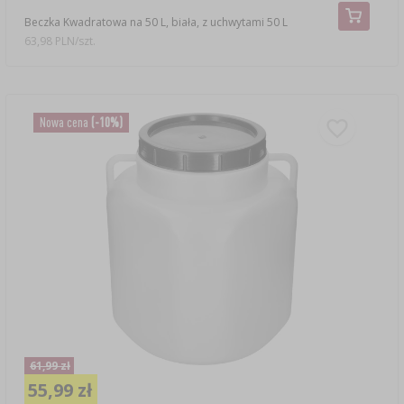
Beczka Kwadratowa na 50 L, biała, z uchwytami 50 L
63,98 PLN/szt.
Nowa cena
(-10%)
61,99 zł
55,99 zł