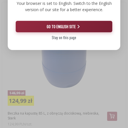
Your browser is set to English. Switch to the English
version of our site for a better experience.
Nowa cena
(-15%)
GO TO ENGLISH SITE
Stay on this page
146,99 zł
124,99 zł
Beczka na kapustę 85 L, z obręczą dociskową, niebieska,
Sterk
124,99 PLN/szt.