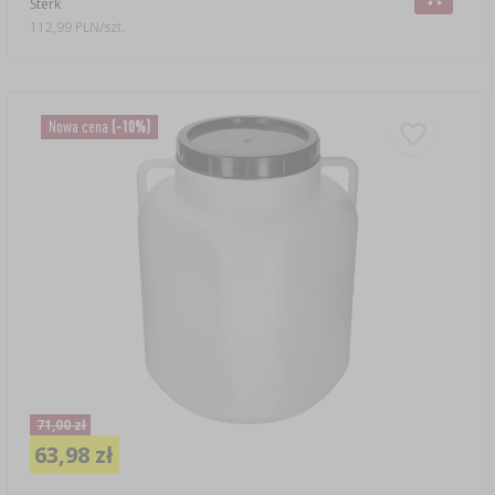
Sterk
112,99 PLN/szt.
Nowa cena
(-10%)
71,00 zł
63,98 zł