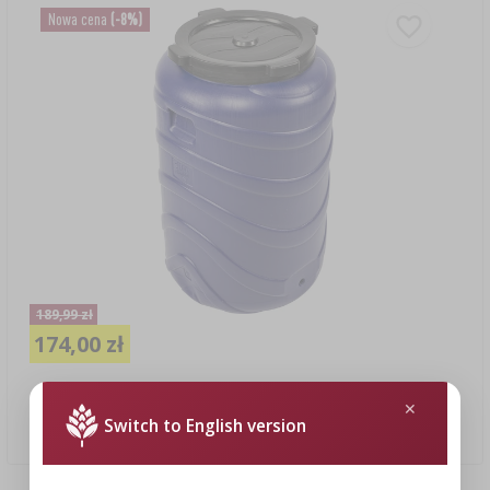
Nowa cena
(-8%)
189,99 zł
174,00 zł
Beczka na kiszonki 130 L niebieska
Switch to English version
174,00 PLN/szt.