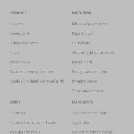
INFORMACJE
NASZA FIRMA
Nowości
Misja, wizja, wartości
Koniec serii
Nasz Browin
Usługa wędzenia
Certyfikaty
Praca
Od pomysłu do produktu
Współpraca
Nasze Marki
Zostań naszym partnerem
Usługi parku maszyn
Katalog produktów Browin (pdf)
Projekty unijne
Zapytania ofertowe
ZAKUPY
DLA KLIENTÓW
Płatności
Zgłaszanie reklamacji
Płatności odroczone Twisto
Zgłoś błąd
Wysyłka i dostawa
Odbiór zużytego sprzętu