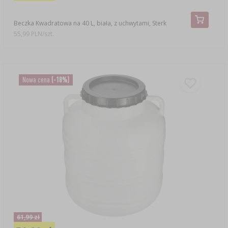
Beczka Kwadratowa na 40 L, biała, z uchwytami, Sterk
55,99 PLN/szt.
Nowa cena
(-18%)
61,99 zł