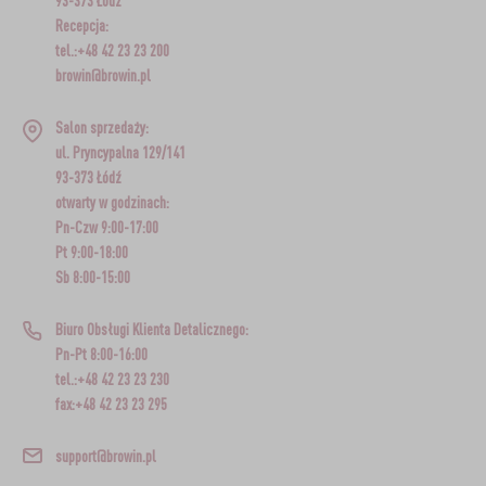
93-373 Łódź
Recepcja:
tel.:+48 42 23 23 200
browin@browin.pl
Salon sprzedaży:
ul. Pryncypalna 129/141
93-373 Łódź
otwarty w godzinach:
Pn-Czw 9:00-17:00
Pt 9:00-18:00
Sb 8:00-15:00
Biuro Obsługi Klienta Detalicznego:
Pn-Pt 8:00-16:00
tel.:+48 42 23 23 230
fax:+48 42 23 23 295
support@browin.pl