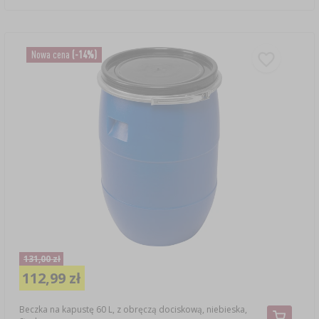
Nowa cena
(-14%)
131,00 zł
112,99 zł
Beczka na kapustę 60 L, z obręczą dociskową, niebieska,