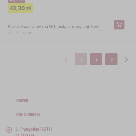
43,30 zł
Beczka Kwadratowa na 30 L, biała, z uchwytami, Sterk
43,30 PLN/szt.
1
2
3
BROWIN
BDO: 000008185
ul. Pryncypalna 129/141