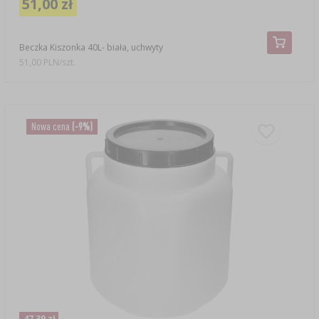
51,00 zł
Beczka Kiszonka 40L- biała, uchwyty
51,00 PLN/szt.
Nowa cena
(-9%)
47,39 zł