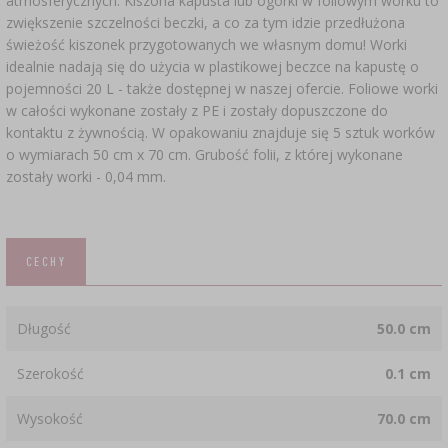
atmosferycznych. Kiszona kapusta lub ogórki w foliowym worku to
zwiększenie szczelności beczki, a co za tym idzie przedłużona
świeżość kiszonek przygotowanych we własnym domu! Worki
idealnie nadają się do użycia w plastikowej beczce na kapustę o
pojemności 20 L - także dostępnej w naszej ofercie. Foliowe worki
w całości wykonane zostały z PE i zostały dopuszczone do
kontaktu z żywnością. W opakowaniu znajduje się 5 sztuk worków
o wymiarach 50 cm x 70 cm. Grubość folii, z której wykonane
zostały worki - 0,04 mm.
CECHY
Długość
50.0 cm
Szerokość
0.1 cm
Wysokość
70.0 cm