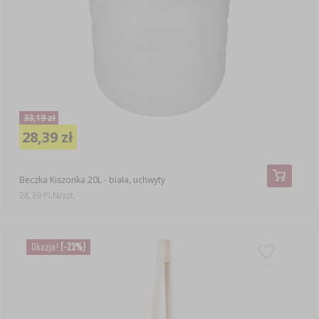
33,19 zł
28,39 zł
Beczka Kiszonka 20L - biała, uchwyty
28,39 PLN/szt.
Okazja!
(-23%)