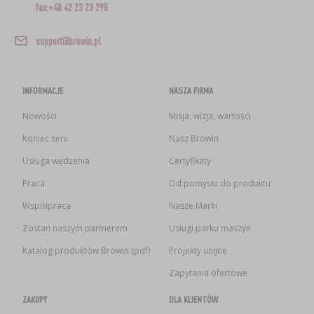
fax:+48 42 23 23 295
support@browin.pl
INFORMACJE
NASZA FIRMA
Nowości
Misja, wizja, wartości
Koniec serii
Nasz Browin
Usługa wędzenia
Certyfikaty
Praca
Od pomysłu do produktu
Współpraca
Nasze Marki
Zostań naszym partnerem
Usługi parku maszyn
Katalog produktów Browin (pdf)
Projekty unijne
Zapytania ofertowe
ZAKUPY
DLA KLIENTÓW