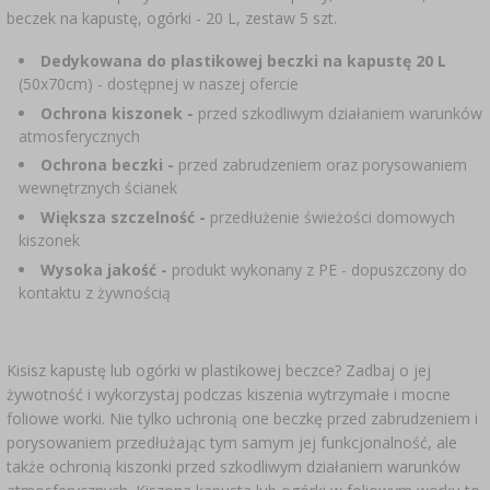
SUBSTANCJE DODATKOWE
›
MIERNIKI, WSKAŹNIKI
GADŻETY DOMOWE
beczek na kapustę, ogórki - 20 L, zestaw 5 szt.
›
PEKLE, MARYNATY I ZIOŁA
​Dedykowana do plastikowej beczki na kapustę 20 L
ETYKIETY
MOTORYZACJA
›
BUTELKI
(50x70cm) - dostępnej w naszej ofercie
KULTURY BAKTERII
Ochrona kiszonek -
przed szkodliwym działaniem warunków
BADANIA ALKOHOLU
atmosferycznych
›
GĄSIORY
LITERATURA WĘDLINIARSTWO
Ochrona beczki -
przed zabrudzeniem oraz porysowaniem
LITERATURA
wewnętrznych ścianek
AROMATY DYMU WĘDZARNICZEGO
REGAŁY
Większa szczelność -
przedłużenie świeżości domowych
kiszonek
Wysoka jakość -
produkt wykonany z PE - dopuszczony do
›
AROMATYZACJA
kontaktu z żywnością
LITERATURA
Kisisz kapustę lub ogórki w plastikowej beczce? Zadbaj o jej
żywotność i wykorzystaj podczas kiszenia wytrzymałe i mocne
BADANIA WINA
foliowe worki. Nie tylko uchronią one beczkę przed zabrudzeniem i
porysowaniem przedłużając tym samym jej funkcjonalność, ale
ETYKIETY
także ochronią kiszonki przed szkodliwym działaniem warunków