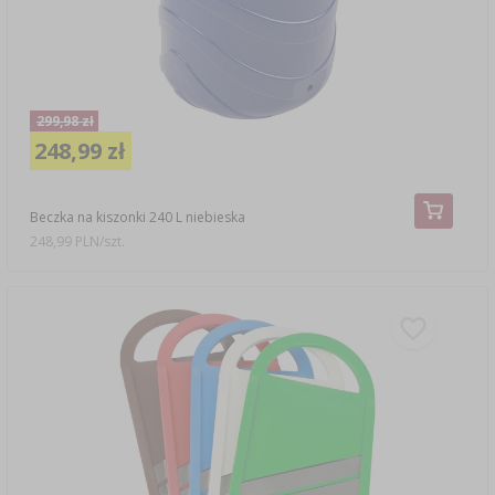
299,98 zł
248,99 zł
Beczka na kiszonki 240 L niebieska
248,99 PLN/szt.