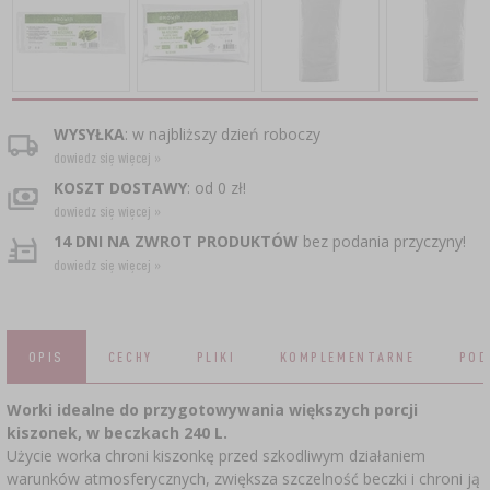
CZUJNIKI BEZPRZEWODOWE
›
BECZKI I WORKI
SUBSTANCJE ŻELUJĄCE DŻEMY
GARNKI I FORMY RZYMSKIE
ZACISKARKI
DOMKI I KARMNIKI
RURKI FERMENTACYJNE
DROŻDŻE WINIARSKIE
DODATKI AROMATYZUJĄCE I PRZYPRAWY
ZESTAWY SERWOWARSKIE
MASZYNKI DO MIELENIA
KAMIONKA
›
›
GĄSIORY
WĘDZARNIE I HAKI
AKCESORIA PIWOWARSKIE
LITERATURA
›
ŚRODKI DODATKOWE
DEKORACJE CUKIERNICZE I PRODUKTY DO
SOKOWNIKI
›
WYSYŁKA
: w najbliższy dzień roboczy
PAKOWANIE PRÓŻNIOWE
›
GRILLOWANIE
›
BUTELKI
PIECZENIA
dowiedz się więcej »
KAPSLE
WĘDZENIE I GRILLOWANIE
PRASY
KOSZT DOSTAWY
: od 0 zł!
BUTELKI
NACZYNIA ŻELIWNE
›
AKCESORIA DO PEKLOWANIA
ZAKRĘTKI
dowiedz się więcej »
KAPSLOWNICE
KULTURY BAKTERII
14 DNI NA ZWROT PRODUKTÓW
bez podania przyczyny!
ROZDRABNIARKI
SZYBKOWARY
PALENISKA
dowiedz się więcej »
BECZKI I KARAFKI
›
APLIKATORY, ZACISKARKI
BUTELKI
JOGURTOWNICE
›
FILTROWANIE
SUSZARKI DO ŻYWNOŚCI
›
PAKOWANIE PRÓŻNIOWE
VYPITO
›
NICI, SZNURKI, SIATKI
BADANIA PIWA
PRZYPRAWY
OPIS
CECHY
PLIKI
KOMPLEMENTARNE
POD
LEJKI
›
KORKOWANIE
DROŻDŻE GORZELNICZE
›
PRZECHOWYWANIE
OSŁONKI
Worki idealne do przygotowywania większych porcji
ETYKIETY
kiszonek, w beczkach 240 L.
›
AKCESORIA WINIARSKIE
WĘGIEL AKTYWNY
Użycie worka chroni kiszonkę przed szkodliwym działaniem
›
MŁYNKI I MOŹDZIERZE
JELITA
warunków atmosferycznych, zwiększa szczelność beczki i chroni ją