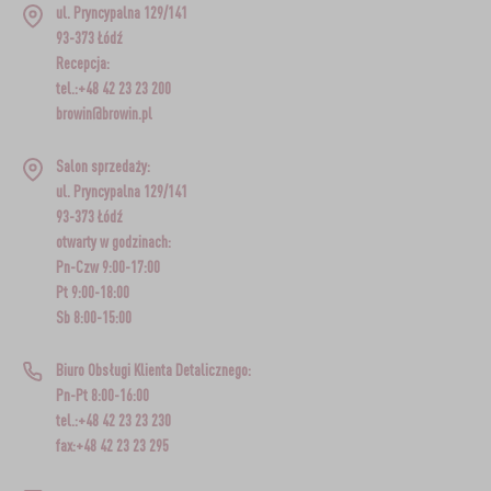
ul. Pryncypalna 129/141
93-373 Łódź
Recepcja:
tel.:+48 42 23 23 200
browin@browin.pl
Salon sprzedaży:
ul. Pryncypalna 129/141
93-373 Łódź
otwarty w godzinach:
Pn-Czw 9:00-17:00
Pt 9:00-18:00
Sb 8:00-15:00
Biuro Obsługi Klienta Detalicznego:
Pn-Pt 8:00-16:00
tel.:+48 42 23 23 230
fax:+48 42 23 23 295