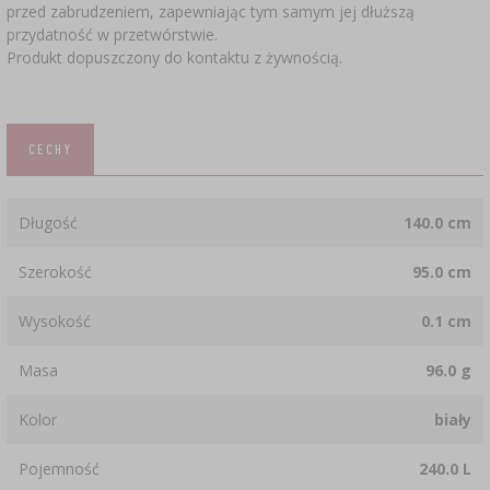
przed zabrudzeniem, zapewniając tym samym jej dłuższą
SUBSTANCJE DODATKOWE
›
MIERNIKI, WSKAŹNIKI
przydatność w przetwórstwie.
GADŻETY DOMOWE
›
PEKLE, MARYNATY I ZIOŁA
Produkt dopuszczony do kontaktu z żywnością.
ETYKIETY
›
BUTELKI
MOTORYZACJA
KULTURY BAKTERII
BADANIA ALKOHOLU
CECHY
›
GĄSIORY
LITERATURA WĘDLINIARSTWO
LITERATURA
AROMATY DYMU WĘDZARNICZEGO
REGAŁY
Długość
140.0 cm
Szerokość
95.0 cm
›
AROMATYZACJA
Wysokość
0.1 cm
LITERATURA
Masa
96.0 g
BADANIA WINA
Kolor
biały
Pojemność
240.0 L
ETYKIETY