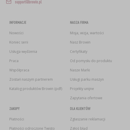
support@browin.pl
INFORMACJE
NASZA FIRMA
Nowości
Misja, wizja, wartości
Koniec serii
Nasz Browin
Usługa wędzenia
Certyfikaty
Praca
Od pomysłu do produktu
Współpraca
Nasze Marki
Zostań naszym partnerem
Usługi parku maszyn
Katalog produktów Browin (pdf)
Projekty unijne
Zapytania ofertowe
ZAKUPY
DLA KLIENTÓW
Płatności
Zgłaszanie reklamacji
Płatności odroczone Twisto
Zgłoś błąd