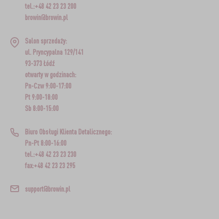
tel.:+48 42 23 23 200
browin@browin.pl
Salon sprzedaży:
ul. Pryncypalna 129/141
93-373 Łódź
otwarty w godzinach:
Pn-Czw 9:00-17:00
Pt 9:00-18:00
Sb 8:00-15:00
Biuro Obsługi Klienta Detalicznego:
Pn-Pt 8:00-16:00
tel.:+48 42 23 23 230
fax:+48 42 23 23 295
support@browin.pl