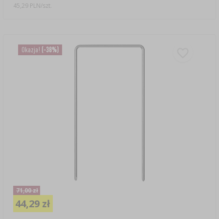
45,29 PLN/szt.
Okazja!
(-38%)
71,00 zł
44,29 zł