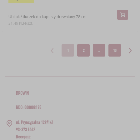
Ubijak / tłuczek do kapusty drewniany 78 cm
31,49 PLN/szt.
1
2
..
10
BROWIN
BDO: 000008185
ul. Pryncypalna 129/141
93-373 Łódź
Recepcja: