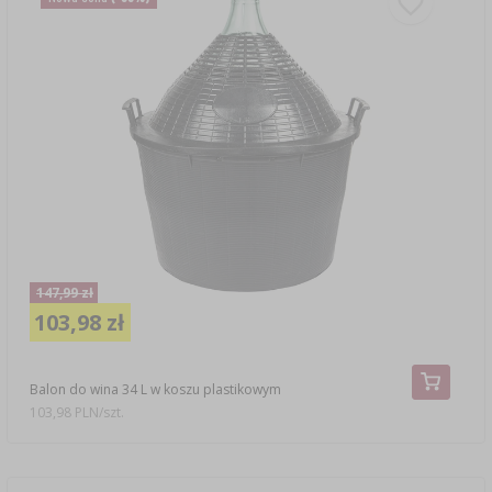
147,99 zł
103,98 zł
Balon do wina 34 L w koszu plastikowym
103,98 PLN/szt.