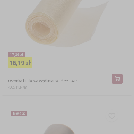
17,39 zł
16,19 zł
Osłonka białkowa wędliniarska fi 55 - 4 m
4,05 PLN/m
Nowość