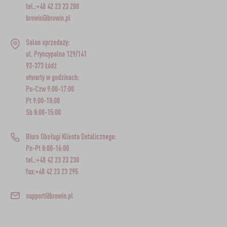
tel.:+48 42 23 23 200
browin@browin.pl
Salon sprzedaży:
ul. Pryncypalna 129/141
93-373 Łódź
otwarty w godzinach:
Pn-Czw 9:00-17:00
Pt 9:00-18:00
Sb 8:00-15:00
Biuro Obsługi Klienta Detalicznego:
Pn-Pt 8:00-16:00
tel.:+48 42 23 23 230
fax:+48 42 23 23 295
support@browin.pl