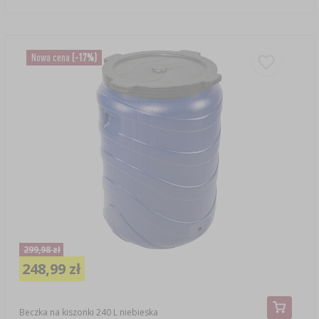
Nowa cena
(-17%)
299,98 zł
248,99 zł
Beczka na kiszonki 240 L niebieska