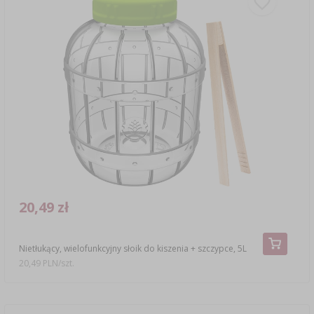
20,49 zł
Nietłukący, wielofunkcyjny słoik do kiszenia + szczypce, 5L
20,49 PLN/szt.