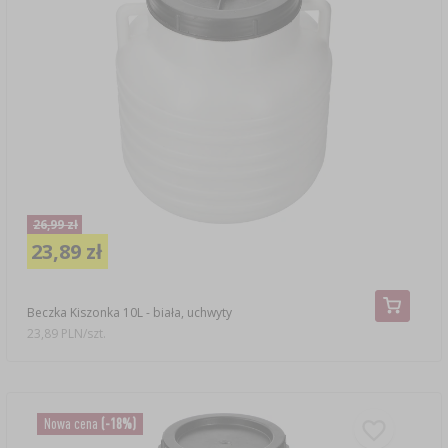
26,99 zł
23,89 zł
Beczka Kiszonka 10L - biała, uchwyty
23,89 PLN/szt.
Nowa cena
(-18%)