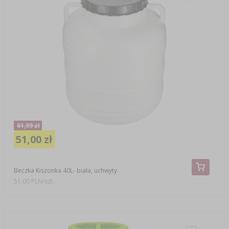
61,99 zł
51,00 zł
Beczka Kiszonka 40L- biała, uchwyty
51,00 PLN/szt.