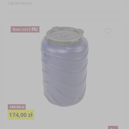
248,99 PLN/szt.
Nowa cena
(-8%)
189,99 zł
174,00 zł