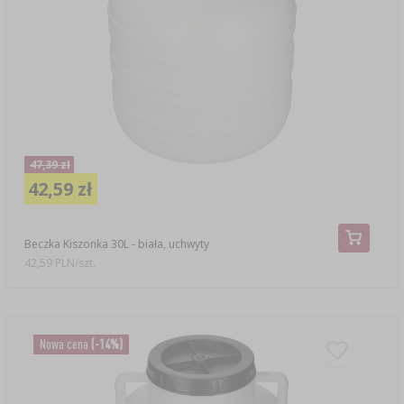
47,39 zł
42,59 zł
Beczka Kiszonka 30L - biała, uchwyty
42,59 PLN/szt.
Nowa cena
(-14%)