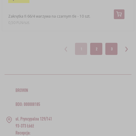
Zakrętka fi 66/4 warzywa na czarnym tle - 10 szt.
0,50 PLN/szt.
1
2
3
BROWIN
BDO: 000008185
ul. Pryncypalna 129/141
93-373 Łódź
Recepcja: