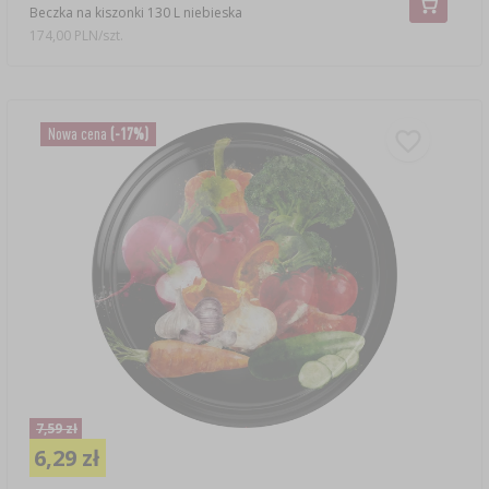
Beczka na kiszonki 130 L niebieska
174,00 PLN/szt.
Nowa cena
(-17%)
7,59 zł
6,29 zł