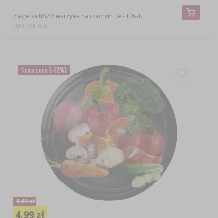
Zakrętka fi82/6 warzywa na czarnym tle - 10szt.
0,63 PLN/szt.
Nowa cena
(-12%)
5,69 zł
4,99 zł