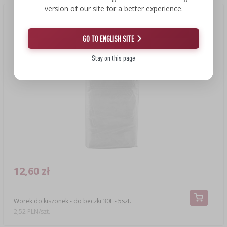
version of our site for a better experience.
GO TO ENGLISH SITE
Stay on this page
12,60 zł
Worek do kiszonek - do beczki 30L - 5szt.
2,52 PLN/szt.