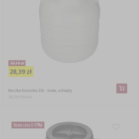
33,19 zł
28,39 zł
Beczka Kiszonka 20L - biała, uchwyty
28,39 PLN/szt.
Nowa cena
(-11%)