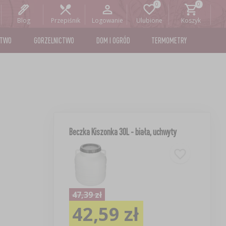
Blog
Przepiśnik
Logowanie
Ulubione
Koszyk
STWO
GORZELNICTWO
DOM I OGRÓD
TERMOMETRY
Beczka Kiszonka 30L - biała, uchwyty
47,39 zł
42,59 zł