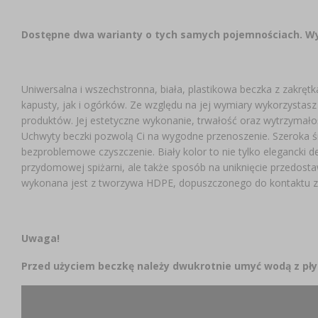
Dostępne dwa warianty o tych samych pojemnościach. Wy
Uniwersalna i wszechstronna, biała, plastikowa beczka z zakrę
kapusty, jak i ogórków. Ze względu na jej wymiary wykorzystas
produktów. Jej estetyczne wykonanie, trwałość oraz wytrzymałość 
Uchwyty beczki pozwolą Ci na wygodne przenoszenie. Szeroka śr
bezproblemowe czyszczenie. Biały kolor to nie tylko elegancki d
przydomowej spiżarni, ale także sposób na uniknięcie przedost
wykonana jest z tworzywa HDPE, dopuszczonego do kontaktu z
Uwaga!
Przed użyciem beczkę należy dwukrotnie umyć wodą z pł