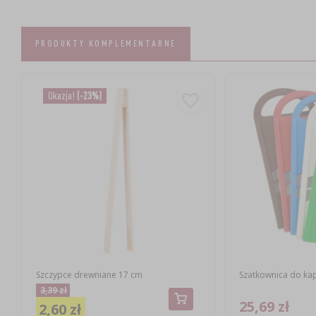
PRODUKTY KOMPLEMENTARNE
Okazja!
(-23%)
Szczypce drewniane 17 cm
Szatkownica do kap
3,39 zł
25,69 zł
2,60 zł