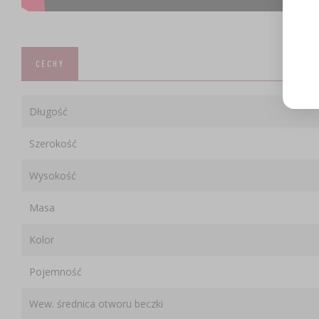
CECHY
Długość
Szerokość
Wysokość
Masa
Kolor
Pojemność
Wew. średnica otworu beczki