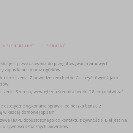
KOMPLEMENTARNE
PODOBNE
krętką jest przystosowana do przygotowywania zimowych
dny zapas kapusty oraz ogórków.
ylko do kiszenia. Z powodzeniem będzie Ci służyć również jako
któw.
zenie. Szeroka, wewnętrzna średnica beczki (18 cm) ułatwi zaś
kże estetyczne wykonanie sprawia, że beczka będzie z
ię w każdej domowej spiżarni.
rzywa HDPE dopuszczonego do kontaktu z żywnością. Biel jest nie
a do żywności sztucznych barwników.