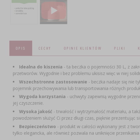
OPIS
CECHY
OPINIE KLIENTÓW
PLIKI
Idealna do kiszenia
- ta beczka o pojemności 30 L, z za
przetworów. Wygodnie i bez problemu ukisisz więc w niej soli
Wszechstronne zastosowanie
- beczka nadaje się nie t
pojemnik przechowywania lub transportowania różnych produ
Wygoda korzystania
- uchwyty zapewnią wygodne przenos
jej czyszczenie.
Wysoka jakość
- trwałość i wytrzymałość materiału, a ta
powodzeniem służyć Ci przez długi czas, pięknie prezentując s
Bezpieczeństwo
- produkt w całości wykonany jest z two
tylko elegancka, ale również pozwala na uniknięcie przenikani