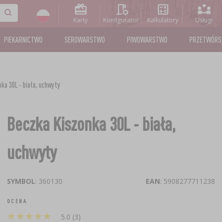
Karty
Konfigurator
Kalkulatory
Usługi
PIEKARNICTWO
SEROWARSTWO
PIWOWARSTWO
PRZETWÓR
ka 30L - biała, uchwyty
Beczka Kiszonka 30L - biała,
uchwyty
SYMBOL
: 360130
EAN
: 5908277711238
OCENA
★
★
★
★
★
★
★
★
★
★
5.0 (3)