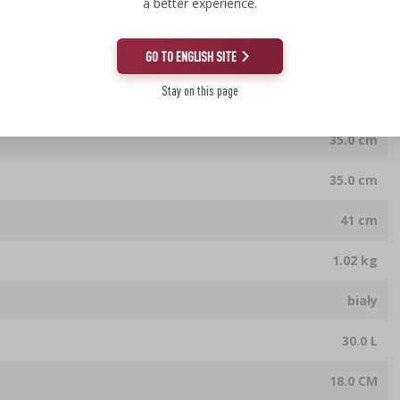
a better experience.
GO TO ENGLISH SITE
Stay on this page
35.0 cm
35.0 cm
41 cm
1.02 kg
biały
30.0 L
18.0 CM