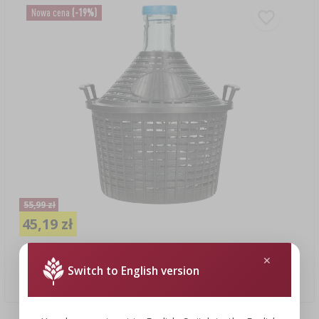
Nowa cena
(-19%)
55,99 zł
45,19 zł
Balon do wina 5 L w koszu plastikowym
Switch to English version
45,19 PLN/szt.