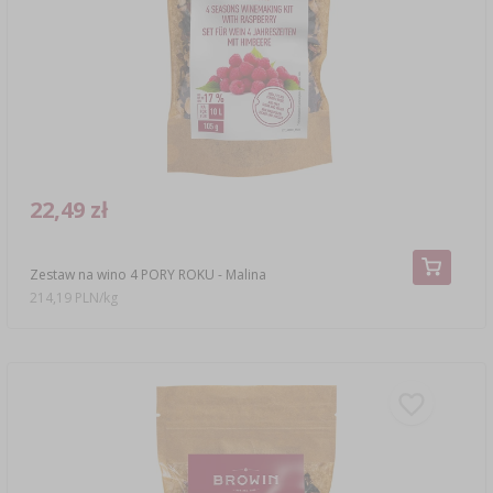
SUBSTANCJE DODATKOWE
›
MIERNIKI, WSKAŹNIKI
GADŻETY DOMOWE
›
PEKLE, MARYNATY I ZIOŁA
ETYKIETY
›
BUTELKI
MOTORYZACJA
KULTURY BAKTERII
BADANIA ALKOHOLU
›
GĄSIORY
LITERATURA WĘDLINIARSTWO
LITERATURA
22,49 zł
AROMATY DYMU WĘDZARNICZEGO
REGAŁY
Zestaw na wino 4 PORY ROKU - Malina
›
AROMATYZACJA
214,19 PLN/kg
LITERATURA
BADANIA WINA
ETYKIETY