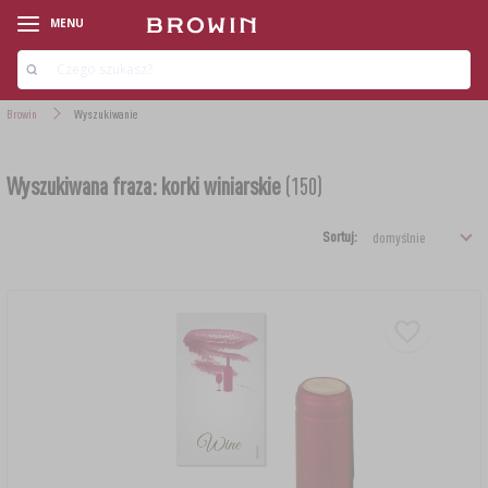
MENU
Browin
Wyszukiwanie
Wyszukiwana fraza: korki winiarskie
(150)
Sortuj:
‹
‹
‹
‹
‹
‹
‹
‹
‹
‹
LINIE PRODUKTOWE
LINIE PRODUKTOWE
LINIE PRODUKTOWE
LINIE PRODUKTOWE
LINIE PRODUKTOWE
LINIE PRODUKTOWE
LINIE PRODUKTOWE
LINIE PRODUKTOWE
LINIE PRODUKTOWE
LINIE PRODUKTOWE
AROMATY DYMU WĘDZARNICZEGO
ZESTAWY STARTOWE
ZESTAWY WINIARSKIE
DROŻDŻE PIEKARSKIE
ZESTAWY SEROWARSKIE
ZESTAWY (MIKROBROWAR)
DRYLOWNICE
KIEŁKOWANIE