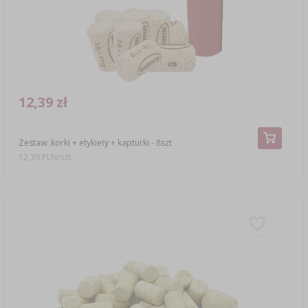
›
›
DESTYLATORY HAWKSTILL
TEMPERATURA OTOCZENIA
ZAKWASY
PODPUSZCZKI
CHMIELE
NAWADNIANIE
›
›
›
›
JELITA I OSŁONKI
SZYNKOWARY I WORKI
BALONY DO WINA
ŚRODKI DODATKOWE
›
›
DESTYLATORY
KUCHENNE
GARNKI I FORMY RZYMSKIE
SUBSTANCJE POMOCNICZE
NIENACHMIELONE EKSTRAKTY
PODŁOŻA
KULTURY BAKTERII SEROWARSKIE
KOSZE DO BALONÓW
›
›
WĘDZARNIE I HAKI
SŁOIKI
KOLUMNY FILTRACYJNE
LODÓWKOWE
12,39 zł
KAMIENIE DO PIZZY
KULTURY BAKTERII
BREWKITY COOPERS
MIERNIKI GLEBOWE
KULTURY BAKTERII WĘDLINIARSKIE
KORKI I KAPTURKI DO BALONÓW
ZRĘBKI WĘDZARNICZE
ZAKRĘTKI DO SŁOIKÓW
POJEMNIKI FERMENTACYJNE
KĄPIELOWE
Zestaw: korki + etykiety + kapturki - 8szt
PUCHARKI DO DESERÓW
CHUSTY SEROWARSKIE
SPECJAŁY ŁÓDZKIE
›
MOCOWANIE ROŚLIN
POJEMNIKI FERMENTACYJNE
›
NAPOJE I AKCESORIA
12,39 PLN/szt.
PALENISKA
AKCESORIA DO PRZETWORÓW
RURKI FERMENTACYJNE
SPECJALISTYCZNE
FORMY DO SERA
DODATKI DO PIWA
SŁOIKI DO FERMENTACJI
›
ODSTRASZACZE
KOCIOŁKI I NACZYNIA ŻELIWNE
MASZYNKI DO POMIDORÓW
MIERNIKI, WSKAŹNIKI
ZOOLOGICZNE
›
PEKLE, MARYNATY, PRZYPRAWY I ZIOŁA
DODATKOWE AKCESORIA
DROŻDŻE PIWOWARSKIE
RURKI FERMENTACYJNE
GRILLOWANIE
SZATKOWNICE DO KAPUSTY
DODATKOWE AKCESORIA
ELEKTRONICZNE
›
SZKLARNIE I TUNELE
PODPUSZCZKI SEROWARSKIE
PRASY
AREOMETRY
VYPITO
UBIJAKI DO KAPUSTY
RETRO
›
›
NADZIEWARKI
DODATKI SMAKOWE
SUBSTANCJE POMOCNICZE W SEROWARSTWIE
AKCESORIA I NARZĘDZIA OGRODNICZE
POJEMNIKI FERMENTACYJNE
›
PAKOWANIE PRÓŻNIOWE
POŻYWKI