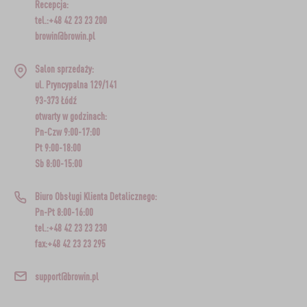
Recepcja:
tel.:+48 42 23 23 200
browin@browin.pl
Salon sprzedaży:
ul. Pryncypalna 129/141
93-373 Łódź
otwarty w godzinach:
Pn-Czw 9:00-17:00
Pt 9:00-18:00
Sb 8:00-15:00
Biuro Obsługi Klienta Detalicznego:
Pn-Pt 8:00-16:00
tel.:+48 42 23 23 230
fax:+48 42 23 23 295
support@browin.pl