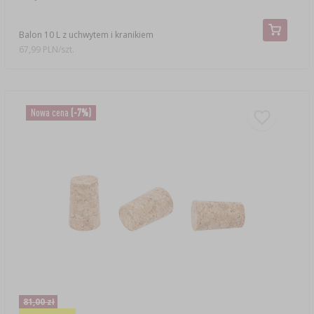
Balon 10 L z uchwytem i kranikiem
67,99 PLN/szt.
Nowa cena
(-7%)
81,00 zł