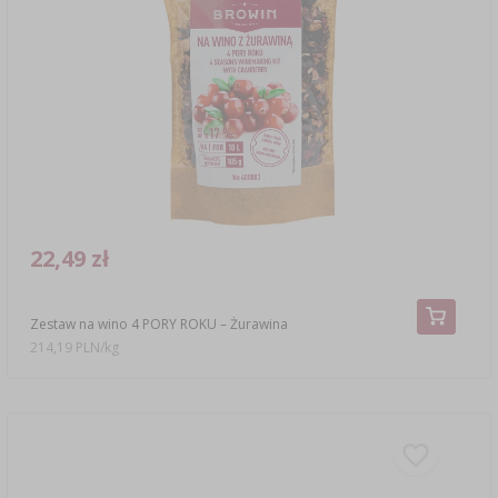
22,49 zł
Zestaw na wino 4 PORY ROKU – Żurawina
214,19 PLN/kg