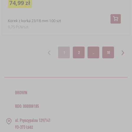
74,99 zł
Korek z korka 23/18 mm 100 szt
0,75 PLN/szt.
1
2
..
10
BROWIN
BDO: 000008185
ul. Pryncypalna 129/141
93-373 Łódź