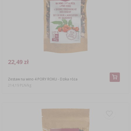
22,49 zł
Zestaw na wino 4 PORY ROKU - Dzika róża
214,19 PLN/kg