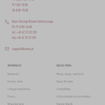
Pt 9:00-18:00
Sb 8:00-15:00
Biuro Obsługi Klienta Detalicznego:
Pn-Pt 8:00-16:00
tel.:+48 42 23 23 230
fax:+48 42 23 23 295
support@browin.pl
INFORMACJE
NASZA FIRMA
Nowości
Misja, wizja, wartości
Koniec serii
Nasz Browin
Usługa wędzenia
Certyfikaty
Praca
Od pomysłu do produktu
Współpraca
Nasze Marki