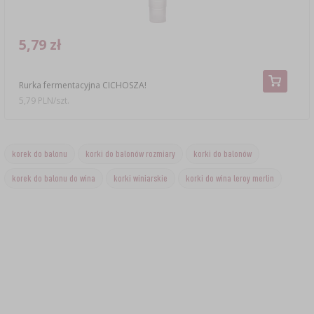
5,79 zł
Rurka fermentacyjna CICHOSZA!
5,79 PLN/szt.
korek do balonu
korki do balonów rozmiary
korki do balonów
korek do balonu do wina
korki winiarskie
korki do wina leroy merlin