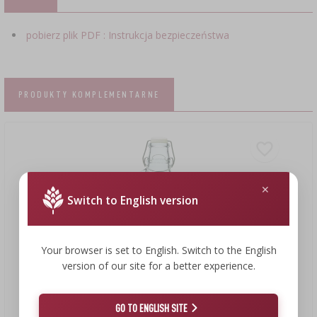
pobierz plik PDF : Instrukcja bezpieczeństwa
PRODUKTY KOMPLEMENTARNE
Switch to English version
Your browser is set to English. Switch to the English
version of our site for a better experience.
GO TO ENGLISH SITE