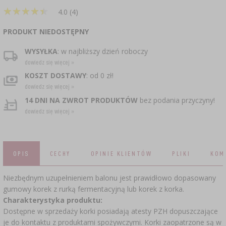
CZUJNIKI BEZPRZEWODOWE
›
BECZKI I WORKI
SUBSTANCJE ŻELUJĄCE DŻEMY
GARNKI I FORMY RZYMSKIE
ZACISKARKI
DOMKI I KARMNIKI
★
★
★
★
★
★
★
★
★
★
4.0 (4)
RURKI FERMENTACYJNE
DROŻDŻE WINIARSKIE
DODATKI AROMATYZUJĄCE I PRZYPRAWY
PRODUKT NIEDOSTĘPNY
ZESTAWY SERWOWARSKIE
MASZYNKI DO MIELENIA
KAMIONKA
›
›
GĄSIORY
WĘDZARNIE I HAKI
AKCESORIA PIWOWARSKIE
WYSYŁKA
: w najbliższy dzień roboczy
LITERATURA
›
ŚRODKI DODATKOWE
DEKORACJE CUKIERNICZE I PRODUKTY DO
SOKOWNIKI
›
PAKOWANIE PRÓŻNIOWE
dowiedz się więcej »
›
GRILLOWANIE
›
BUTELKI
PIECZENIA
KOSZT DOSTAWY
: od 0 zł!
KAPSLE
WĘDZENIE I GRILLOWANIE
PRASY
dowiedz się więcej »
BUTELKI
NACZYNIA ŻELIWNE
›
AKCESORIA DO PEKLOWANIA
ZAKRĘTKI
14 DNI NA ZWROT PRODUKTÓW
bez podania przyczyny!
KAPSLOWNICE
KULTURY BAKTERII
ROZDRABNIARKI
dowiedz się więcej »
SZYBKOWARY
PALENISKA
BECZKI I KARAFKI
›
APLIKATORY, ZACISKARKI
BUTELKI
JOGURTOWNICE
›
FILTROWANIE
SUSZARKI DO ŻYWNOŚCI
›
PAKOWANIE PRÓŻNIOWE
VYPITO
OPIS
CECHY
OPINIE KLIENTÓW
PLIKI
KOM
›
NICI, SZNURKI, SIATKI
BADANIA PIWA
PRZYPRAWY
LEJKI
›
KORKOWANIE
Niezbędnym uzupełnieniem balonu jest prawidłowo dopasowany
DROŻDŻE GORZELNICZE
›
PRZECHOWYWANIE
OSŁONKI
gumowy korek z rurką fermentacyjną lub korek z korka. ​
ETYKIETY
Charakterystyka produktu:
›
AKCESORIA WINIARSKIE
WĘGIEL AKTYWNY
›
Dostępne w sprzedaży korki posiadają atesty PZH dopuszczające
MŁYNKI I MOŹDZIERZE
JELITA
je do kontaktu z produktami spożywczymi. Korki zaopatrzone są w