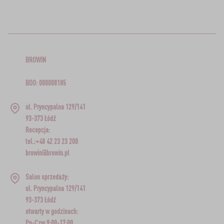
BROWIN
BDO: 000008185
ul. Pryncypalna 129/141
93-373 Łódź
Recepcja:
tel.:+48 42 23 23 200
browin@browin.pl
Salon sprzedaży:
ul. Pryncypalna 129/141
93-373 Łódź
otwarty w godzinach:
Pn-Czw 9:00-17:00