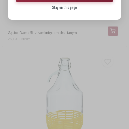
Stay on this page
26,19 zł
Gąsior Dama 5L z zamknięciem drucianym
26,19 PLN/szt.