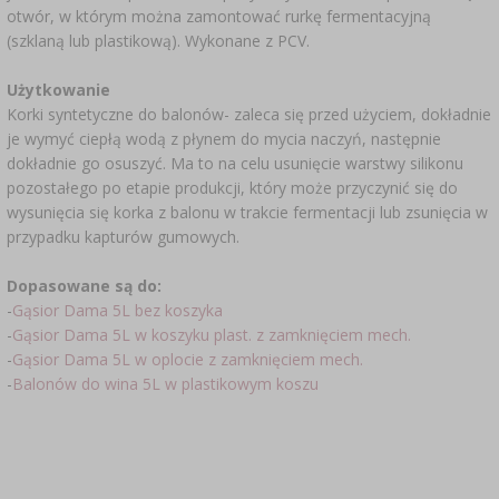
otwór, w którym można zamontować rurkę fermentacyjną
SUBSTANCJE DODATKOWE
›
MIERNIKI, WSKAŹNIKI
GADŻETY DOMOWE
›
PEKLE, MARYNATY I ZIOŁA
(szklaną lub plastikową). Wykonane z PCV.
ETYKIETY
›
Użytkowanie
BUTELKI
MOTORYZACJA
KULTURY BAKTERII
Korki syntetyczne do balonów- zaleca się przed użyciem, dokładnie
je wymyć ciepłą wodą z płynem do mycia naczyń, następnie
BADANIA ALKOHOLU
›
GĄSIORY
dokładnie go osuszyć. Ma to na celu usunięcie warstwy silikonu
LITERATURA WĘDLINIARSTWO
pozostałego po etapie produkcji, który może przyczynić się do
LITERATURA
wysunięcia się korka z balonu w trakcie fermentacji lub zsunięcia w
AROMATY DYMU WĘDZARNICZEGO
REGAŁY
przypadku kapturów gumowych.
Dopasowane są do:
›
AROMATYZACJA
-
Gąsior Dama 5L bez koszyka
-
Gąsior Dama 5L w koszyku plast. z zamknięciem mech.
LITERATURA
-
Gąsior Dama 5L w oplocie z zamknięciem mech.
-
Balonów do wina 5L w plastikowym koszu
BADANIA WINA
ETYKIETY