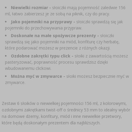
SUBSTANCJE DODATKOWE
›
MIERNIKI, WSKAŹNIKI
Niewielki rozmiar -
słoiczki mają pojemność zaledwie 156
GADŻETY DOMOWE
›
PEKLE, MARYNATY I ZIOŁA
ml, łatwo zabierzesz je ze sobą na piknik, czy do pracy.
ETYKIETY
Jako pojemniki na przyprawy -
słoiczki sprawdzą się jak
›
BUTELKI
MOTORYZACJA
KULTURY BAKTERII
pojemniki do przechowywania przypraw.
Doskonałe na małe spożywcze prezenty -
słoiczki
BADANIA ALKOHOLU
›
sprawdzą się jako pojemniki na miód, konfiturę czy herbatę,
GĄSIORY
LITERATURA WĘDLINIARSTWO
które podarować możesz w prezencie z różnych okazji.
LITERATURA
Ozdobne zakrętki typu click -
słoiki z zawartością możesz
AROMATY DYMU WĘDZARNICZEGO
REGAŁY
pasteryzować, poprawność procesu sprawdzisz dzięki
wbudowanemu clickowi.
›
Można myć w zmywarce -
słoiki możesz bezpiecznie myć w
AROMATYZACJA
zmywarce.
LITERATURA
Zestaw 6 słoików o niewielkiej pojemności 156 ml, z kolorowymi,
ozdobnymi zakrętkami twist-off o średnicy 53 mm to idealny wybór
BADANIA WINA
na domowe dżemy, konfitury, miód i inne niewielkie przetwory,
które będą doskonałym prezentem dla najbliższych.
ETYKIETY