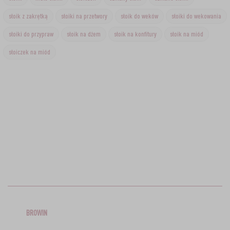
słoik z zakrętką
słoiki na przetwory
słoik do weków
słoiki do wekowania
słoiki do przypraw
słoik na dżem
słoik na konfitury
słoik na miód
słoiczek na miód
BROWIN