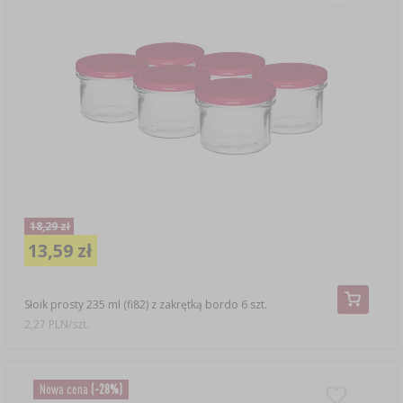
18,29 zł
13,59 zł
Słoik prosty 235 ml (fi82) z zakrętką bordo 6 szt.
2,27 PLN/szt.
Nowa cena
(-28%)