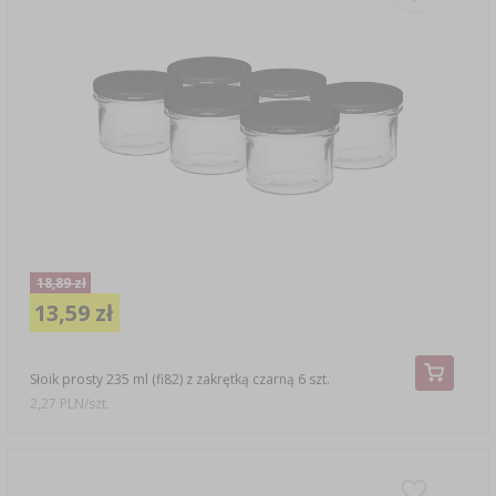
18,89 zł
13,59 zł
Słoik prosty 235 ml (fi82) z zakrętką czarną 6 szt.
2,27 PLN/szt.