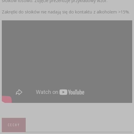
słoików losowo. Zdjęcie prezentuje przykładowy wzór.
Zakrętki do słoików nie nadają się do kontaktu z alkoholem >15%.
CECHY