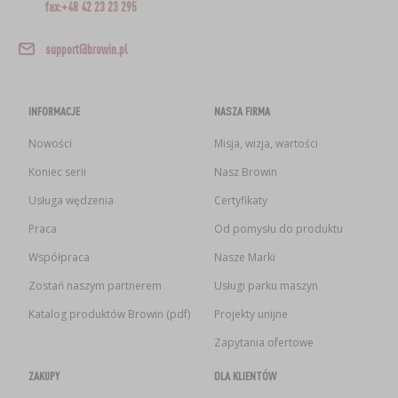
fax:+48 42 23 23 295
support@browin.pl
INFORMACJE
NASZA FIRMA
Nowości
Misja, wizja, wartości
Koniec serii
Nasz Browin
Usługa wędzenia
Certyfikaty
Praca
Od pomysłu do produktu
Współpraca
Nasze Marki
Zostań naszym partnerem
Usługi parku maszyn
Katalog produktów Browin (pdf)
Projekty unijne
Zapytania ofertowe
ZAKUPY
DLA KLIENTÓW