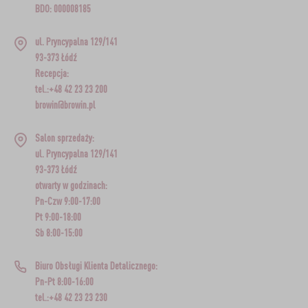
BDO: 000008185
ul. Pryncypalna 129/141
93-373 Łódź
Recepcja:
tel.:+48 42 23 23 200
browin@browin.pl
Salon sprzedaży:
ul. Pryncypalna 129/141
93-373 Łódź
otwarty w godzinach:
Pn-Czw 9:00-17:00
Pt 9:00-18:00
Sb 8:00-15:00
Biuro Obsługi Klienta Detalicznego:
Pn-Pt 8:00-16:00
tel.:+48 42 23 23 230