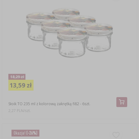
18,29 zł
13,59 zł
Słoik TO 235 ml z kolorową zakrętką fi82 - 6szt.
2,27 PLN/szt.
Okazja!
(-26%)