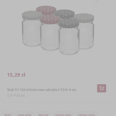
15,29 zł
Słoik TO 156 ml kolorowa zakrętka fi 53/4 -6 szt.
2,55 PLN/szt.
słoiki
małe słoiki
słoiczek
szklany słoik
szklane słoiki