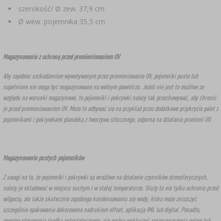
szerokość/ Ø zew. 37,9 cm
Ø wew. pojemnika 35,5 cm
Magazynowanie z ochroną przed promieniowaniem UV
Aby zapobiec uszkodzeniom wywoływanym przez promieniowanie UV, pojemniki puste lub
napełnione nie mogą być magazynowane na wolnym powietrzu. Jeżeli nie jest to możliwe ze
względu na warunki magazynowe, to pojemniki i pokrywki należy tak przechowywać, aby chronić
je przed promieniowaniem UV. Może to odbywać się na przykład przez dodatkowe przykrycie palet z
pojemnikami i pokrywkami plandeką z tworzywa sztucznego, odporną na działanie promieni UV.
Magazynowanie pustych pojemników
Z uwagi na to, że pojemniki i pokrywki są wrażliwe na działanie czynników atmosferycznych,
należy je składować w miejscu suchym i w stałej temperaturze. Służy to nie tylko ochronie przed
wilgocią, ale także skutecznie zapobiega kondensowaniu się wody, która może zniszczyć
szczególnie opakowania dekorowane nadrukiem offset, aplikacją IML lub digital. Ponadto,
pomimo stosowania środka antystatycznego, nie można wykluczyć zanieczyszczenia pyłem lub