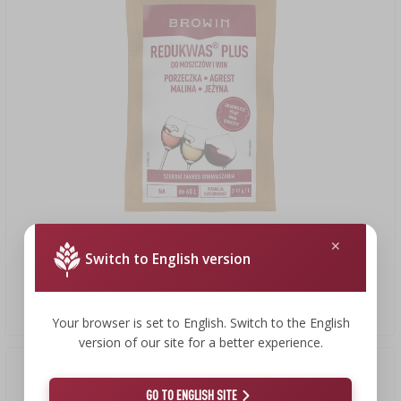
8,39 zł
Switch to English version
Redukwas® Plus - regulator kwasowości, 100 g
83,90 PLN/kg
Your browser is set to English. Switch to the English
version of our site for a better experience.
GO TO ENGLISH SITE