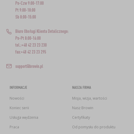
Pn-Czw 9:00-17:00
Pt 9:00-18:00
Sb 8:00-15:00
Biuro Obsługi Klienta Detalicznego:
Pn-Pt 8:00-16:00
tel.:+48 42 23 23 230
fax:+48 42 23 23 295
support@browin.pl
INFORMACJE
NASZA FIRMA
Nowości
Misja, wizja, wartości
Koniec serii
Nasz Browin
Usługa wędzenia
Certyfikaty
Praca
Od pomysłu do produktu