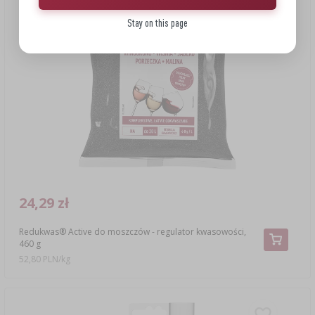
Stay on this page
24,29 zł
Redukwas® Active do moszczów - regulator kwasowości,
460 g
52,80 PLN/kg