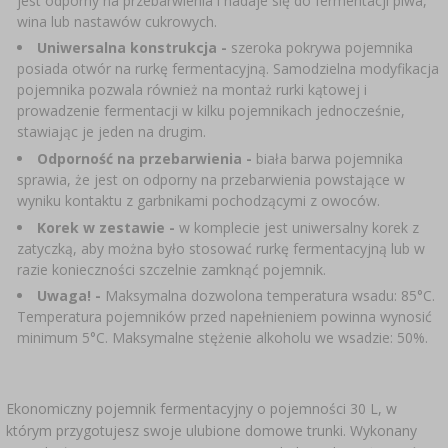
jest odporny na przebarwienia i nadaje się do fermentacji piwa,
SUBSTANCJE DODATKOWE
›
MIERNIKI, WSKAŹNIKI
wina lub nastawów cukrowych.
GADŻETY DOMOWE
›
PEKLE, MARYNATY I ZIOŁA
Uniwersalna konstrukcja -
szeroka pokrywa pojemnika
posiada otwór na rurkę fermentacyjną. Samodzielna modyfikacja
ETYKIETY
›
BUTELKI
MOTORYZACJA
pojemnika pozwala również na montaż rurki kątowej i
KULTURY BAKTERII
prowadzenie fermentacji w kilku pojemnikach jednocześnie,
BADANIA ALKOHOLU
stawiając je jeden na drugim.
›
GĄSIORY
LITERATURA WĘDLINIARSTWO
Odporność na przebarwienia -
biała barwa pojemnika
LITERATURA
sprawia, że jest on odporny na przebarwienia powstające w
wyniku kontaktu z garbnikami pochodzącymi z owoców.
AROMATY DYMU WĘDZARNICZEGO
REGAŁY
Korek w zestawie -
w komplecie jest uniwersalny korek z
zatyczką, aby można było stosować rurkę fermentacyjną lub w
›
AROMATYZACJA
razie konieczności szczelnie zamknąć pojemnik.
Uwaga! -
Maksymalna dozwolona temperatura wsadu: 85°C.
Temperatura pojemników przed napełnieniem powinna wynosić
LITERATURA
minimum 5°C. Maksymalne stężenie alkoholu we wsadzie: 50%.
BADANIA WINA
Ekonomiczny pojemnik fermentacyjny o pojemności 30 L, w
ETYKIETY
którym przygotujesz swoje ulubione domowe trunki. Wykonany