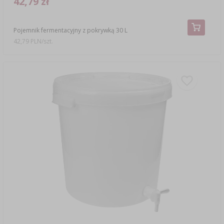
42,79 zł
Pojemnik fermentacyjny z pokrywką 30 L
42,79 PLN/szt.