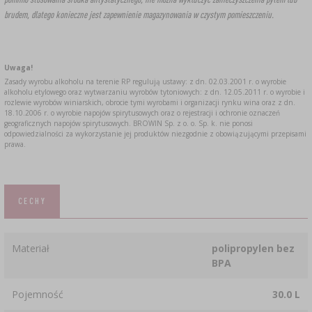
brudem, dlatego konieczne jest zapewnienie magazynowania w czystym pomieszczeniu.
Uwaga!
Zasady wyrobu alkoholu na terenie RP regulują ustawy: z dn. 02.03.2001 r. o wyrobie
alkoholu etylowego oraz wytwarzaniu wyrobów tytoniowych: z dn. 12.05.2011 r. o wyrobie i
rozlewie wyrobów winiarskich, obrocie tymi wyrobami i organizacji rynku wina oraz z dn.
18.10.2006 r. o wyrobie napojów spirytusowych oraz o rejestracji i ochronie oznaczeń
geograficznych napojów spirytusowych. BROWIN Sp. z o. o. Sp. k. nie ponosi
odpowiedzialności za wykorzystanie jej produktów niezgodnie z obowiązującymi przepisami
prawa.
CECHY
Materiał
polipropylen bez
BPA
Pojemność
30.0 L