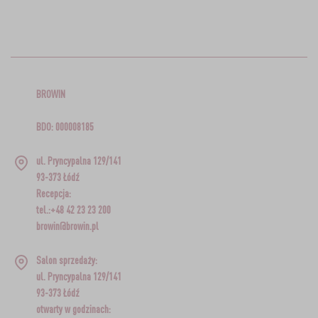
BROWIN
BDO: 000008185
ul. Pryncypalna 129/141
93-373 Łódź
Recepcja:
tel.:+48 42 23 23 200
browin@browin.pl
Salon sprzedaży:
ul. Pryncypalna 129/141
93-373 Łódź
otwarty w godzinach: