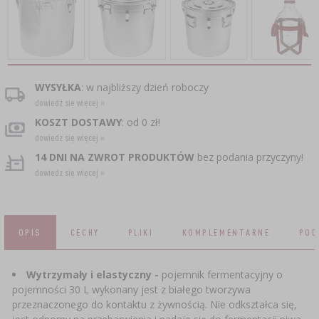
CZUJNIKI BEZPRZEWODOWE
›
BECZKI I WORKI
SUBSTANCJE ŻELUJĄCE DŻEMY
GARNKI I FORMY RZYMSKIE
ZACISKARKI
DOMKI I KARMNIKI
RURKI FERMENTACYJNE
DROŻDŻE WINIARSKIE
DODATKI AROMATYZUJĄCE I PRZYPRAWY
ZESTAWY SERWOWARSKIE
MASZYNKI DO MIELENIA
KAMIONKA
›
›
GĄSIORY
WĘDZARNIE I HAKI
AKCESORIA PIWOWARSKIE
LITERATURA
›
ŚRODKI DODATKOWE
DEKORACJE CUKIERNICZE I PRODUKTY DO
SOKOWNIKI
›
WYSYŁKA
: w najbliższy dzień roboczy
PAKOWANIE PRÓŻNIOWE
›
GRILLOWANIE
›
BUTELKI
PIECZENIA
dowiedz się więcej »
KAPSLE
WĘDZENIE I GRILLOWANIE
PRASY
KOSZT DOSTAWY
: od 0 zł!
BUTELKI
NACZYNIA ŻELIWNE
›
AKCESORIA DO PEKLOWANIA
ZAKRĘTKI
dowiedz się więcej »
KAPSLOWNICE
KULTURY BAKTERII
14 DNI NA ZWROT PRODUKTÓW
bez podania przyczyny!
ROZDRABNIARKI
SZYBKOWARY
PALENISKA
dowiedz się więcej »
BECZKI I KARAFKI
›
APLIKATORY, ZACISKARKI
BUTELKI
JOGURTOWNICE
›
FILTROWANIE
SUSZARKI DO ŻYWNOŚCI
›
PAKOWANIE PRÓŻNIOWE
VYPITO
›
NICI, SZNURKI, SIATKI
BADANIA PIWA
PRZYPRAWY
OPIS
CECHY
PLIKI
KOMPLEMENTARNE
POD
LEJKI
›
KORKOWANIE
DROŻDŻE GORZELNICZE
›
PRZECHOWYWANIE
OSŁONKI
Wytrzymały i elastyczny -
pojemnik fermentacyjny o
ETYKIETY
›
AKCESORIA WINIARSKIE
pojemności 30 L wykonany jest z białego tworzywa
WĘGIEL AKTYWNY
›
MŁYNKI I MOŹDZIERZE
JELITA
przeznaczonego do kontaktu z żywnością. Nie odkształca się,