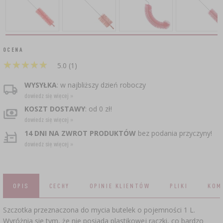
CZUJNIKI BEZPRZEWODOWE
›
BECZKI I WORKI
GARNKI I FORMY RZYMSKIE
ZACISKARKI
DOMKI I KARMNIKI
DODATKI AROMATYZUJĄCE I PRZYPRAWY
RURKI FERMENTACYJNE
ZESTAWY SERWOWARSKIE
DROŻDŻE WINIARSKIE
MASZYNKI DO MIELENIA
KAMIONKA
GĄSIORY
›
WĘDZARNIE I HAKI
LITERATURA
AKCESORIA PIWOWARSKIE
OCENA
DEKORACJE CUKIERNICZE I PRODUKTY DO
›
ŚRODKI DODATKOWE
PAKOWANIE PRÓŻNIOWE
SOKOWNIKI
›
BUTELKI
★
★
★
★
★
★
★
★
★
★
PIECZENIA
GRILLOWANIE
5.0 (1)
WĘDZENIE I GRILLOWANIE
KAPSLE
PRASY
WYSYŁKA
: w najbliższy dzień roboczy
AKCESORIA DO PEKLOWANIA
BUTELKI
ZAKRĘTKI
NACZYNIA ŻELIWNE
dowiedz się więcej »
KULTURY BAKTERII
KAPSLOWNICE
KOSZT DOSTAWY
: od 0 zł!
ROZDRABNIARKI
SZYBKOWARY
›
APLIKATORY, ZACISKARKI
BECZKI I KARAFKI
PALENISKA
dowiedz się więcej »
JOGURTOWNICE
BUTELKI
14 DNI NA ZWROT PRODUKTÓW
bez podania przyczyny!
›
FILTROWANIE
SUSZARKI DO ŻYWNOŚCI
dowiedz się więcej »
NICI, SZNURKI, SIATKI
VYPITO
›
PAKOWANIE PRÓŻNIOWE
PRZYPRAWY
BADANIA PIWA
LEJKI
›
KORKOWANIE
OSŁONKI
DROŻDŻE GORZELNICZE
›
PRZECHOWYWANIE
OPIS
CECHY
OPINIE KLIENTÓW
PLIKI
KOM
ETYKIETY
JELITA
WĘGIEL AKTYWNY
›
AKCESORIA WINIARSKIE
›
MŁYNKI I MOŹDZIERZE
Szczotka przeznaczona do mycia butelek o pojemności 1 L.
Wyróżnia sie tym, że nie posiada plastikowej rączki, co bardzo