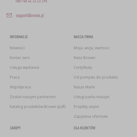
fax:+48 42 23 23 295
support@browin.pl
INFORMACJE
NASZA FIRMA
Nowości
Misja, wizja, wartości
Koniec serii
Nasz Browin
Usługa wędzenia
Certyfikaty
Praca
Od pomysłu do produktu
Współpraca
Nasze Marki
Zostań naszym partnerem
Usługi parku maszyn
Katalog produktów Browin (pdf)
Projekty unijne
Zapytania ofertowe
ZAKUPY
DLA KLIENTÓW