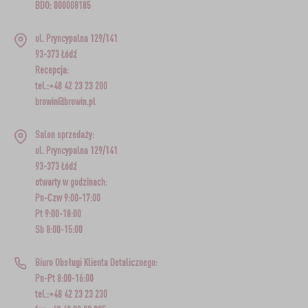
BDO: 000008185
ul. Pryncypalna 129/141
93-373 Łódź
Recepcja:
tel.:+48 42 23 23 200
browin@browin.pl
Salon sprzedaży:
ul. Pryncypalna 129/141
93-373 Łódź
otwarty w godzinach:
Pn-Czw 9:00-17:00
Pt 9:00-18:00
Sb 8:00-15:00
Biuro Obsługi Klienta Detalicznego:
Pn-Pt 8:00-16:00
tel.:+48 42 23 23 230