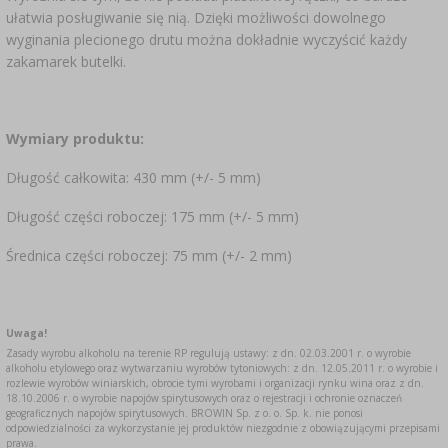
SUBSTANCJE DODATKOWE
›
PEKLE, MARYNATY I ZIOŁA
›
ułatwia posługiwanie się nią. Dzięki możliwości dowolnego
MIERNIKI, WSKAŹNIKI
GADŻETY DOMOWE
wyginania plecionego drutu można dokładnie wyczyścić każdy
zakamarek butelki.
ETYKIETY
KULTURY BAKTERII
›
BUTELKI
MOTORYZACJA
BADANIA ALKOHOLU
LITERATURA WĘDLINIARSTWO
Wymiary produktu:
›
GĄSIORY
LITERATURA
Długość całkowita: 430 mm (+/- 5 mm)
AROMATY DYMU WĘDZARNICZEGO
REGAŁY
Długość części roboczej: 175 mm (+/- 5 mm)
Średnica części roboczej: 75 mm (+/- 2 mm)
›
AROMATYZACJA
LITERATURA
Uwaga!
Zasady wyrobu alkoholu na terenie RP regulują ustawy: z dn. 02.03.2001 r. o wyrobie
alkoholu etylowego oraz wytwarzaniu wyrobów tytoniowych: z dn. 12.05.2011 r. o wyrobie i
BADANIA WINA
rozlewie wyrobów winiarskich, obrocie tymi wyrobami i organizacji rynku wina oraz z dn.
18.10.2006 r. o wyrobie napojów spirytusowych oraz o rejestracji i ochronie oznaczeń
geograficznych napojów spirytusowych. BROWIN Sp. z o. o. Sp. k. nie ponosi
ETYKIETY
odpowiedzialności za wykorzystanie jej produktów niezgodnie z obowiązującymi przepisami
prawa.