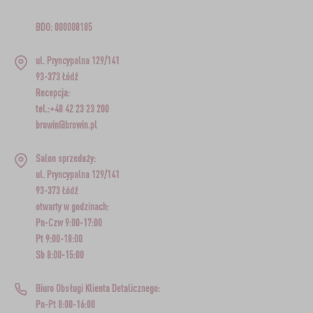
BDO: 000008185
ul. Pryncypalna 129/141
93-373 Łódź
Recepcja:
tel.:+48 42 23 23 200
browin@browin.pl
Salon sprzedaży:
ul. Pryncypalna 129/141
93-373 Łódź
otwarty w godzinach:
Pn-Czw 9:00-17:00
Pt 9:00-18:00
Sb 8:00-15:00
Biuro Obsługi Klienta Detalicznego:
Pn-Pt 8:00-16:00