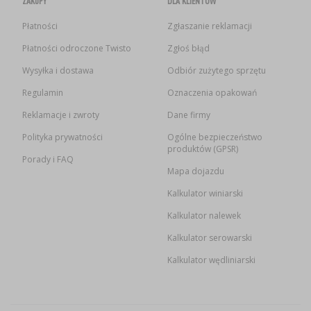
ZAKUPY
DLA KLIENTÓW
Płatności
Zgłaszanie reklamacji
Płatności odroczone Twisto
Zgłoś błąd
Wysyłka i dostawa
Odbiór zużytego sprzętu
Regulamin
Oznaczenia opakowań
Reklamacje i zwroty
Dane firmy
Polityka prywatności
Ogólne bezpieczeństwo
produktów (GPSR)
Porady i FAQ
Mapa dojazdu
Kalkulator winiarski
Kalkulator nalewek
Kalkulator serowarski
Kalkulator wędliniarski