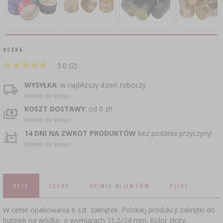
›
BECZKI I WORKI
GARNKI I FORMY RZYMSKIE
ZACISKARKI
RURKI FERMENTACYJNE
ZESTAWY SERWOWARSKIE
DROŻDŻE WINIARSKIE
DODATKI AROMATYZUJĄCE I PRZYPRAWY
›
WĘDZARNIE I HAKI
MASZYNKI DO MIELENIA
KAMIONKA
GĄSIORY
AKCESORIA PIWOWARSKIE
OCENA
DEKORACJE CUKIERNICZE I PRODUKTY DO
ŚRODKI DODATKOWE
LITERATURA
›
GRILLOWANIE
SOKOWNIKI
›
›
PAKOWANIE PRÓŻNIOWE
BUTELKI
★
★
★
★
★
★
★
★
★
★
PIECZENIA
5.0 (2)
KAPSLE
PRASY
WĘDZENIE I GRILLOWANIE
NACZYNIA ŻELIWNE
WYSYŁKA
: w najbliższy dzień roboczy
BUTELKI
ZAKRĘTKI
›
AKCESORIA DO PEKLOWANIA
dowiedz się więcej »
KAPSLOWNICE
ROZDRABNIARKI
KULTURY BAKTERII
KOSZT DOSTAWY
: od 0 zł!
PALENISKA
SZYBKOWARY
BECZKI I KARAFKI
dowiedz się więcej »
›
APLIKATORY, ZACISKARKI
BUTELKI
14 DNI NA ZWROT PRODUKTÓW
bez podania przyczyny!
FILTROWANIE
JOGURTOWNICE
›
PAKOWANIE PRÓŻNIOWE
SUSZARKI DO ŻYWNOŚCI
dowiedz się więcej »
VYPITO
›
NICI, SZNURKI, SIATKI
BADANIA PIWA
KORKOWANIE
PRZYPRAWY
LEJKI
PRZECHOWYWANIE
DROŻDŻE GORZELNICZE
OSŁONKI
OPIS
CECHY
OPINIE KLIENTÓW
PLIKI
›
AKCESORIA WINIARSKIE
ETYKIETY
MŁYNKI I MOŹDZIERZE
WĘGIEL AKTYWNY
W cenie opakowania 6 szt. zakrętek. Polskiej produkcji zakrętki do
JELITA
MIERNIKI, WSKAŹNIKI
butelek na wódkę, o wymiarach 31,5/24 mm. Kolor złoty.