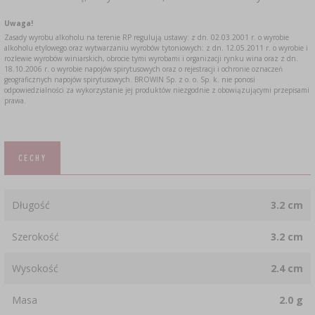
GADŻETY DOMOWE
SUBSTANCJE DODATKOWE
›
Uwaga!
PEKLE, MARYNATY I ZIOŁA
›
BUTELKI
MOTORYZACJA
Zasady wyrobu alkoholu na terenie RP regulują ustawy: z dn. 02.03.2001 r. o wyrobie
ETYKIETY
alkoholu etylowego oraz wytwarzaniu wyrobów tytoniowych: z dn. 12.05.2011 r. o wyrobie i
rozlewie wyrobów winiarskich, obrocie tymi wyrobami i organizacji rynku wina oraz z dn.
KULTURY BAKTERII
18.10.2006 r. o wyrobie napojów spirytusowych oraz o rejestracji i ochronie oznaczeń
›
GĄSIORY
geograficznych napojów spirytusowych. BROWIN Sp. z o. o. Sp. k. nie ponosi
BADANIA ALKOHOLU
odpowiedzialności za wykorzystanie jej produktów niezgodnie z obowiązującymi przepisami
prawa.
LITERATURA WĘDLINIARSTWO
REGAŁY
LITERATURA
AROMATY DYMU WĘDZARNICZEGO
CECHY
›
AROMATYZACJA
LITERATURA
Długość
3.2 cm
Szerokość
3.2 cm
BADANIA WINA
Wysokość
2.4 cm
ETYKIETY
Masa
2.0 g