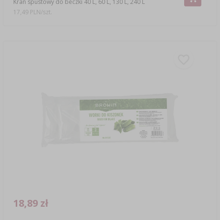
Kran spustowy do beczki 40 L, 60 L, 130 L, 240 L
17,49 PLN/szt.
18,89 zł