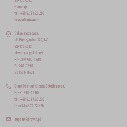
93-373 Łódź
Recepcja:
tel.:+48 42 23 23 200
browin@browin.pl
Salon sprzedaży:
ul. Pryncypalna 129/141
93-373 Łódź
otwarty w godzinach:
Pn-Czw 9:00-17:00
Pt 9:00-18:00
Sb 8:00-15:00
Biuro Obsługi Klienta Detalicznego:
Pn-Pt 8:00-16:00
tel.:+48 42 23 23 230
fax:+48 42 23 23 295
support@browin.pl