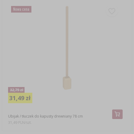
Nowa cena
32,79 zł
31,49 zł
Ubijak / tłuczek do kapusty drewniany 78 cm
31,49 PLN/szt.