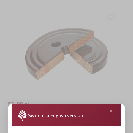
55,99 zł
Switch to English version
Kamień dociskowy do beczek, kamionkowy, fi 22 cm
55,99 PLN/szt.