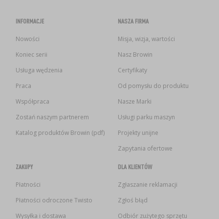
INFORMACJE
NASZA FIRMA
Nowości
Misja, wizja, wartości
Koniec serii
Nasz Browin
Usługa wędzenia
Certyfikaty
Praca
Od pomysłu do produktu
Współpraca
Nasze Marki
Zostań naszym partnerem
Usługi parku maszyn
Katalog produktów Browin (pdf)
Projekty unijne
Zapytania ofertowe
ZAKUPY
DLA KLIENTÓW
Płatności
Zgłaszanie reklamacji
Płatności odroczone Twisto
Zgłoś błąd
Wysyłka i dostawa
Odbiór zużytego sprzętu