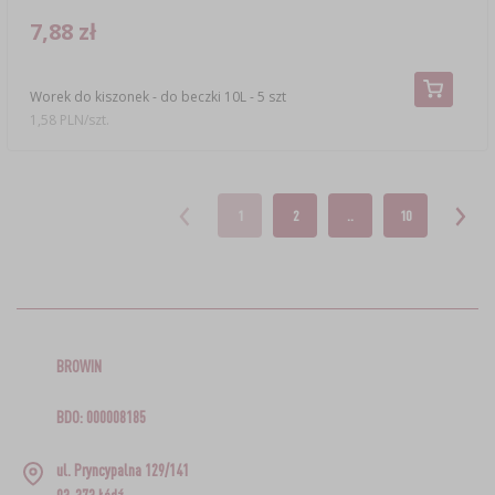
7,88 zł
Worek do kiszonek - do beczki 10L - 5 szt
1,58 PLN/szt.
1
2
..
10
BROWIN
BDO: 000008185
ul. Pryncypalna 129/141