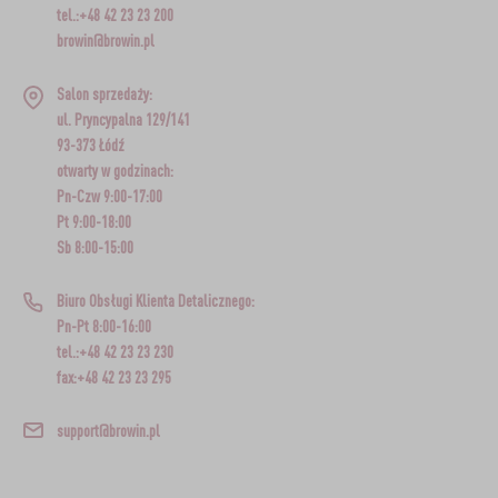
tel.:+48 42 23 23 200
browin@browin.pl
Salon sprzedaży:
ul. Pryncypalna 129/141
93-373 Łódź
otwarty w godzinach:
Pn-Czw 9:00-17:00
Pt 9:00-18:00
Sb 8:00-15:00
Biuro Obsługi Klienta Detalicznego:
Pn-Pt 8:00-16:00
tel.:+48 42 23 23 230
fax:+48 42 23 23 295
support@browin.pl