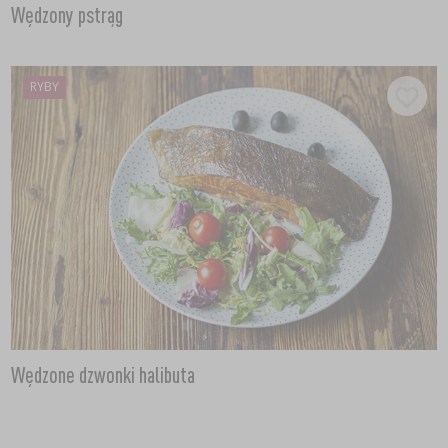
Wędzony pstrąg
RYBY
Wędzone dzwonki halibuta