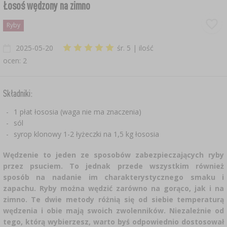
›
›
DESTYLATORY HAWKSTILL
TEMPERATURA OTOCZENIA
Łosoś wędzony na zimno
Ryby
ZAKWASY
PODPUSZCZKI
CHMIELE
NAWADNIANIE
›
›
›
›
JELITA I OSŁONKI
SZYNKOWARY I WORKI
BALONY DO WINA
ŚRODKI DODATKOWE
›
›
DESTYLATORY
KUCHENNE
2025-05-20
śr. 5
| ilość
GARNKI I FORMY RZYMSKIE
SUBSTANCJE POMOCNICZE
NIENACHMIELONE EKSTRAKTY
PODŁOŻA
KULTURY BAKTERII SEROWARSKIE
KOSZE DO BALONÓW
›
›
WĘDZARNIE I HAKI
SŁOIKI
ocen: 2
KOLUMNY FILTRACYJNE
LODÓWKOWE
KAMIENIE DO PIZZY
KULTURY BAKTERII
BREWKITY COOPERS
MIERNIKI GLEBOWE
KULTURY BAKTERII WĘDLINIARSKIE
KORKI I KAPTURKI DO BALONÓW
ZRĘBKI WĘDZARNICZE
ZAKRĘTKI DO SŁOIKÓW
POJEMNIKI FERMENTACYJNE
KĄPIELOWE
Składniki:
PUCHARKI DO DESERÓW
CHUSTY SEROWARSKIE
SPECJAŁY ŁÓDZKIE
›
1 płat łososia (waga nie ma znaczenia)
MOCOWANIE ROŚLIN
POJEMNIKI FERMENTACYJNE
›
NAPOJE I AKCESORIA
PALENISKA
AKCESORIA DO PRZETWORÓW
RURKI FERMENTACYJNE
SPECJALISTYCZNE
sól
syrop klonowy 1-2 łyżeczki na 1,5 kg łososia
FORMY DO SERA
DODATKI DO PIWA
SŁOIKI DO FERMENTACJI
›
ODSTRASZACZE
KOCIOŁKI I NACZYNIA ŻELIWNE
MASZYNKI DO POMIDORÓW
MIERNIKI, WSKAŹNIKI
ZOOLOGICZNE
›
PEKLE, MARYNATY, PRZYPRAWY I ZIOŁA
Wędzenie to jeden ze sposobów zabezpieczających ryby
DODATKOWE AKCESORIA
DROŻDŻE PIWOWARSKIE
przez psuciem. To jednak przede wszystkim również
RURKI FERMENTACYJNE
GRILLOWANIE
SZATKOWNICE DO KAPUSTY
DODATKOWE AKCESORIA
ELEKTRONICZNE
›
SZKLARNIE I TUNELE
sposób na nadanie im charakterystycznego smaku i
PODPUSZCZKI SEROWARSKIE
zapachu. Ryby można wędzić zarówno na gorąco, jak i na
PRASY
AREOMETRY
VYPITO
zimno. Te dwie metody różnią się od siebie temperaturą
UBIJAKI DO KAPUSTY
RETRO
›
›
NADZIEWARKI
DODATKI SMAKOWE
SUBSTANCJE POMOCNICZE W SEROWARSTWIE
AKCESORIA I NARZĘDZIA OGRODNICZE
wędzenia i obie mają swoich zwolenników. Niezależnie od
POJEMNIKI FERMENTACYJNE
›
tego, którą wybierzesz, warto byś odpowiednio dostosował
PAKOWANIE PRÓŻNIOWE
POŻYWKI