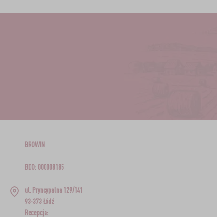
BROWIN
BDO: 000008185
ul. Pryncypalna 129/141
93-373 Łódź
Recepcja: