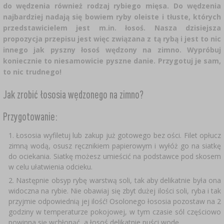
CZUJNIKI BEZPRZEWODOWE
›
BECZKI I WORKI
SUBSTANCJE ŻELUJĄCE DŻEMY
GARNKI I FORMY RZYMSKIE
ZACISKARKI
DOMKI I KARMNIKI
do wędzenia również rodzaj rybiego mięsa. Do wędzenia
najbardziej nadają się bowiem ryby oleiste i tłuste, których
RURKI FERMENTACYJNE
DROŻDŻE WINIARSKIE
DODATKI AROMATYZUJĄCE I PRZYPRAWY
przedstawicielem jest m.in. łosoś. Nasza dzisiejsza
ZESTAWY SERWOWARSKIE
MASZYNKI DO MIELENIA
KAMIONKA
›
›
GĄSIORY
WĘDZARNIE I HAKI
propozycja przepisu jest więc związana z tą rybą i jest to nic
AKCESORIA PIWOWARSKIE
innego jak pyszny łosoś wędzony na zimno. Wypróbuj
LITERATURA
›
ŚRODKI DODATKOWE
DEKORACJE CUKIERNICZE I PRODUKTY DO
SOKOWNIKI
›
koniecznie to niesamowicie pyszne danie. Przygotuj je sam,
PAKOWANIE PRÓŻNIOWE
›
GRILLOWANIE
›
BUTELKI
PIECZENIA
to nic trudnego!
KAPSLE
WĘDZENIE I GRILLOWANIE
PRASY
BUTELKI
NACZYNIA ŻELIWNE
›
Jak zrobić łososia wędzonego na zimno?
AKCESORIA DO PEKLOWANIA
ZAKRĘTKI
KAPSLOWNICE
KULTURY BAKTERII
ROZDRABNIARKI
SZYBKOWARY
Przygotowanie:
PALENISKA
BECZKI I KARAFKI
›
APLIKATORY, ZACISKARKI
BUTELKI
JOGURTOWNICE
Łososia wyfiletuj lub zakup już gotowego bez ości. Filet opłucz
›
FILTROWANIE
SUSZARKI DO ŻYWNOŚCI
zimną wodą, osusz ręcznikiem papierowym i wyłóż go na siatkę
›
PAKOWANIE PRÓŻNIOWE
VYPITO
›
NICI, SZNURKI, SIATKI
do ociekania. Siatkę możesz umieścić na podstawce pod skosem
BADANIA PIWA
PRZYPRAWY
w celu ułatwienia odcieku.
LEJKI
›
KORKOWANIE
DROŻDŻE GORZELNICZE
›
PRZECHOWYWANIE
Następnie obsyp rybę warstwą soli, tak aby delikatnie była ona
OSŁONKI
widoczna na rybie. Nie obawiaj się zbyt dużej ilości soli, ryba i tak
ETYKIETY
›
przyjmie odpowiednią jej ilość! Osolonego łososia pozostaw na 2
AKCESORIA WINIARSKIE
WĘGIEL AKTYWNY
›
MŁYNKI I MOŹDZIERZE
godziny w temperaturze pokojowej, w tym czasie sól częściowo
JELITA
powinna się wchłonąć, a łosoś delikatnie puści wodę.