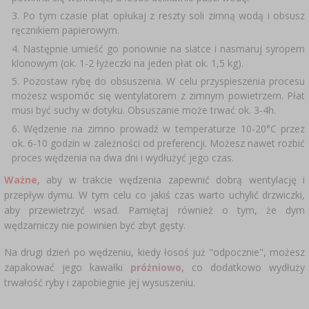
SUBSTANCJE DODATKOWE
›
MIERNIKI, WSKAŹNIKI
Po tym czasie płat opłukaj z reszty soli zimną wodą i obsusz
GADŻETY DOMOWE
›
PEKLE, MARYNATY I ZIOŁA
ręcznikiem papierowym.
ETYKIETY
Następnie umieść go ponownie na siatce i nasmaruj syropem
›
BUTELKI
MOTORYZACJA
klonowym (ok. 1-2 łyżeczki na jeden płat ok. 1,5 kg).
KULTURY BAKTERII
Pozostaw rybę do obsuszenia. W celu przyspieszenia procesu
BADANIA ALKOHOLU
możesz wspomóc się wentylatorem z zimnym powietrzem. Płat
›
GĄSIORY
LITERATURA WĘDLINIARSTWO
musi być suchy w dotyku. Obsuszanie może trwać ok. 3-4h.
LITERATURA
Wędzenie na zimno prowadź w temperaturze 10-20°C przez
AROMATY DYMU WĘDZARNICZEGO
REGAŁY
ok. 6-10 godzin w zależności od preferencji. Możesz nawet rozbić
proces wędzenia na dwa dni i wydłużyć jego czas.
›
Ważne
, aby w trakcie wędzenia zapewnić dobrą wentylację i
AROMATYZACJA
przepływ dymu. W tym celu co jakiś czas warto uchylić drzwiczki,
aby przewietrzyć wsad. Pamiętaj również o tym, że dym
LITERATURA
wędzarniczy nie powinien być zbyt gęsty.
Na drugi dzień po wędzeniu, kiedy łosoś już "odpocznie", możesz
BADANIA WINA
zapakować jego kawałki
próżniowo,
co dodatkowo wydłuży
trwałość ryby i zapobiegnie jej wysuszeniu.
ETYKIETY