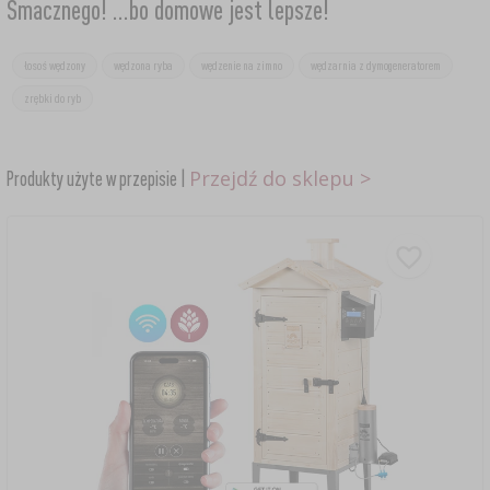
Smacznego! ...bo domowe jest lepsze!
łosoś wędzony
wędzona ryba
wędzenie na zimno
wędzarnia z dymogeneratorem
zrębki do ryb
Przejdź do sklepu >
Produkty użyte w przepisie |