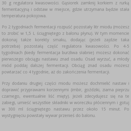
30 g regulatora kwasowości. Gąsiorek zamknij korkiem z rurką
fermentacyjną i odstaw w miejsce, gdzie utrzymana będzie stała
temperatura pokojowa.
Po 2 tygodniach fermentacji rozpuść pozostały litr miodu (możesz
to zrobić w 1,5 L ściągniętego z balonu płynu). W tym momencie
dokonaj także korekty smaku, dodając (jeżeli zajdzie taka
potrzeba) pozostałą część regulatora kwasowości. Po 4-5
tygodniach (kiedy fermentacja burzliwa słabnie) możesz dokonać
pierwszego obciągu nastawu znad osadu. Osad wyrzuć, a młody
miód poddaj dalszej fermentacji. Obciąg znad osadu możesz
powtarzać co 4 tygodnie, aż do zakończenia fermentacji.
Przy dodaniu drugiej części miodu możesz dochmielić nastaw i
doprawić przyprawami korzennymi (imbir, goździki, ziarna pieprzu
czarnego, ewentualnie liść mięty). Jeżeli zdecydujesz się na te
zabiegi, umieść wszystkie składniki w woreczku płóciennym i gotuj
w 300 ml ściągniętego nastawu przez około 15 minut. Po
wystygnięciu powstały wywar przenieś do balonu.