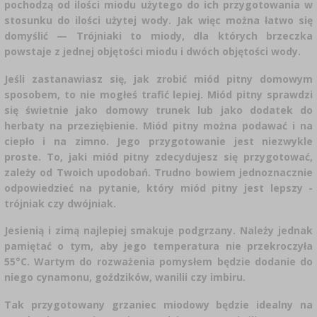
SUBSTANCJE ŻELUJĄCE DŻEMY
›
pochodzą od ilości miodu użytego do ich przygotowania w
BECZKI I WORKI
GARNKI I FORMY RZYMSKIE
ZACISKARKI
stosunku do ilości użytej wody. Jak więc można łatwo się
RURKI FERMENTACYJNE
DROŻDŻE WINIARSKIE
DODATKI AROMATYZUJĄCE I PRZYPRAWY
›
domyślić — Trójniaki to miody, dla których brzeczka
WĘDZARNIE I HAKI
ZESTAWY SERWOWARSKIE
MASZYNKI DO MIELENIA
KAMIONKA
GĄSIORY
powstaje z jednej objętości miodu i dwóch objętości wody.
AKCESORIA PIWOWARSKIE
ŚRODKI DODATKOWE
LITERATURA
Jeśli zastanawiasz się, jak zrobić miód pitny domowym
DEKORACJE CUKIERNICZE I PRODUKTY DO
GRILLOWANIE
›
SOKOWNIKI
›
›
PAKOWANIE PRÓŻNIOWE
BUTELKI
sposobem, to nie mogłeś trafić lepiej. Miód pitny sprawdzi
PIECZENIA
KAPSLE
się świetnie jako domowy trunek lub jako dodatek do
PRASY
WĘDZENIE I GRILLOWANIE
NACZYNIA ŻELIWNE
BUTELKI
herbaty na przeziębienie. Miód pitny można podawać i na
ZAKRĘTKI
›
AKCESORIA DO PEKLOWANIA
ciepło i na zimno. Jego przygotowanie jest niezwykle
KAPSLOWNICE
ROZDRABNIARKI
KULTURY BAKTERII
proste. To, jaki miód pitny zdecydujesz się przygotować,
PALENISKA
SZYBKOWARY
BECZKI I KARAFKI
zależy od Twoich upodobań. Trudno bowiem jednoznacznie
›
APLIKATORY, ZACISKARKI
BUTELKI
odpowiedzieć na pytanie, który miód pitny jest lepszy -
FILTROWANIE
JOGURTOWNICE
›
PAKOWANIE PRÓŻNIOWE
SUSZARKI DO ŻYWNOŚCI
trójniak czy dwójniak.
VYPITO
›
NICI, SZNURKI, SIATKI
BADANIA PIWA
KORKOWANIE
PRZYPRAWY
Jesienią i zimą najlepiej smakuje podgrzany. Należy jednak
LEJKI
PRZECHOWYWANIE
DROŻDŻE GORZELNICZE
pamiętać o tym, aby jego temperatura nie przekroczyła
55°C. Wartym do rozważenia pomysłem będzie dodanie do
OSŁONKI
›
AKCESORIA WINIARSKIE
niego cynamonu, goździków, wanilii czy imbiru.
ETYKIETY
MŁYNKI I MOŹDZIERZE
WĘGIEL AKTYWNY
JELITA
Tak przygotowany grzaniec miodowy będzie idealny na
MIERNIKI, WSKAŹNIKI