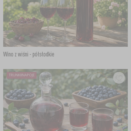
Wino z wiśni - półsłodkie
TRUNKIINAPOJE