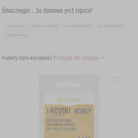
Smacznego! ...bo domowe jest lepsze!
miód do picia
przepis na miód pitny
jak zrobić miód pitny
jak zrobić trójniak
drożdże do miodu
Przejdź do sklepu >
Produkty użyte w przepisie |