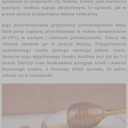
GADŻETY DOMOWE
spotkania ze znajomymi czy rodziną. Zatem, jeśli marzysz o
SUBSTANCJE DODATKOWE
pysznym, słodkim napoju alkoholowym, to sprawdź, jak w
›
PEKLE, MARYNATY I ZIOŁA
›
prosty sposób przygotujesz własny miód pitny.
BUTELKI
MOTORYZACJA
ETYKIETY
Jego przechowywanie przypomina przechowywanie wina.
KULTURY BAKTERII
›
Miód pitny najlepiej przechowywać w niskiej temperaturze
GĄSIORY
BADANIA ALKOHOLU
(5-10
°C
), w suchym i ciemnym pomieszczeniu. Zaleca się
LITERATURA WĘDLINIARSTWO
również ułożenie go w pozycji leżącej. Przygotowanie
REGAŁY
LITERATURA
wyśmienitego miodu pitnego wymaga jednak czasu.
Spożycie tego wyjątkowego trunku możliwe jest już po 1-2
AROMATY DYMU WĘDZARNICZEGO
latach. Dłuższy czas leżakowania potęguje smak i aromat
›
AROMATYZACJA
domowego trunku, a końcowy efekt sprawia, że warto
uzbroić się w cierpliwość.
LITERATURA
BADANIA WINA
ETYKIETY