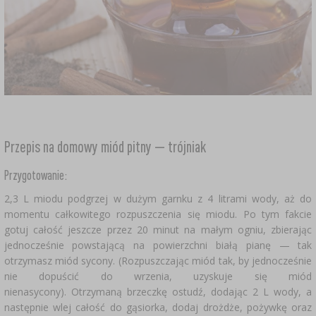
Przepis na domowy miód pitny — trójniak
Przygotowanie:
2,3 L miodu podgrzej w dużym garnku z 4 litrami wody, aż do
momentu całkowitego rozpuszczenia się miodu. Po tym fakcie
gotuj całość jeszcze przez 20 minut na małym ogniu, zbierając
jednocześnie powstającą na powierzchni białą pianę — tak
otrzymasz miód sycony. (Rozpuszczając miód tak, by jednocześnie
nie dopuścić do wrzenia, uzyskuje się miód
nienasycony). Otrzymaną brzeczkę ostudź, dodając 2 L wody, a
następnie wlej całość do gąsiorka, dodaj drożdże, pożywkę oraz