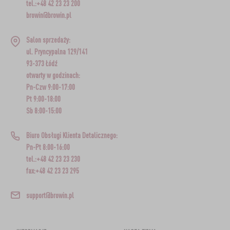
tel.:+48 42 23 23 200
browin@browin.pl
Salon sprzedaży:
ul. Pryncypalna 129/141
93-373 Łódź
otwarty w godzinach:
Pn-Czw 9:00-17:00
Pt 9:00-18:00
Sb 8:00-15:00
Biuro Obsługi Klienta Detalicznego:
Pn-Pt 8:00-16:00
tel.:+48 42 23 23 230
fax:+48 42 23 23 295
support@browin.pl