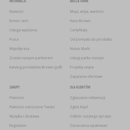
INFORMACJE
NASZA FIRMA
Nowości
Misja, wizja, wartości
Koniec serii
Nasz Browin
Usługa wędzenia
Certyfikaty
Praca
Od pomysłu do produktu
Współpraca
Nasze Marki
Zostań naszym partnerem
Usługi parku maszyn
Katalog produktów Browin (pdf)
Projekty unijne
Zapytania ofertowe
ZAKUPY
DLA KLIENTÓW
Płatności
Zgłaszanie reklamacji
Płatności odroczone Twisto
Zgłoś błąd
Wysyłka i dostawa
Odbiór zużytego sprzętu
Regulamin
Oznaczenia opakowań