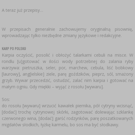
A teraz już przepisy…
W przepisach generalnie zachowujemy oryginalną pisownię,
wprowadzając tylko niezbędne zmiany językowe i redakcyjne.
KARP PO POLSKU
Karpia oczyścić, posolić i obłożyć talarkami cebuli na misce. W
rondlu [u]gotować w ilości wody potrzebnej do zalania ryby
warzywa: pietruszka, seler, por, marchew, cebula, liść bobkowy
[laurowy], ang[ielskie] ziele, parę goździków, pieprz, sól, smażony
grzyb. Wywar przecedzić, ostudzić, zalać nim karpia i gotować na
małym ogniu. Gdy miękki – wyjąć z rosołu [wywaru].
Sos:
do rosołu [wywaru] wrzucić kawałek piernika, pół cytryny wcisnąć,
[dodać] trochę cytrynowej skórki, zagotować dolewając szklankę
czerwonego wina, [dodać] garść rodzynków, parę poszatkowanych
migdałów słodkich, łyżkę karmelu, bo sos ma być słodkawy.