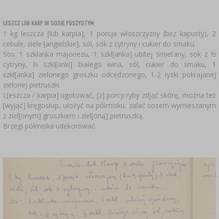
LESZCZ LUB KARP W SOSIE PUSZYSTYM
1 kg leszcza [lub karpia], 1 porcja włoszczyzny (bez kapusty), 2
cebule, ziele [angielskie], sól, sok z cytryny i cukier do smaku.
Sos: 1 szklanka majonezu, 1 szkl[anka] ubitej śmietany, sok z ½
cytryny, ½ szkl[anki] białego wina, sól, cukier do smaku, 1
szkl[anka] zielonego groszku odcedzonego, 1-2 łyżki pokrajanej
zielonej pietruszki.
L[eszcza / karpia] ugotować, [z] porcji ryby zdjąć skórę, można też
[wyjąć] kręgosłup, ułożyć na półmisku, zalać sosem wymieszanym
z ziel[onym] groszkiem i ziel[oną] pietruszką.
Brzegi półmiska udekorować.