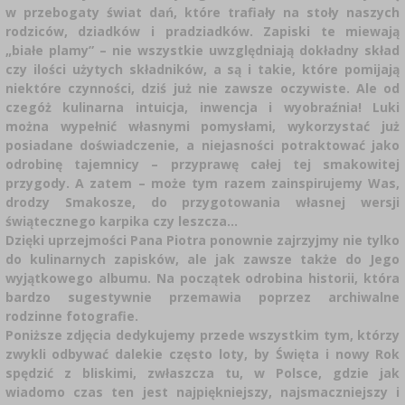
w przebogaty świat dań, które trafiały na stoły naszych
rodziców, dziadków i pradziadków. Zapiski te miewają
„białe plamy” – nie wszystkie uwzględniają dokładny skład
czy ilości użytych składników, a są i takie, które pomijają
niektóre czynności, dziś już nie zawsze oczywiste. Ale od
czegóż kulinarna intuicja, inwencja i wyobraźnia! Luki
można wypełnić własnymi pomysłami, wykorzystać już
posiadane doświadczenie, a niejasności potraktować jako
odrobinę tajemnicy – przyprawę całej tej smakowitej
przygody. A zatem – może tym razem zainspirujemy Was,
drodzy Smakosze, do przygotowania własnej wersji
świątecznego karpika czy leszcza…
Dzięki uprzejmości Pana Piotra ponownie zajrzyjmy nie tylko
do kulinarnych zapisków, ale jak zawsze także do Jego
wyjątkowego albumu. Na początek odrobina historii, która
bardzo sugestywnie przemawia poprzez archiwalne
rodzinne fotografie.
Poniższe zdjęcia dedykujemy przede wszystkim tym, którzy
zwykli odbywać dalekie często loty, by Święta i nowy Rok
spędzić z bliskimi, zwłaszcza tu, w Polsce, gdzie jak
wiadomo czas ten jest najpiękniejszy, najsmaczniejszy i