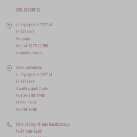
BDO: 000008185
ul. Pryncypalna 129/141
93-373 Łódź
Recepcja:
tel.:+48 42 23 23 200
browin@browin.pl
Salon sprzedaży:
ul. Pryncypalna 129/141
93-373 Łódź
otwarty w godzinach:
Pn-Czw 9:00-17:00
Pt 9:00-18:00
Sb 8:00-15:00
Biuro Obsługi Klienta Detalicznego:
Pn-Pt 8:00-16:00