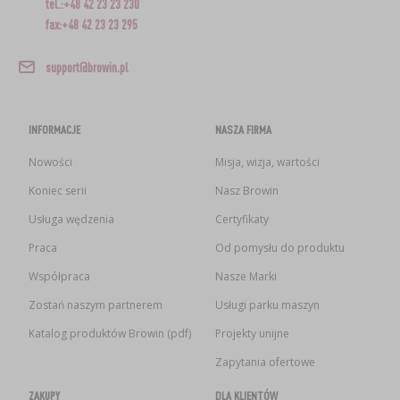
tel.:+48 42 23 23 230
fax:+48 42 23 23 295
support@browin.pl
INFORMACJE
NASZA FIRMA
Nowości
Misja, wizja, wartości
Koniec serii
Nasz Browin
Usługa wędzenia
Certyfikaty
Praca
Od pomysłu do produktu
Współpraca
Nasze Marki
Zostań naszym partnerem
Usługi parku maszyn
Katalog produktów Browin (pdf)
Projekty unijne
Zapytania ofertowe
ZAKUPY
DLA KLIENTÓW