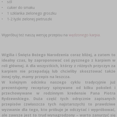
• sól
SUBSTANCJE DODATKOWE
›
MIERNIKI, WSKAŹNIKI
• cukier do smaku
GADŻETY DOMOWE
›
PEKLE, MARYNATY I ZIOŁA
• 1 szklanka zielonego groszku
ETYKIETY
• 1-2 łyżki zielonej pietruszki
›
BUTELKI
MOTORYZACJA
KULTURY BAKTERII
BADANIA ALKOHOLU
Wypróbuj też naszą wersję przepisu na
wędzonego karpia.
›
GĄSIORY
LITERATURA WĘDLINIARSTWO
LITERATURA
AROMATY DYMU WĘDZARNICZEGO
REGAŁY
Wigilia i Święta Bożego Narodzenia coraz bliżej, a zatem to
idealny czas, by zaproponować coś pysznego z karpiem w
roli głównej. A dla wszystkich, którzy z różnych przyczyn za
›
AROMATYZACJA
karpiem nie przepadają lub chcieliby skosztować także
innej ryby, mamy przepis na leszcza.
W kolejnym odcinku naszego cyklu tradycyjnie już
LITERATURA
prezentujemy receptury spisywane od kilku pokoleń i
przechowywane w rodzinnym kredensie Pana Piotra
BADANIA WINA
Rydzewskiego. Duża część tych odręcznie zapisanych
przepisów (zwłaszcza tych najstarszych) to prawdziwe
wyzwanie dla tego, kto próbuje je odczytać i wypróbować,
ETYKIETY
ale zawsze jest to trud wynagrodzony – warto zanurzyć się