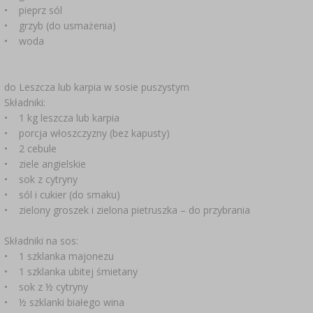
CZUJNIKI BEZPRZEWODOWE
›
BECZKI I WORKI
SUBSTANCJE ŻELUJĄCE DŻEMY
GARNKI I FORMY RZYMSKIE
ZACISKARKI
DOMKI I KARMNIKI
• pieprz sól
• grzyb (do usmażenia)
RURKI FERMENTACYJNE
DROŻDŻE WINIARSKIE
DODATKI AROMATYZUJĄCE I PRZYPRAWY
• woda
ZESTAWY SERWOWARSKIE
MASZYNKI DO MIELENIA
KAMIONKA
›
›
GĄSIORY
WĘDZARNIE I HAKI
AKCESORIA PIWOWARSKIE
LITERATURA
›
ŚRODKI DODATKOWE
DEKORACJE CUKIERNICZE I PRODUKTY DO
SOKOWNIKI
›
PAKOWANIE PRÓŻNIOWE
do Leszcza lub karpia w sosie puszystym
›
GRILLOWANIE
›
BUTELKI
PIECZENIA
Składniki:
KAPSLE
WĘDZENIE I GRILLOWANIE
PRASY
• 1 kg leszcza lub karpia
BUTELKI
NACZYNIA ŻELIWNE
›
AKCESORIA DO PEKLOWANIA
• porcja włoszczyzny (bez kapusty)
ZAKRĘTKI
KAPSLOWNICE
• 2 cebule
KULTURY BAKTERII
ROZDRABNIARKI
SZYBKOWARY
• ziele angielskie
PALENISKA
BECZKI I KARAFKI
›
APLIKATORY, ZACISKARKI
• sok z cytryny
BUTELKI
JOGURTOWNICE
›
• sól i cukier (do smaku)
FILTROWANIE
SUSZARKI DO ŻYWNOŚCI
›
PAKOWANIE PRÓŻNIOWE
VYPITO
• zielony groszek i zielona pietruszka – do przybrania
›
NICI, SZNURKI, SIATKI
BADANIA PIWA
PRZYPRAWY
LEJKI
›
KORKOWANIE
Składniki na sos:
DROŻDŻE GORZELNICZE
›
PRZECHOWYWANIE
• 1 szklanka majonezu
OSŁONKI
• 1 szklanka ubitej śmietany
ETYKIETY
›
AKCESORIA WINIARSKIE
WĘGIEL AKTYWNY
• sok z ½ cytryny
›
MŁYNKI I MOŹDZIERZE
JELITA
• ½ szklanki białego wina