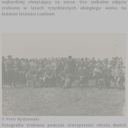
najbardziej chwytający za serce. Oto unikalne zdjęcia
zrobione w latach trzydziestych ubiegłego wieku na
łódzkim lotnisku Lublinek.
© Piotr Rydzewski
Fotografia zrobiona podczas uroczystości chrztu dwóch