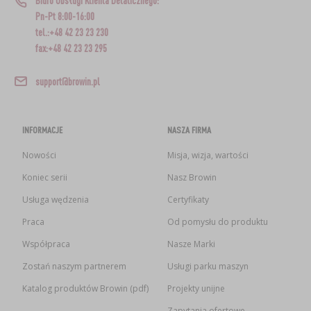
Biuro Obsługi Klienta Detalicznego:
Pn-Pt 8:00-16:00
tel.:+48 42 23 23 230
fax:+48 42 23 23 295
support@browin.pl
INFORMACJE
NASZA FIRMA
Nowości
Misja, wizja, wartości
Koniec serii
Nasz Browin
Usługa wędzenia
Certyfikaty
Praca
Od pomysłu do produktu
Współpraca
Nasze Marki
Zostań naszym partnerem
Usługi parku maszyn
Katalog produktów Browin (pdf)
Projekty unijne
Zapytania ofertowe