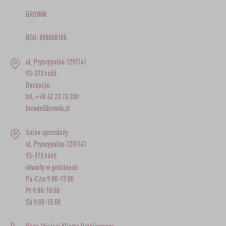
BROWIN
BDO: 000008185
ul. Pryncypalna 129/141
93-373 Łódź
Recepcja:
tel.:+48 42 23 23 200
browin@browin.pl
Salon sprzedaży:
ul. Pryncypalna 129/141
93-373 Łódź
otwarty w godzinach:
Pn-Czw 9:00-17:00
Pt 9:00-18:00
Sb 8:00-15:00