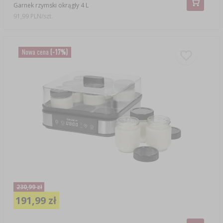
Garnek rzymski okrągły 4 L
91,99 PLN/szt.
Nowa cena
(-17%)
230,99 zł
191,99 zł