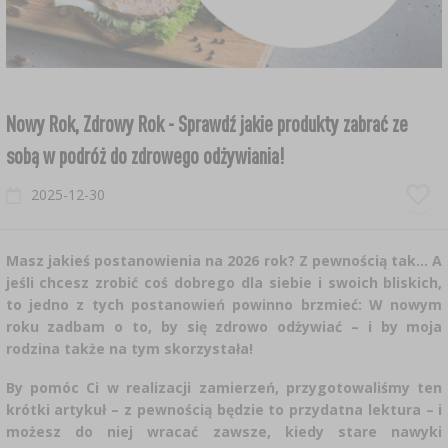
›
›
DESTYLATORY HAWKSTILL
TEMPERATURA OTOCZENIA
ZAKWASY
PODPUSZCZKI
CHMIELE
NAWADNIANIE
›
›
›
›
JELITA I OSŁONKI
SZYNKOWARY I WORKI
BALONY DO WINA
ŚRODKI DODATKOWE
›
›
DESTYLATORY
KUCHENNE
GARNKI I FORMY RZYMSKIE
SUBSTANCJE POMOCNICZE
NIENACHMIELONE EKSTRAKTY
PODŁOŻA
KULTURY BAKTERII SEROWARSKIE
KOSZE DO BALONÓW
›
›
WĘDZARNIE I HAKI
SŁOIKI
Nowy Rok, Zdrowy Rok - Sprawdź jakie produkty zabrać ze
KOLUMNY FILTRACYJNE
LODÓWKOWE
sobą w podróż do zdrowego odżywiania!
KAMIENIE DO PIZZY
KULTURY BAKTERII
BREWKITY COOPERS
MIERNIKI GLEBOWE
KULTURY BAKTERII WĘDLINIARSKIE
KORKI I KAPTURKI DO BALONÓW
ZRĘBKI WĘDZARNICZE
ZAKRĘTKI DO SŁOIKÓW
POJEMNIKI FERMENTACYJNE
KĄPIELOWE
2025-12-30
PUCHARKI DO DESERÓW
CHUSTY SEROWARSKIE
SPECJAŁY ŁÓDZKIE
›
MOCOWANIE ROŚLIN
POJEMNIKI FERMENTACYJNE
›
NAPOJE I AKCESORIA
PALENISKA
AKCESORIA DO PRZETWORÓW
RURKI FERMENTACYJNE
SPECJALISTYCZNE
Masz jakieś postanowienia na 2026 rok? Z pewnością tak… A
FORMY DO SERA
DODATKI DO PIWA
SŁOIKI DO FERMENTACJI
›
jeśli chcesz zrobić coś dobrego dla siebie i swoich bliskich,
ODSTRASZACZE
KOCIOŁKI I NACZYNIA ŻELIWNE
MASZYNKI DO POMIDORÓW
MIERNIKI, WSKAŹNIKI
ZOOLOGICZNE
›
PEKLE, MARYNATY, PRZYPRAWY I ZIOŁA
to jedno z tych postanowień powinno brzmieć: W nowym
DODATKOWE AKCESORIA
DROŻDŻE PIWOWARSKIE
roku zadbam o to, by się zdrowo odżywiać – i by moja
RURKI FERMENTACYJNE
GRILLOWANIE
SZATKOWNICE DO KAPUSTY
DODATKOWE AKCESORIA
ELEKTRONICZNE
›
SZKLARNIE I TUNELE
rodzina także na tym skorzystała!
PODPUSZCZKI SEROWARSKIE
PRASY
AREOMETRY
By pomóc Ci w realizacji zamierzeń, przygotowaliśmy ten
VYPITO
UBIJAKI DO KAPUSTY
RETRO
›
›
NADZIEWARKI
DODATKI SMAKOWE
SUBSTANCJE POMOCNICZE W SEROWARSTWIE
AKCESORIA I NARZĘDZIA OGRODNICZE
krótki artykuł – z pewnością będzie to przydatna lektura – i
możesz do niej wracać zawsze, kiedy stare nawyki
POJEMNIKI FERMENTACYJNE
›
PAKOWANIE PRÓŻNIOWE
POŻYWKI