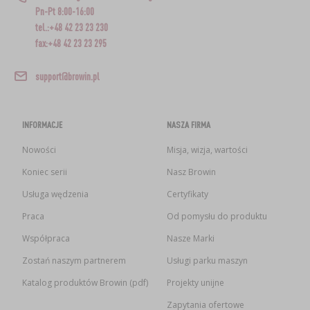
Pn-Pt 8:00-16:00
tel.:+48 42 23 23 230
fax:+48 42 23 23 295
support@browin.pl
INFORMACJE
NASZA FIRMA
Nowości
Misja, wizja, wartości
Koniec serii
Nasz Browin
Usługa wędzenia
Certyfikaty
Praca
Od pomysłu do produktu
Współpraca
Nasze Marki
Zostań naszym partnerem
Usługi parku maszyn
Katalog produktów Browin (pdf)
Projekty unijne
Zapytania ofertowe