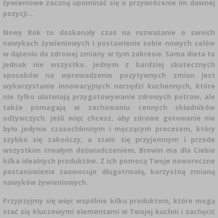
CZUJNIKI BEZPRZEWODOWE
›
żywieniowe zaczną upominać się o przywrócenie im dawnej
BECZKI I WORKI
SUBSTANCJE ŻELUJĄCE DŻEMY
GARNKI I FORMY RZYMSKIE
ZACISKARKI
DOMKI I KARMNIKI
pozycji…
RURKI FERMENTACYJNE
DROŻDŻE WINIARSKIE
DODATKI AROMATYZUJĄCE I PRZYPRAWY
ZESTAWY SERWOWARSKIE
MASZYNKI DO MIELENIA
KAMIONKA
›
›
Nowy Rok to doskonały czas na rozważanie o swoich
GĄSIORY
WĘDZARNIE I HAKI
nawykach żywieniowych i postawienie sobie nowych celów
AKCESORIA PIWOWARSKIE
LITERATURA
›
ŚRODKI DODATKOWE
w dążeniu do zdrowej zmiany w tym zakresie. Sama dieta to
DEKORACJE CUKIERNICZE I PRODUKTY DO
SOKOWNIKI
›
PAKOWANIE PRÓŻNIOWE
›
GRILLOWANIE
›
BUTELKI
jednak nie wszystko. Jednym z bardziej skutecznych
PIECZENIA
KAPSLE
sposobów na wprowadzenie pozytywnych zmian jest
WĘDZENIE I GRILLOWANIE
PRASY
BUTELKI
wykorzystanie innowacyjnych narzędzi kuchennych, które
NACZYNIA ŻELIWNE
›
AKCESORIA DO PEKLOWANIA
ZAKRĘTKI
nie tylko ułatwiają przygotowywanie zdrowych potraw, ale
KAPSLOWNICE
KULTURY BAKTERII
także pomagają w zachowaniu cennych składników
ROZDRABNIARKI
SZYBKOWARY
PALENISKA
odżywczych. Jeśli więc chcesz, aby zdrowe gotowanie nie
BECZKI I KARAFKI
›
APLIKATORY, ZACISKARKI
BUTELKI
było jedynie czasochłonnym i męczącym procesem, który
JOGURTOWNICE
›
FILTROWANIE
SUSZARKI DO ŻYWNOŚCI
szybko się zakończy, a stało się przyjemnym i przede
›
PAKOWANIE PRÓŻNIOWE
VYPITO
›
wszystkim trwałym doświadczeniem, Browin ma dla Ciebie
NICI, SZNURKI, SIATKI
BADANIA PIWA
PRZYPRAWY
kilka idealnych produktów. Z ich pomocą Twoje noworoczne
LEJKI
›
KORKOWANIE
postanowienie zaowocuje długotrwałą, korzystną zmianą
DROŻDŻE GORZELNICZE
›
PRZECHOWYWANIE
OSŁONKI
nawyków żywieniowych.
ETYKIETY
›
AKCESORIA WINIARSKIE
WĘGIEL AKTYWNY
Przyjrzyjmy się więc wspólnie kilku produktom, które mogą
›
MŁYNKI I MOŹDZIERZE
JELITA
stać się kluczowymi elementami w Twojej kuchni i zachęcić