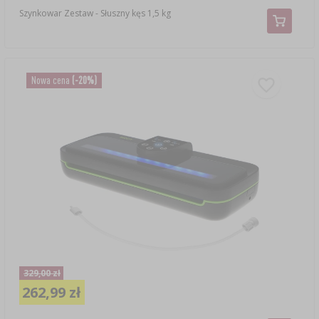
Szynkowar Zestaw - Słuszny kęs 1,5 kg
Nowa cena
(-20%)
329,00 zł
262,99 zł