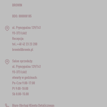
BROWIN
BDO: 000008185
ul. Pryncypalna 129/141
93-373 Łódź
Recepcja:
tel.:+48 42 23 23 200
browin@browin.pl
Salon sprzedaży:
ul. Pryncypalna 129/141
93-373 Łódź
otwarty w godzinach:
Pn-Czw 9:00-17:00
Pt 9:00-18:00
Sb 8:00-15:00
Biuro Obsługi Klienta Detalicznego: