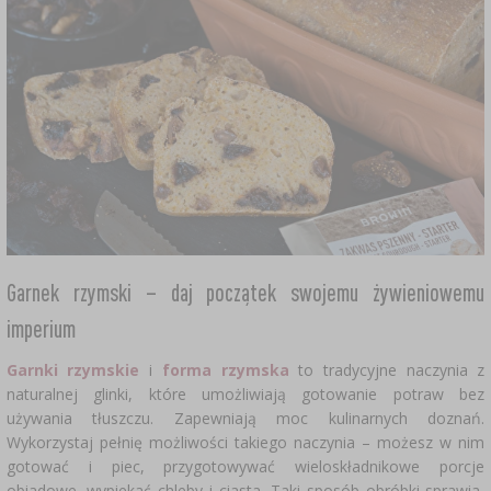
Garnek rzymski – daj początek swojemu żywieniowemu
imperium
Garnki rzymskie
i
forma rzymska
to tradycyjne naczynia z
naturalnej glinki, które umożliwiają gotowanie potraw bez
używania tłuszczu. Zapewniają moc kulinarnych doznań.
Wykorzystaj pełnię możliwości takiego naczynia – możesz w nim
gotować i piec, przygotowywać wieloskładnikowe porcje
obiadowe, wypiekać chleby i ciasta. Taki sposób obróbki sprawia,