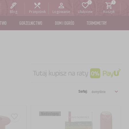
Blog
Przepiśnik
Logowanie
Ulubione
Koszyk
STWO
GORZELNICTWO
DOM I OGRÓD
TERMOMETRY
Sortuj:
Niedostępny