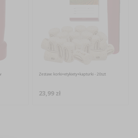
w
Zestaw: korki+etykiety+kapturki - 20szt
23,99 zł