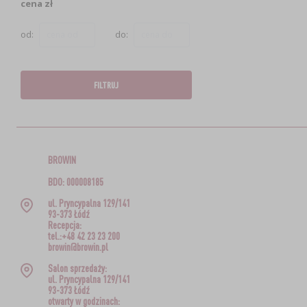
cena zł
od:
do:
FILTRUJ
BROWIN
BDO: 000008185
ul. Pryncypalna 129/141
93-373 Łódź
Recepcja:
tel.:+48 42 23 23 200
browin@browin.pl
Salon sprzedaży:
ul. Pryncypalna 129/141
93-373 Łódź
otwarty w godzinach: