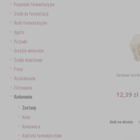
Pojemniki fermentacyjne
Słoiki do fermentacji
Rurki fermentacyjne
Vypito
Pożywki
Drożdże winiarskie
Środki dodatkowe
Prasy
Zestaw: korki 
Rozdrabniarki
Filtrowanie
12,39 zł
Korkowanie
Zestawy
Korki
Ilość na stronie:
Korkownica
Kapturki termokurczliwe