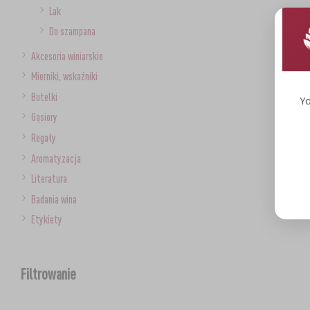
Lak
Do szampana
Akcesoria winiarskie
Mierniki, wskaźniki
Butelki
Yo
Gąsiory
Regały
Aromatyzacja
Literatura
Badania wina
Etykiety
Filtrowanie