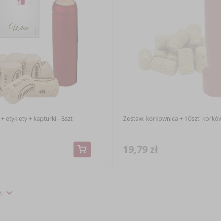
+ etykiety + kapturki - 8szt
Zestaw: korkownica + 10szt. korkó
19,79 zł