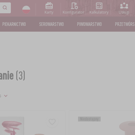
Karty
Konfigurator
Kalkulatory
Usługi
PIEKARNICTWO
SEROWARSTWO
PIWOWARSTWO
PRZETWÓR
anie
(3)
Niedostępny