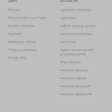
ZAKUPY
DLA KLIENTÓW
Płatności
Zgłaszanie reklamacji
Płatności odroczone Twisto
Zgłoś błąd
Wysyłka i dostawa
Odbiór zużytego sprzętu
Regulamin
Oznaczenia opakowań
Reklamacje i zwroty
Dane firmy
Polityka prywatności
Ogólne bezpieczeństwo
produktów (GPSR)
Porady i FAQ
Mapa dojazdu
Kalkulator winiarski
Kalkulator nalewek
Kalkulator serowarski
Kalkulator wędliniarski