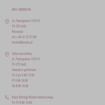
BDO: 000008185
ul. Pryncypalna 129/141
93-373 Łódź
Recepcja:
tel.:+48 42 23 23 200
browin@browin.pl
Salon sprzedaży:
ul. Pryncypalna 129/141
93-373 Łódź
otwarty w godzinach:
Pn-Czw 9:00-17:00
Pt 9:00-18:00
Sb 8:00-15:00
Biuro Obsługi Klienta Detalicznego:
Pn-Pt 8:00-16:00