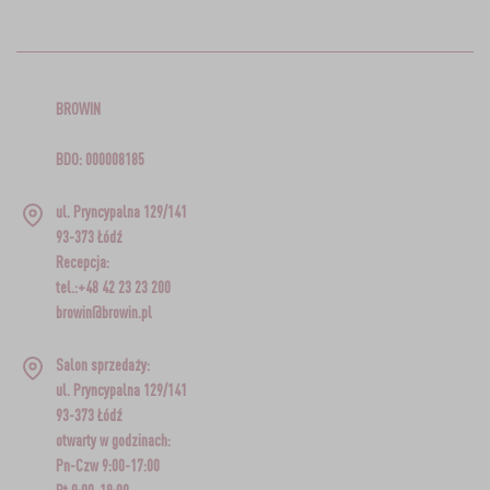
BROWIN
BDO: 000008185
ul. Pryncypalna 129/141
93-373 Łódź
Recepcja:
tel.:+48 42 23 23 200
browin@browin.pl
Salon sprzedaży:
ul. Pryncypalna 129/141
93-373 Łódź
otwarty w godzinach:
Pn-Czw 9:00-17:00