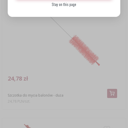
Stay on this page
24,78 zł
Szczotka do mycia balonów - duża
24,78 PLN/szt.