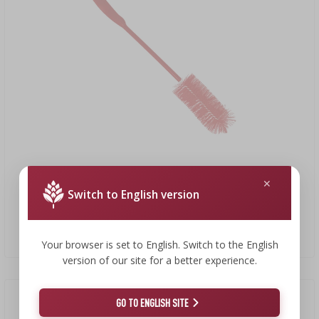
13,99 zł
Switch to English version
Szczotka do butelek 1 L
13,99 PLN/szt.
Your browser is set to English. Switch to the English
version of our site for a better experience.
GO TO ENGLISH SITE