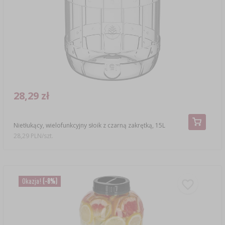
SUBSTANCJE DODATKOWE
›
MIERNIKI, WSKAŹNIKI
GADŻETY DOMOWE
›
PEKLE, MARYNATY I ZIOŁA
ETYKIETY
›
BUTELKI
MOTORYZACJA
KULTURY BAKTERII
BADANIA ALKOHOLU
›
GĄSIORY
LITERATURA WĘDLINIARSTWO
LITERATURA
28,29 zł
AROMATY DYMU WĘDZARNICZEGO
REGAŁY
Nietłukący, wielofunkcyjny słoik z czarną zakrętką, 15L
›
AROMATYZACJA
28,29 PLN/szt.
LITERATURA
Okazja!
(-8%)
BADANIA WINA
ETYKIETY