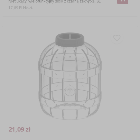
Nietłukący, wielofunkcyjny słoik z czarną zakrętką, 8L
17,69 PLN/szt.
21,09 zł