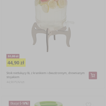
51,00 zł
44,90 zł
Słoik nietłukący 8L z kranikiem i dwustronnym, drewnianym
stojakiem
44,90 PLN/szt.
Okazja!
(-16%)