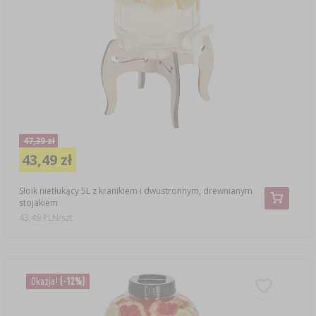
47,39 zł
43,49 zł
Słoik nietłukący 5L z kranikiem i dwustronnym, drewnianym
stojakiem
43,49 PLN/szt.
Okazja!
(-12%)