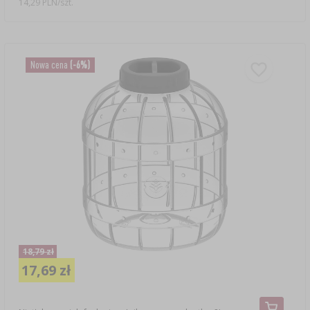
14,29 PLN/szt.
Nowa cena
(-6%)
18,79 zł
17,69 zł