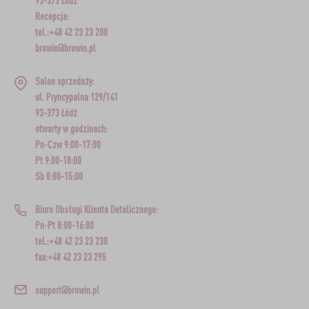
93-373 Łódź
Recepcja:
tel.:+48 42 23 23 200
browin@browin.pl
Salon sprzedaży:
ul. Pryncypalna 129/141
93-373 Łódź
otwarty w godzinach:
Pn-Czw 9:00-17:00
Pt 9:00-18:00
Sb 8:00-15:00
Biuro Obsługi Klienta Detalicznego:
Pn-Pt 8:00-16:00
tel.:+48 42 23 23 230
fax:+48 42 23 23 295
support@browin.pl