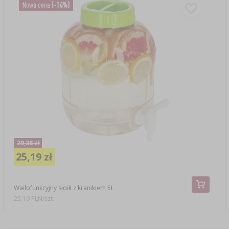
Nowa cena
(-14%)
29,38 zł
25,19 zł
Wielofunkcyjny słoik z kranikiem 5L
25,19 PLN/szt.