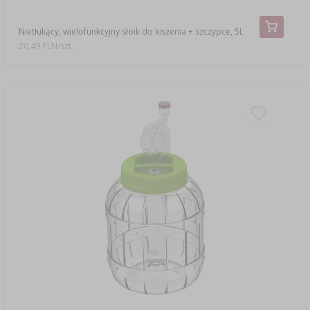
Nietłukący, wielofunkcyjny słoik do kiszenia + szczypce, 5L
20,49 PLN/szt.