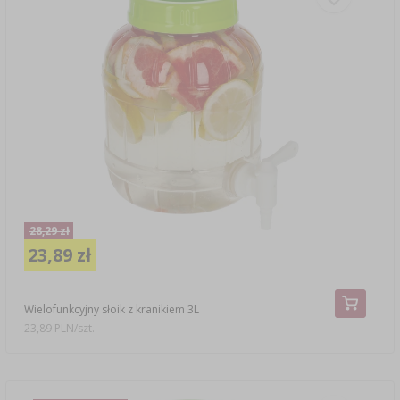
28,29 zł
23,89 zł
Wielofunkcyjny słoik z kranikiem 3L
23,89 PLN/szt.