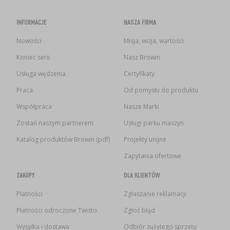
INFORMACJE
NASZA FIRMA
Nowości
Misja, wizja, wartości
Koniec serii
Nasz Browin
Usługa wędzenia
Certyfikaty
Praca
Od pomysłu do produktu
Współpraca
Nasze Marki
Zostań naszym partnerem
Usługi parku maszyn
Katalog produktów Browin (pdf)
Projekty unijne
Zapytania ofertowe
ZAKUPY
DLA KLIENTÓW
Płatności
Zgłaszanie reklamacji
Płatności odroczone Twisto
Zgłoś błąd
Wysyłka i dostawa
Odbiór zużytego sprzętu