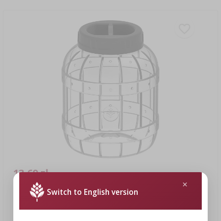
13,69 zł
Switch to English version
Nietłukący, wielofunkcyjny słoik z czarną zakrętką, 3L
13,69 PLN/szt.