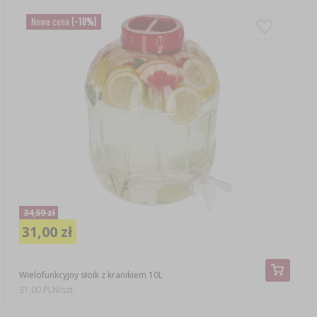
Nowa cena
(-10%)
34,59 zł
31,00 zł
Wielofunkcyjny słoik z kranikiem 10L
31,00 PLN/szt.