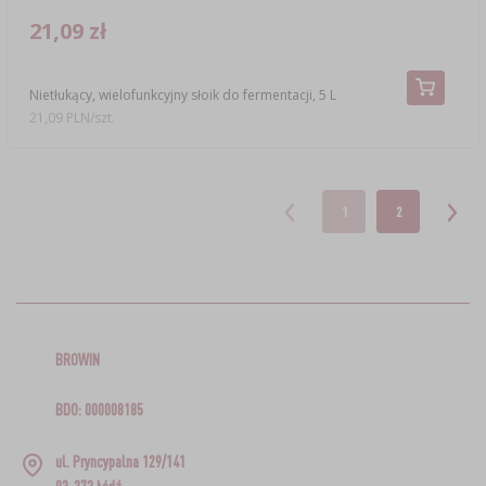
21,09 zł
Nietłukący, wielofunkcyjny słoik do fermentacji, 5 L
21,09 PLN/szt.
1
2
BROWIN
BDO: 000008185
ul. Pryncypalna 129/141