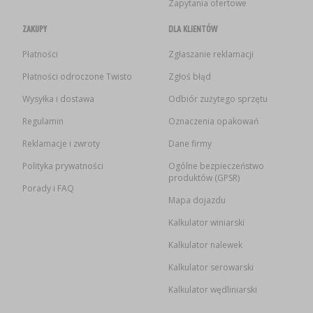
Zapytania ofertowe
SUBSTANCJE DODATKOWE
›
MIERNIKI, WSKAŹNIKI
GADŻETY DOMOWE
›
PEKLE, MARYNATY I ZIOŁA
ZAKUPY
DLA KLIENTÓW
ETYKIETY
›
Płatności
Zgłaszanie reklamacji
BUTELKI
MOTORYZACJA
KULTURY BAKTERII
Płatności odroczone Twisto
Zgłoś błąd
BADANIA ALKOHOLU
›
Wysyłka i dostawa
Odbiór zużytego sprzętu
GĄSIORY
LITERATURA WĘDLINIARSTWO
Regulamin
Oznaczenia opakowań
LITERATURA
AROMATY DYMU WĘDZARNICZEGO
REGAŁY
Reklamacje i zwroty
Dane firmy
Polityka prywatności
Ogólne bezpieczeństwo
produktów (GPSR)
›
AROMATYZACJA
Porady i FAQ
Mapa dojazdu
Kalkulator winiarski
LITERATURA
Kalkulator nalewek
BADANIA WINA
Kalkulator serowarski
Kalkulator wędliniarski
ETYKIETY