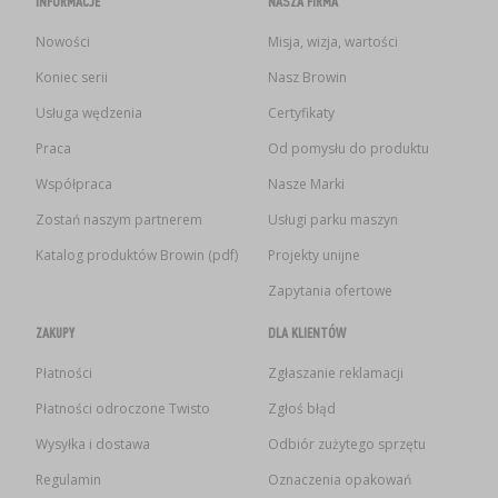
INFORMACJE
NASZA FIRMA
Nowości
Misja, wizja, wartości
Koniec serii
Nasz Browin
Usługa wędzenia
Certyfikaty
Praca
Od pomysłu do produktu
Współpraca
Nasze Marki
Zostań naszym partnerem
Usługi parku maszyn
Katalog produktów Browin (pdf)
Projekty unijne
Zapytania ofertowe
ZAKUPY
DLA KLIENTÓW
Płatności
Zgłaszanie reklamacji
Płatności odroczone Twisto
Zgłoś błąd
Wysyłka i dostawa
Odbiór zużytego sprzętu
Regulamin
Oznaczenia opakowań