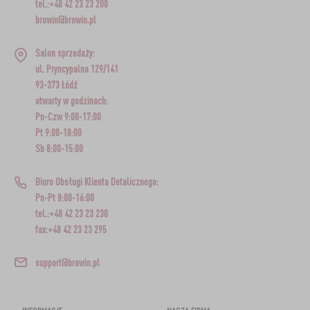
tel.:+48 42 23 23 200
browin@browin.pl
Salon sprzedaży:
ul. Pryncypalna 129/141
93-373 Łódź
otwarty w godzinach:
Pn-Czw 9:00-17:00
Pt 9:00-18:00
Sb 8:00-15:00
Biuro Obsługi Klienta Detalicznego:
Pn-Pt 8:00-16:00
tel.:+48 42 23 23 230
fax:+48 42 23 23 295
support@browin.pl