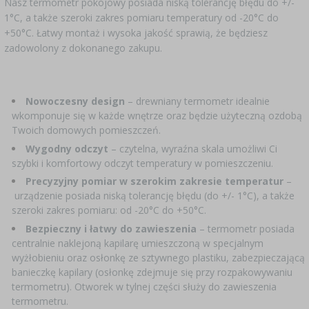
Nasz termometr pokojowy posiada niską tolerancję błędu do +/-
SUBSTANCJE DODATKOWE
›
MIERNIKI, WSKAŹNIKI
1°C, a także szeroki zakres pomiaru temperatury od -20°C do
GADŻETY DOMOWE
›
PEKLE, MARYNATY I ZIOŁA
+50°C. Łatwy montaż i wysoka jakość sprawią, że będziesz
zadowolony z dokonanego zakupu.
ETYKIETY
›
BUTELKI
MOTORYZACJA
KULTURY BAKTERII
BADANIA ALKOHOLU
›
GĄSIORY
Nowoczesny design
–
drewniany termometr idealnie
LITERATURA WĘDLINIARSTWO
wkomponuje się w każde wnętrze oraz będzie użyteczną ozdobą
LITERATURA
Twoich domowych pomieszczeń.
AROMATY DYMU WĘDZARNICZEGO
REGAŁY
Wygodny odczyt
–
czytelna, wyraźna
skala umożliwi Ci
szybki i komfortowy odczyt temperatury w pomieszczeniu.
›
AROMATYZACJA
Precyzyjny pomiar w szerokim zakresie temperatur
–
urządzenie posiada niską tolerancję błędu
(do +/- 1°C), a także
szeroki zakres pomiaru: od -20°C do +50°C.
LITERATURA
Bezpieczny i łatwy do zawieszenia
– termometr posiada
centralnie naklejoną kapilarę umieszczoną w specjalnym
wyżłobieniu oraz osłonkę ze sztywnego plastiku, zabezpieczającą
BADANIA WINA
banieczkę kapilary (osłonkę zdejmuje się przy rozpakowywaniu
termometru). Otworek w tylnej części służy do zawieszenia
ETYKIETY
termometru.