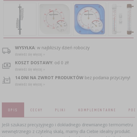
CZUJNIKI BEZPRZEWODOWE
›
BECZKI I WORKI
SUBSTANCJE ŻELUJĄCE DŻEMY
GARNKI I FORMY RZYMSKIE
ZACISKARKI
DOMKI I KARMNIKI
RURKI FERMENTACYJNE
DROŻDŻE WINIARSKIE
DODATKI AROMATYZUJĄCE I PRZYPRAWY
ZESTAWY SERWOWARSKIE
MASZYNKI DO MIELENIA
KAMIONKA
›
›
GĄSIORY
WĘDZARNIE I HAKI
AKCESORIA PIWOWARSKIE
LITERATURA
›
ŚRODKI DODATKOWE
DEKORACJE CUKIERNICZE I PRODUKTY DO
SOKOWNIKI
›
PAKOWANIE PRÓŻNIOWE
›
GRILLOWANIE
›
BUTELKI
PIECZENIA
KAPSLE
WYSYŁKA
: w najbliższy dzień roboczy
WĘDZENIE I GRILLOWANIE
PRASY
BUTELKI
dowiedz się więcej »
NACZYNIA ŻELIWNE
›
AKCESORIA DO PEKLOWANIA
ZAKRĘTKI
KOSZT DOSTAWY
: od 0 zł!
KAPSLOWNICE
KULTURY BAKTERII
ROZDRABNIARKI
dowiedz się więcej »
SZYBKOWARY
PALENISKA
BECZKI I KARAFKI
›
APLIKATORY, ZACISKARKI
14 DNI NA ZWROT PRODUKTÓW
bez podania przyczyny!
BUTELKI
JOGURTOWNICE
›
dowiedz się więcej »
FILTROWANIE
SUSZARKI DO ŻYWNOŚCI
›
PAKOWANIE PRÓŻNIOWE
VYPITO
›
NICI, SZNURKI, SIATKI
BADANIA PIWA
PRZYPRAWY
LEJKI
›
KORKOWANIE
DROŻDŻE GORZELNICZE
›
PRZECHOWYWANIE
OPIS
CECHY
PLIKI
KOMPLEMENTARNE
POD
OSŁONKI
ETYKIETY
›
AKCESORIA WINIARSKIE
Jeśli szukasz precyzyjnego i dokładnego drewnianego termometru
WĘGIEL AKTYWNY
›
MŁYNKI I MOŹDZIERZE
JELITA
wewnętrznego z czytelną skalą, mamy dla Ciebie idealny produkt.