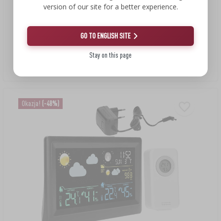
version of our site for a better experience.
196,98 zł
102,99 zł
GO TO ENGLISH SITE
Stacja pogody (RCC,DCF) - elektroniczna, bezprzewodowa,
Stay on this page
podświetlana, czujnik, biała
102,99 PLN/szt.
Okazja!
(-48%)