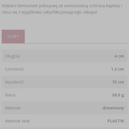
Wybierz termometr pokojowy ze wzmocnioną ochroną kapilary i
ciesz się z wyjątkowo satysfakcjonującego zakupu!
CECHY
Długość
4 cm
Szerokość
1.2 cm
Wysokość
15 cm
Masa
36.0 g
Materiał
drewniany
Materiał skali
PLASTIK