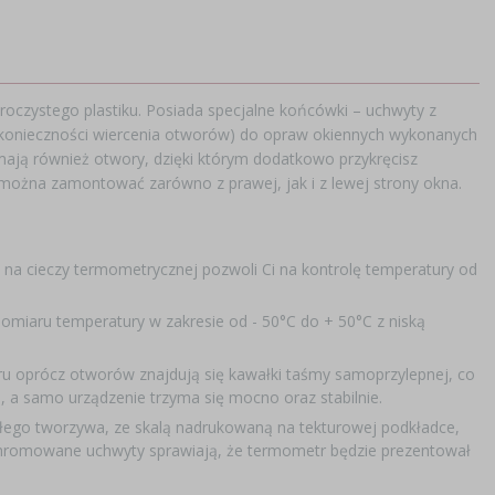
oczystego plastiku. Posiada specjalne końcówki – uchwyty z
konieczności wiercenia otworów) do opraw okiennych wykonanych
mają również otwory, dzięki którym dodatkowo przykręcisz
e można zamontować zarówno z prawej, jak i z lewej strony okna.
na cieczy termometrycznej pozwoli Ci na kontrolę temperatury od
iaru temperatury w zakresie od - 50°C do + 50°C z niską
 oprócz otworów znajdują się kawałki taśmy samoprzylepnej, co
, a samo urządzenie trzyma się mocno oraz stabilnie.
łego tworzywa, ze skalą nadrukowaną na tekturowej podkładce,
hromowane uchwyty sprawiają, że termometr będzie prezentował