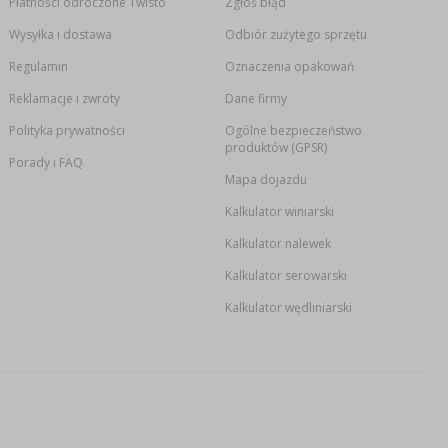
Płatności odroczone Twisto
Zgłoś błąd
Wysyłka i dostawa
Odbiór zużytego sprzętu
Regulamin
Oznaczenia opakowań
Reklamacje i zwroty
Dane firmy
Polityka prywatności
Ogólne bezpieczeństwo
produktów (GPSR)
Porady i FAQ
Mapa dojazdu
Kalkulator winiarski
Kalkulator nalewek
Kalkulator serowarski
Kalkulator wędliniarski