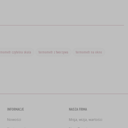
rmometr czytelna skala
termometr z tworzywa
termometr na okno
INFORMACJE
NASZA FIRMA
Nowości
Misja, wizja, wartości