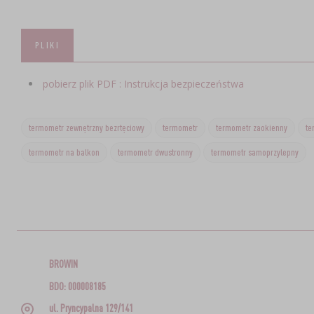
PLIKI
pobierz plik PDF : Instrukcja bezpieczeństwa
termometr zewnętrzny bezrtęciowy
termometr
termometr zaokienny
te
termometr na balkon
termometr dwustronny
termometr samoprzylepny
BROWIN
BDO: 000008185
ul. Pryncypalna 129/141