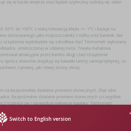
e się w każde wnętrze oraz będzie użyteczną ozdobą np. okien
-50°C do +50°C z niską tolerancją błędu +/- 1°C i bazuje na
enu (stosowanego jako rozpuszczalnik) z naftą oraz barwnik. Nie
 z urządzenia wydobędzie się szkodliwa rtęć! Termometr wykonany
odkładce, umieszczonej w szklanej rurce. Trwała metalowa
entował atrakcyjnie przez bardzo długi czas! Urządzenie
u oprócz otworów znajdują się kawałki taśmy samoprzylepnej, co
arówno z prawej, jak i lewej strony okna).
 na bezpośrednie działanie promieni słonecznych. Zbyt silne
dce. Bezpośrednie działanie promieni słonecznych szczególnie
cz rozpręży się i spowoduje pękniecie kapilary. Termometr
i lewej strony okna. W celu zmiany kierunku jego montowania
orków.
Switch to English version