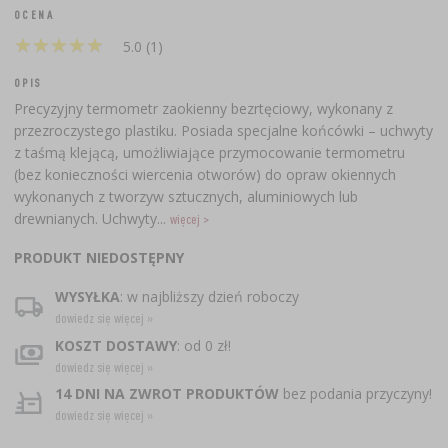
OCENA
★
★
★
★
★
★
★
★
★
★
5.0 (1)
OPIS
Precyzyjny termometr zaokienny bezrtęciowy, wykonany z
przezroczystego plastiku. Posiada specjalne końcówki – uchwyty
z taśmą klejącą, umożliwiające przymocowanie termometru
(bez konieczności wiercenia otworów) do opraw okiennych
wykonanych z tworzyw sztucznych, aluminiowych lub
drewnianych. Uchwyty...
więcej >
PRODUKT NIEDOSTĘPNY
WYSYŁKA
: w najbliższy dzień roboczy
dowiedz się więcej »
KOSZT DOSTAWY
: od 0 zł!
dowiedz się więcej »
14 DNI NA ZWROT PRODUKTÓW
bez podania przyczyny!
dowiedz się więcej »