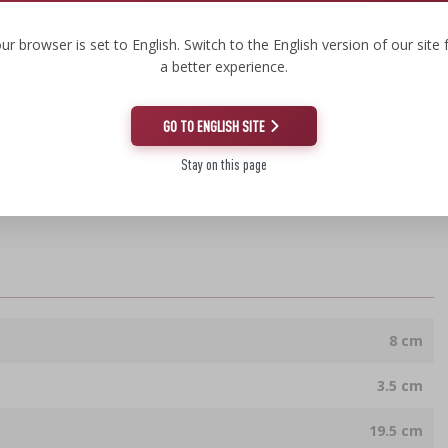
tasz TU:
ur browser is set to English. Switch to the English version of our site 
a better experience.
GO TO ENGLISH SITE
Stay on this page
wyjątkowo satysfakcjonującego zakupu!
8 cm
3.5 cm
19.5 cm