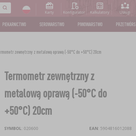
Karty
Konfigurator
Kalkulatory
Usługi
PIEKARNICTWO
SEROWARSTWO
PIWOWARSTWO
PRZETWÓR
ermometr zewnętrzny z metalową oprawą (-50°C do +50°C) 20cm
Termometr zewnętrzny z
metalową oprawą (-50°C do
+50°C) 20cm
SYMBOL
: 020600
EAN
: 5904816012088