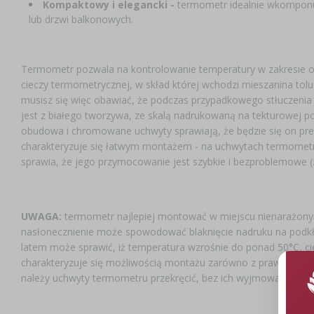
Kompaktowy i elegancki -
termometr idealnie wkomponuj
lub drzwi balkonowych.
Termometr pozwala na kontrolowanie temperatury w zakresie od 
cieczy termometrycznej, w skład której wchodzi mieszanina tolu
musisz się więc obawiać, że podczas przypadkowego stłuczenia
jest z białego tworzywa, ze skalą nadrukowaną na tekturowej p
obudowa i chromowane uchwyty sprawiają, że będzie się on prez
charakteryzuje się łatwym montażem - na uchwytach termometr
sprawia, że jego przymocowanie jest szybkie i bezproblemowe (z
UWAGA:
termometr najlepiej montować w miejscu nienarażonym
nasłonecznienie może spowodować blaknięcie nadruku na podkła
latem może sprawić, iż temperatura wzrośnie do ponad 50°C, cie
charakteryzuje się możliwością montażu zarówno z prawej, jak 
należy uchwyty termometru przekręcić, bez ich wyjmowania z k