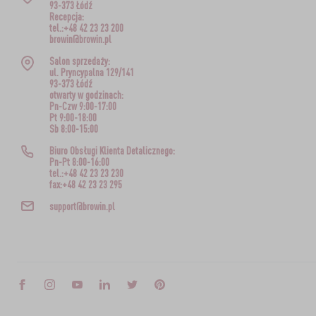
93-373 Łódź
Recepcja:
tel.:+48 42 23 23 200
browin@browin.pl
Salon sprzedaży:
ul. Pryncypalna 129/141
93-373 Łódź
otwarty w godzinach:
Pn-Czw 9:00-17:00
Pt 9:00-18:00
Sb 8:00-15:00
Biuro Obsługi Klienta Detalicznego:
Pn-Pt 8:00-16:00
tel.:+48 42 23 23 230
fax:+48 42 23 23 295
support@browin.pl