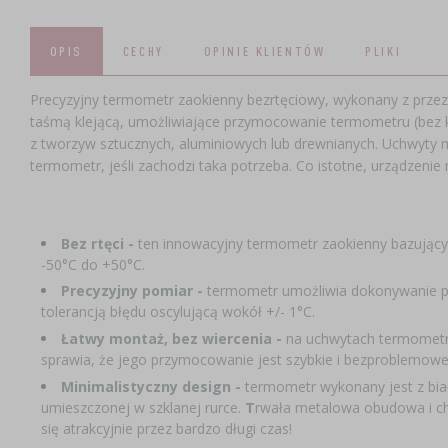
OPIS
CECHY
OPINIE KLIENTÓW
PLIKI
Precyzyjny termometr zaokienny bezrtęciowy, wykonany z przezr
taśmą klejącą, umożliwiające przymocowanie termometru (bez 
z tworzyw sztucznych, aluminiowych lub drewnianych. Uchwyty 
termometr, jeśli zachodzi taka potrzeba. Co istotne, urządzeni
Bez rtęci -
ten innowacyjny termometr zaokienny bazujący 
-50°C do +50°C.
Precyzyjny pomiar -
termometr umożliwia dokonywanie pom
tolerancją błędu oscylującą wokół +/- 1°C.
Łatwy montaż, bez wiercenia -
na uchwytach termometru
sprawia, że jego przymocowanie jest szybkie i bezproblemowe
Minimalistyczny design -
termometr wykonany jest z bia
umieszczonej w szklanej rurce.
T
rwała metalowa obudowa i c
się atrakcyjnie przez bardzo długi czas!