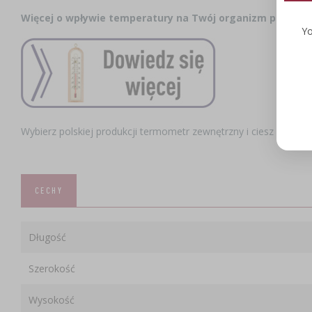
Więcej o wpływie temperatury na Twój organizm przeczy
Yo
Wybierz polskiej produkcji termometr zewnętrzny i ciesz się z 
CECHY
Długość
Szerokość
Wysokość