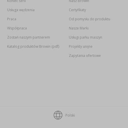
Koniec serii
Nasz Browin
Usługa wędzenia
Certyfikaty
Praca
Od pomysłu do produktu
Współpraca
Nasze Marki
Zostań naszym partnerem
Usługi parku maszyn
Katalog produktów Browin (pdf)
Projekty unijne
Zapytania ofertowe
Polski