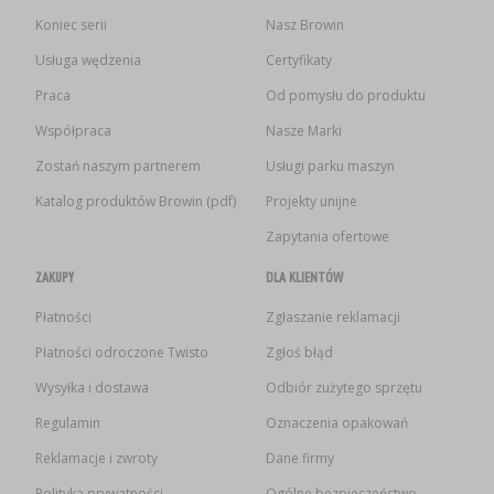
Koniec serii
Nasz Browin
Usługa wędzenia
Certyfikaty
Praca
Od pomysłu do produktu
Współpraca
Nasze Marki
Zostań naszym partnerem
Usługi parku maszyn
Katalog produktów Browin (pdf)
Projekty unijne
Zapytania ofertowe
ZAKUPY
DLA KLIENTÓW
Płatności
Zgłaszanie reklamacji
Płatności odroczone Twisto
Zgłoś błąd
Wysyłka i dostawa
Odbiór zużytego sprzętu
Regulamin
Oznaczenia opakowań
Reklamacje i zwroty
Dane firmy
Polityka prywatności
Ogólne bezpieczeństwo