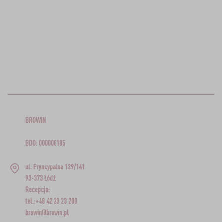
BROWIN
BDO: 000008185
ul. Pryncypalna 129/141
93-373 Łódź
Recepcja:
tel.:+48 42 23 23 200
browin@browin.pl