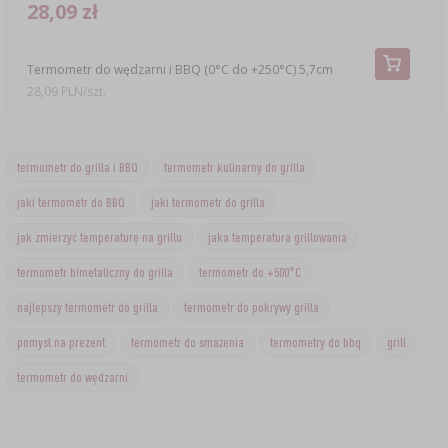
28,09 zł
Termometr do wędzarni i BBQ (0°C do +250°C) 5,7cm
28,09 PLN/szt.
termometr do grilla i BBQ
termometr kulinarny do grilla
jaki termometr do BBQ
jaki termometr do grilla
jak zmierzyć temperaturę na grillu
jaka temperatura grillowania
termometr bimetaliczny do grilla
termometr do +500°C
najlepszy termometr do grilla
termometr do pokrywy grilla
pomysł na prezent
termometr do smażenia
termometry do bbq
grill
termometr do wędzarni