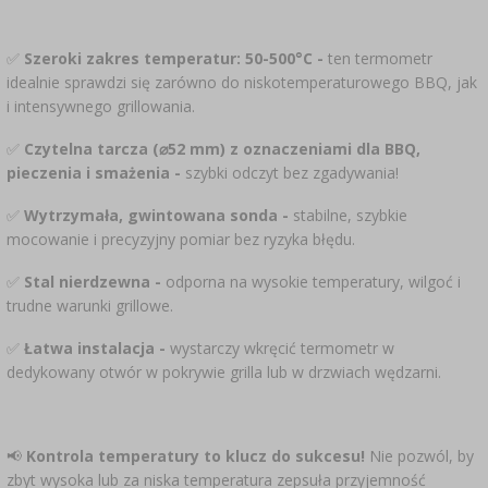
✅
Szeroki zakres temperatur: 50-500°C -
ten termometr
idealnie sprawdzi się zarówno do niskotemperaturowego BBQ, jak
i intensywnego grillowania.
✅
Czytelna tarcza (⌀52 mm) z oznaczeniami dla BBQ,
pieczenia i smażenia -
szybki odczyt bez zgadywania!
✅
Wytrzymała, gwintowana sonda -
stabilne, szybkie
mocowanie i precyzyjny pomiar bez ryzyka błędu.
✅
Stal nierdzewna -
odporna na wysokie temperatury, wilgoć i
trudne warunki grillowe.
✅
Łatwa instalacja -
wystarczy wkręcić termometr w
dedykowany otwór w pokrywie grilla lub w drzwiach wędzarni.
📢
Kontrola temperatury to klucz do sukcesu!
Nie pozwól, by
zbyt wysoka lub za niska temperatura zepsuła przyjemność