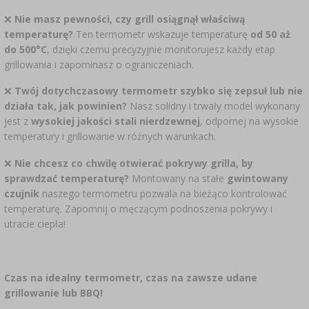
❌
Nie masz pewności, czy grill osiągnął właściwą
temperaturę?
Ten termometr wskazuje temperaturę
od 50 aż
do 500°C
, dzięki czemu precyzyjnie monitorujesz każdy etap
grillowania i zapominasz o ograniczeniach.
❌
Twój dotychczasowy termometr szybko się zepsuł lub nie
działa tak, jak powinien?
Nasz solidny i trwały model wykonany
jest z
wysokiej jakości stali nierdzewnej
, odpornej na wysokie
temperatury i grillowanie w różnych warunkach.
❌
Nie chcesz co chwilę otwierać pokrywy grilla, by
sprawdzać temperaturę?
Montowany na stałe
gwintowany
czujnik
naszego termometru pozwala na bieżąco kontrolować
temperaturę. Zapomnij o męczącym podnoszenia pokrywy i
utracie ciepła!
Czas na idealny termometr, czas na zawsze udane
grillowanie lub BBQ!