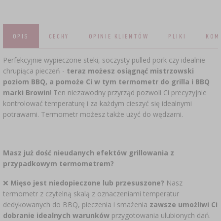
SUBSTANCJE DODATKOWE
›
MIERNIKI, WSKAŹNIKI
GADŻETY DOMOWE
›
PEKLE, MARYNATY I ZIOŁA
ETYKIETY
OPIS
CECHY
OPINIE KLIENTÓW
PLIKI
KOM
›
BUTELKI
MOTORYZACJA
KULTURY BAKTERII
Perfekcyjnie wypieczone steki, soczysty pulled pork czy idealnie
BADANIA ALKOHOLU
›
chrupiąca pieczeń -
teraz możesz osiągnąć mistrzowski
GĄSIORY
LITERATURA WĘDLINIARSTWO
poziom BBQ, a pomoże Ci w tym
termometr do grilla i BBQ
LITERATURA
marki Browin
! Ten niezawodny przyrząd pozwoli Ci precyzyjnie
AROMATY DYMU WĘDZARNICZEGO
REGAŁY
kontrolować temperaturę i za każdym cieszyć się idealnymi
potrawami. Termometr możesz także użyć do wędzarni.
›
AROMATYZACJA
Masz już dość nieudanych efektów grillowania z
LITERATURA
przypadkowym termometrem?
❌
Mięso jest niedopieczone lub przesuszone?
Nasz
BADANIA WINA
termometr z czytelną skalą z oznaczeniami temperatur
dedykowanych do BBQ, pieczenia i smażenia
zawsze umożliwi Ci
ETYKIETY
dobranie idealnych warunków
przygotowania ulubionych dań.