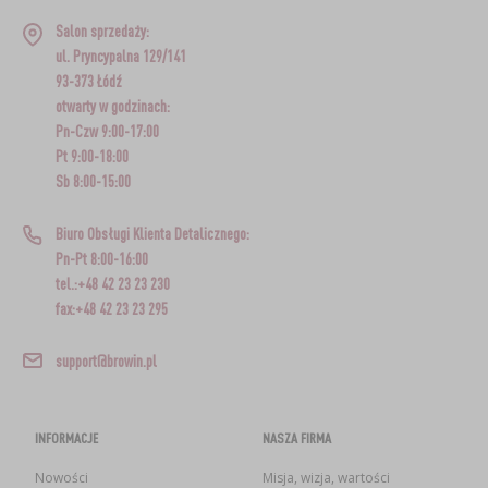
Salon sprzedaży:
ul. Pryncypalna 129/141
93-373 Łódź
otwarty w godzinach:
Pn-Czw 9:00-17:00
Pt 9:00-18:00
Sb 8:00-15:00
Biuro Obsługi Klienta Detalicznego:
Pn-Pt 8:00-16:00
tel.:+48 42 23 23 230
fax:+48 42 23 23 295
support@browin.pl
INFORMACJE
NASZA FIRMA
Nowości
Misja, wizja, wartości