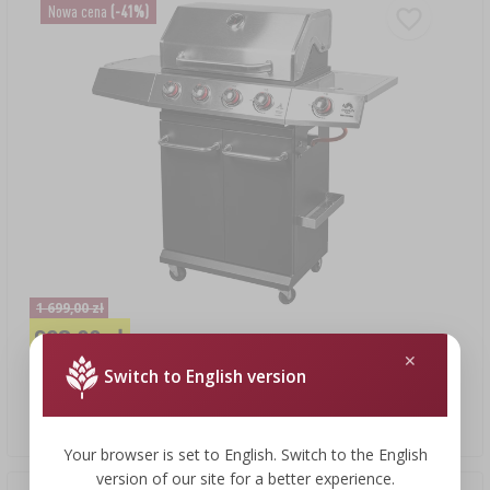
Nowa cena
(-41%)
1 699,00 zł
998,00 zł
Switch to English version
Grill gazowy dragON BBQ101, 11,7 kW, czarno-srebrny
998,00 PLN/szt.
Your browser is set to English. Switch to the English
version of our site for a better experience.