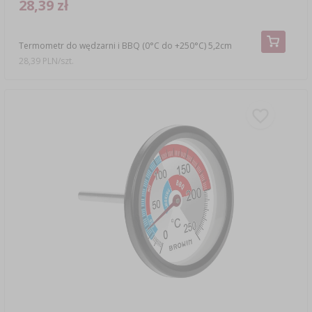
28,39 zł
Termometr do wędzarni i BBQ (0°C do +250°C) 5,2cm
28,39 PLN/szt.