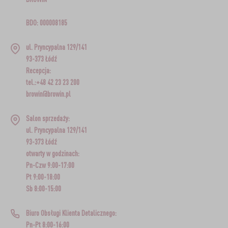
BDO: 000008185
ul. Pryncypalna 129/141
93-373 Łódź
Recepcja:
tel.:+48 42 23 23 200
browin@browin.pl
Salon sprzedaży:
ul. Pryncypalna 129/141
93-373 Łódź
otwarty w godzinach:
Pn-Czw 9:00-17:00
Pt 9:00-18:00
Sb 8:00-15:00
Biuro Obsługi Klienta Detalicznego:
Pn-Pt 8:00-16:00