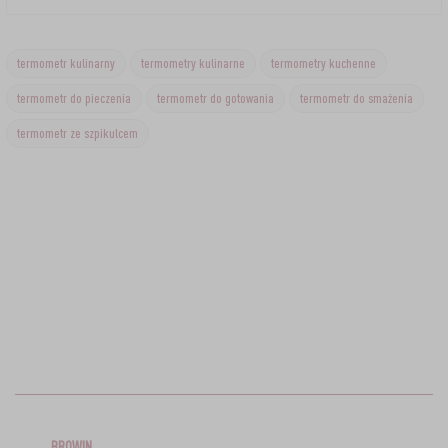
termometr kulinarny
termometry kulinarne
termometry kuchenne
termometr do pieczenia
termometr do gotowania
termometr do smażenia
termometr ze szpikulcem
BROWIN