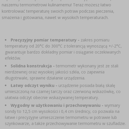
MIERNIKI, WSKAŹNIKI
SUBSTANCJE DODATKOWE
GADŻETY DOMOWE
naszemu termometrowi kulinarnemu! Teraz możesz łatwo
›
PEKLE, MARYNATY I ZIOŁA
kontrolować temperaturę swoich potraw podczas pieczenia,
›
BUTELKI
smażenia i gotowania, nawet w wysokich temperaturach.
ETYKIETY
MOTORYZACJA
KULTURY BAKTERII
BADANIA ALKOHOLU
›
GĄSIORY
Precyzyjny pomiar temperatury -
zakres pomiaru
LITERATURA WĘDLINIARSTWO
temperatury od 20°C do 300°C z tolerancją wynoszącą +/-2°C,
LITERATURA
REGAŁY
gwarantuje bardzo dokładny pomiar i osiąganie oczekiwanych
efektów.
AROMATY DYMU WĘDZARNICZEGO
Solidna konstrukcja -
termometr wykonany jest ze stali
›
AROMATYZACJA
nierdzewnej oraz wysokiej jakości szkła, co zapewnia
długotrwałe, sprawne działanie urządzenia.
LITERATURA
Łatwy odczyt wyniku -
urządzenie posiada białą skalę
umieszczoną na czarnej tarczy oraz czerwoną wskazówkę, co
ułatwia odczyt obecnie wskazywanej temperatury.
BADANIA WINA
Wygodny w użytkowaniu i przechowywaniu -
wymiary
sondy to 12,5 cm wysokości i 0,4 cm średnicy, co pozwala na
ETYKIETY
łatwe i precyzyjne umieszczenie termometru w potrawie lub
szynkowarze, a także przechowywanie termometru w szufladzie.