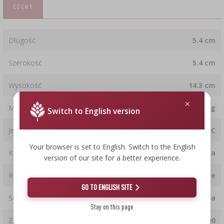
CECHY
Długość
5.4 cm
Szerokość
5.4 cm
Wysokość
14.3 cm
Masa
39.0 g
Switch to English version
Jednostka wyświetlania temperatury
tylko °C
Your browser is set to English. Switch to the English
Kolor tarczy
czarna
version of our site for a better experience.
Rodzaj
analogowe
GO TO ENGLISH SITE
Sonda
szpilkowa
Stay on this page
Zakres pomiaru temperatury [°C]
od 20 do 300