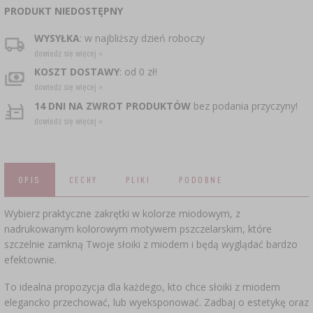
CZUJNIKI BEZPRZEWODOWE
›
BECZKI I WORKI
SUBSTANCJE ŻELUJĄCE DŻEMY
GARNKI I FORMY RZYMSKIE
ZACISKARKI
DOMKI I KARMNIKI
PRODUKT NIEDOSTĘPNY
RURKI FERMENTACYJNE
DROŻDŻE WINIARSKIE
DODATKI AROMATYZUJĄCE I PRZYPRAWY
WYSYŁKA
: w najbliższy dzień roboczy
ZESTAWY SERWOWARSKIE
MASZYNKI DO MIELENIA
KAMIONKA
›
›
GĄSIORY
WĘDZARNIE I HAKI
dowiedz się więcej »
AKCESORIA PIWOWARSKIE
KOSZT DOSTAWY
: od 0 zł!
LITERATURA
›
ŚRODKI DODATKOWE
DEKORACJE CUKIERNICZE I PRODUKTY DO
SOKOWNIKI
›
PAKOWANIE PRÓŻNIOWE
dowiedz się więcej »
›
GRILLOWANIE
›
BUTELKI
PIECZENIA
KAPSLE
14 DNI NA ZWROT PRODUKTÓW
bez podania przyczyny!
WĘDZENIE I GRILLOWANIE
PRASY
dowiedz się więcej »
BUTELKI
NACZYNIA ŻELIWNE
›
AKCESORIA DO PEKLOWANIA
ZAKRĘTKI
KAPSLOWNICE
KULTURY BAKTERII
ROZDRABNIARKI
SZYBKOWARY
PALENISKA
BECZKI I KARAFKI
›
APLIKATORY, ZACISKARKI
OPIS
CECHY
PLIKI
PODOBNE
BUTELKI
JOGURTOWNICE
›
FILTROWANIE
SUSZARKI DO ŻYWNOŚCI
›
PAKOWANIE PRÓŻNIOWE
VYPITO
Wybierz praktyczne zakrętki w kolorze miodowym, z
›
NICI, SZNURKI, SIATKI
BADANIA PIWA
PRZYPRAWY
nadrukowanym kolorowym motywem pszczelarskim, które
LEJKI
›
KORKOWANIE
szczelnie zamkną Twoje słoiki z miodem i będą wyglądać bardzo
DROŻDŻE GORZELNICZE
›
PRZECHOWYWANIE
OSŁONKI
efektownie.
ETYKIETY
›
AKCESORIA WINIARSKIE
WĘGIEL AKTYWNY
To idealna propozycja dla każdego, kto chce słoiki z miodem
›
MŁYNKI I MOŹDZIERZE
JELITA
elegancko przechować, lub wyeksponować. Zadbaj o estetykę oraz