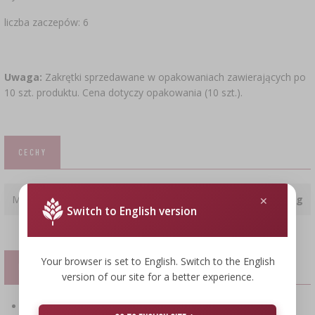
liczba zaczepów: 6
Uwaga:
Zakrętki sprzedawane w opakowaniach zawierających po
10 szt. produktu. Cena dotyczy opakowania (10 szt.).
CECHY
Masa
12.7 g
Switch to English version
Your browser is set to English. Switch to the English
PLIKI
version of our site for a better experience.
pobierz plik PDF : Instrukcja bezpieczeństwa