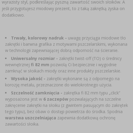
wyrazisty styl, podkreślając pyszną zawartość swoich słoików. A
SUBSTANCJE DODATKOWE
›
MIERNIKI, WSKAŹNIKI
jeśli przygotujesz miodowy prezent, to z taką zakrętką zyska on
GADŻETY DOMOWE
›
PEKLE, MARYNATY I ZIOŁA
dodatkowo.
ETYKIETY
›
BUTELKI
MOTORYZACJA
KULTURY BAKTERII
BADANIA ALKOHOLU
Trwały, kolorowy nadruk -
uwagę przyciąga miodowe tło
›
GĄSIORY
zakrętki i barwna grafika z motywami pszczelarskimi, wykonana
LITERATURA WĘDLINIARSTWO
w technologii zapewniającej dobrą odporność na ścieranie.
LITERATURA
Uniwersalny rozmiar -
zakrętki twist-off (TO) o średnicy
AROMATY DYMU WĘDZARNICZEGO
REGAŁY
wewnętrznej
fi 82 mm
pozwolą Ci bezpiecznie i wygodnie
zamknąć w słoikach miody oraz inne produkty pszczelarskie.
›
AROMATYZACJA
Wysoka jakość -
zakrętki wykonane są z odpornego na
korozję metalu, przeznaczone do wielokrotnego użycia.
Szczelność zamknięcia -
zakrętka fi 82 mm typu „click”
LITERATURA
wyposażona jest w
6 zaczepów
pozwalających na szczelne
zakręcenie zakrętki na słoiku (z gwintem pasującym do zakrętek
BADANIA WINA
tego typu), bez obaw o dostęp powietrza do środka. Spodnia
warstwa uszczelniająca
zapewnia dodatkową ochronę
zawartości słoika.
ETYKIETY