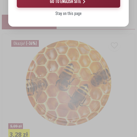
GO TO ENGLISH SITE
Stay on this page
PODOBNE PRODUKTY
Okazja!
(-36%)
5,09 zł
3,28 zł