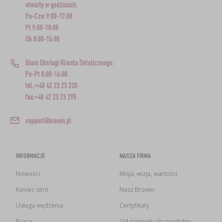
otwarty w godzinach:
Pn-Czw 9:00-17:00
Pt 9:00-18:00
Sb 8:00-15:00
Biuro Obsługi Klienta Detalicznego:
Pn-Pt 8:00-16:00
tel.:+48 42 23 23 230
fax:+48 42 23 23 295
support@browin.pl
INFORMACJE
NASZA FIRMA
Nowości
Misja, wizja, wartości
Koniec serii
Nasz Browin
Usługa wędzenia
Certyfikaty
Praca
Od pomysłu do produktu