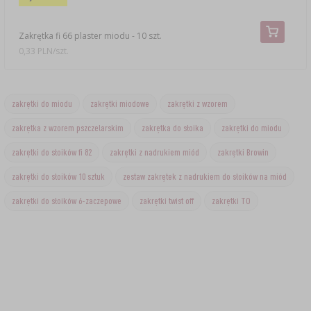
Zakrętka fi 66 plaster miodu - 10 szt.
0,33 PLN/szt.
zakrętki do miodu
zakrętki miodowe
zakrętki z wzorem
zakrętka z wzorem pszczelarskim
zakrętka do słoika
zakrętki do miodu
zakrętki do słoików fi 82
zakrętki z nadrukiem miód
zakrętki Browin
zakrętki do słoików 10 sztuk
zestaw zakrętek z nadrukiem do słoików na miód
zakrętki do słoików 6-zaczepowe
zakrętki twist off
zakrętki TO